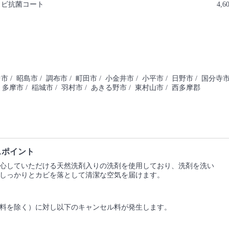
カビ抗菌コート
4,6
中市
/ 昭島市
/ 調布市
/ 町田市
/ 小金井市
/ 小平市
/ 日野市
/ 国分寺
 多摩市
/ 稲城市
/ 羽村市
/ あきる野市
/ 東村山市
/ 西多摩郡
スポイント
心していただける天然洗剤入りの洗剤を使用しており、洗剤を洗い
しっかりとカビを落として清潔な空気を届けます。
料を除く）に対し以下のキャンセル料が発生します。