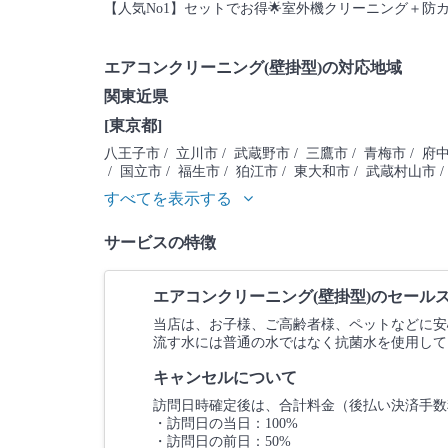
【人気No1】セットでお得🌟室外機クリーニング＋防
エアコンクリーニング(壁掛型)の対応地域
関東近県
[東京都]
八王子市
/ 立川市
/ 武蔵野市
/ 三鷹市
/ 青梅市
/ 府
/ 国立市
/ 福生市
/ 狛江市
/ 東大和市
/ 武蔵村山市
/
すべてを表示する
サービスの特徴
エアコンクリーニング(壁掛型)のセール
当店は、お子様、ご高齢者様、ペットなどに安
流す水には普通の水ではなく抗菌水を使用して
キャンセルについて
訪問日時確定後は、合計料金（後払い決済手数
・訪問日の当日：100%
・訪問日の前日：50%