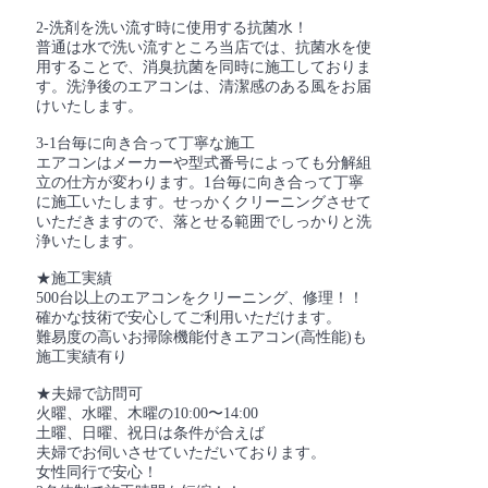
2-洗剤を洗い流す時に使用する抗菌水！
普通は水で洗い流すところ当店では、抗菌水を使
用することで、消臭抗菌を同時に施工しておりま
す。洗浄後のエアコンは、清潔感のある風をお届
けいたします。
3-1台毎に向き合って丁寧な施工
エアコンはメーカーや型式番号によっても分解組
立の仕方が変わります。1台毎に向き合って丁寧
に施工いたします。せっかくクリーニングさせて
いただきますので、落とせる範囲でしっかりと洗
浄いたします。
★施工実績
500台以上のエアコンをクリーニング、修理！！
確かな技術で安心してご利用いただけます。
難易度の高いお掃除機能付きエアコン(高性能)も
施工実績有り
★夫婦で訪問可
火曜、水曜、木曜の10:00〜14:00
土曜、日曜、祝日は条件が合えば
夫婦でお伺いさせていただいております。
女性同行で安心！