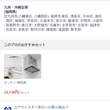
九州・沖縄近県
[福岡県]
北九州市
八幡東区
, 八幡西区
/ 福岡市
東区
, 博多区
, 中央区
, 南区
(
)
(
, 西区
, 城南区
, 早良区
/ 久留米市
/ 直方市
/ 飯塚市
/ 中間市
/ 小郡市
)
/ 筑紫野市
/ 春日市
/ 大野城市
/ 宗像市
/ 太宰府市
/ 古賀市
/ 福津市
/ 宮若市
/ 糸島市
/ 那珂川市
/ 糟屋郡
/ 遠賀郡
/ 鞍手郡
このプロのおすすめセット
キッチン×換気扇
24,150円
/1セット
ユアマイスター安心への取り組み