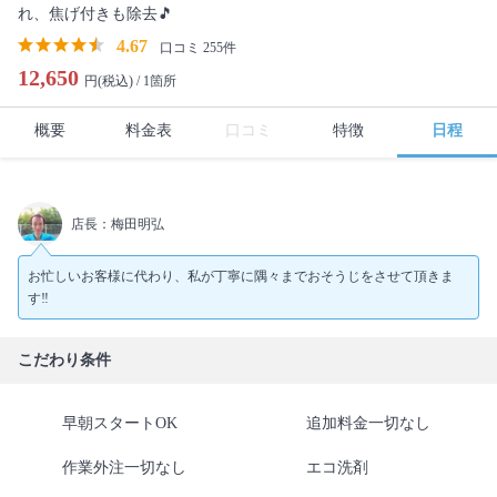
れ、焦げ付きも除去🎵
4.67
口コミ 255件
12,650
円(税込) /
1箇所
概要
料金表
口コミ
特徴
日程
店長：梅田明弘
お忙しいお客様に代わり、私が丁寧に隅々までおそうじをさせて頂きま
す‼
こだわり条件
早朝スタートOK
追加料金一切なし
作業外注一切なし
エコ洗剤