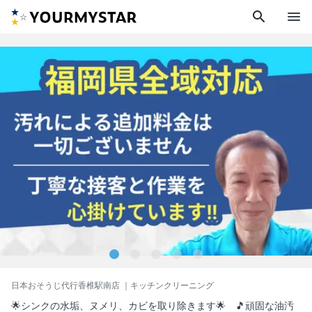
search
menu
日本おそうじ代行香椎駅南店
｜キッチンクリーニング
🌟シンクの水垢、ヌメリ、カビを取り除きます🌟 🎵頑固な油汚