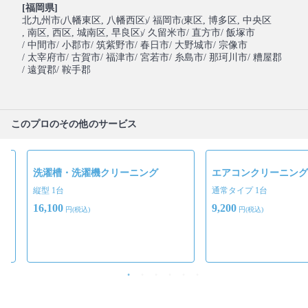
[福岡県]
北九州市
八幡東区
, 八幡西区
/ 福岡市
東区
, 博多区
, 中央区
(
)
(
, 南区
, 西区
, 城南区
, 早良区
/ 久留米市
/ 直方市
/ 飯塚市
)
/ 中間市
/ 小郡市
/ 筑紫野市
/ 春日市
/ 大野城市
/ 宗像市
/ 太宰府市
/ 古賀市
/ 福津市
/ 宮若市
/ 糸島市
/ 那珂川市
/ 糟屋郡
/ 遠賀郡
/ 鞍手郡
このプロのその他のサービス
洗濯槽・洗濯機クリーニング
エアコンクリーニング
縦型 1台
通常タイプ 1台
16,100
9,200
円(税込)
円(税込)