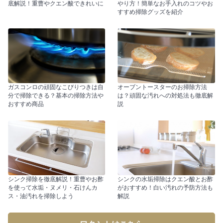
底解説！重曹やクエン酸できれいに
やり方！簡単なお手入れのコツやお
すすめ掃除グッズを紹介
ガスコンロの頑固なこびりつきは自
オーブントースターのお掃除方法
分で掃除できる？基本の掃除方法や
は？頑固な汚れへの対処法も徹底解
おすすめ商品
説
シンク掃除を徹底解説！重曹やお酢
シンクの水垢掃除はクエン酸とお酢
を使って水垢・ヌメリ・石けんカ
がおすすめ！白い汚れの予防方法も
ス・油汚れを掃除しよう
解説