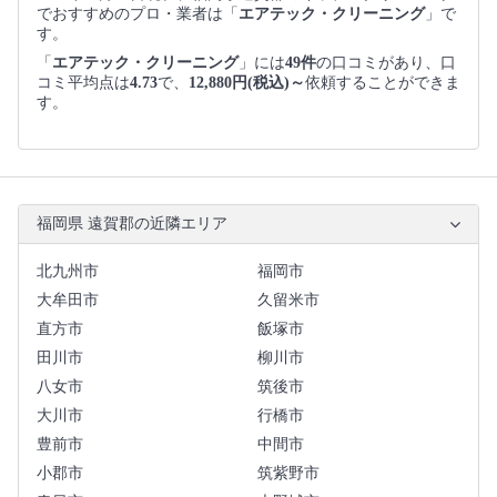
でおすすめのプロ・業者は「
エアテック・クリーニング
」で
す。
「
エアテック・クリーニング
」には
49件
の口コミがあり、口
コミ平均点は
4.73
で、
12,880円(税込)～
依頼することができま
す。
福岡県 遠賀郡の近隣エリア
北九州市
福岡市
大牟田市
久留米市
直方市
飯塚市
田川市
柳川市
八女市
筑後市
大川市
行橋市
豊前市
中間市
小郡市
筑紫野市