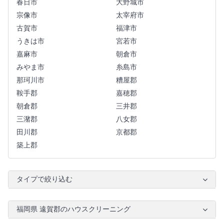
春日市
大野城市
宗像市
太宰府市
古賀市
福津市
うきは市
宮若市
嘉麻市
朝倉市
みやま市
糸島市
那珂川市
糟屋郡
鞍手郡
嘉穂郡
朝倉郡
三井郡
三潴郡
八女郡
田川郡
京都郡
築上郡
タイプで絞り込む
福岡県 遠賀郡のハウスクリーニング