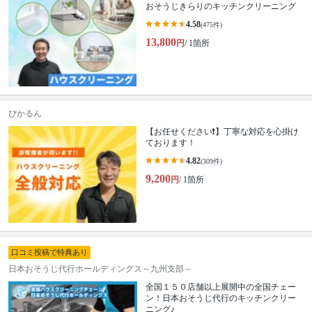
おそうじきらりのキッチンクリーニング
4.58
(475件)
13,800
円
/ 1箇所
ぴかるん
【お任せください❗️】丁寧な対応を心掛け
ております！
4.82
(309件)
9,200
円
/ 1箇所
口コミ投稿で特典あり
日本おそうじ代行ホールディングス～九州支部～
全国１５０店舗以上展開中の全国チェー
ン！日本おそうじ代行のキッチンクリー
ニング♪