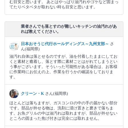
む目安と思います。 あとはやっぱり油汚れやゴケなど固まっ
てたりベタベタが取れない時も目安と思います。
業者さんでも落とすのが難しいキッチンの油汚れがあ
れば教えてください。
日本おそうじ代行ホールディングス～九州支部～
さ
ん(福岡県)
油汚れ自体は落とせるのですが、油を付着したままにしてお
くと素材と癒着し、落とす際に素材ごとはがれてしまうとい
う事がございます。そういった可能性がある場合は、お客様
に作業時にお伝えの上、作業を行うかの確認をしておりま
す。
クリーン・K
さん(福岡県)
ほとんどは落ちますが、ガスコンロの中の手の届かない部分
です。部品が外せる物は、洗剤に浸け置きと磨きで落ちま
す。お魚グリルの中は油汚れは取れますが、部品が外せない
ところの固まった焦げ付きは完全には取れません。