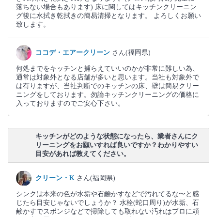
落ちない場合もあります) 床に関してはキッチンクリーニン
グ後に水拭き乾拭きの簡易清掃となります。 よろしくお願い
致します。
ココデ・エアークリーン
さん(福岡県)
何処までをキッチンと捕らえていいのかが非常に難しい為、
通常は対象外となる店舗が多いと思います。当社も対象外で
は有りますが、当社判断でのキッチンの床、壁は簡易クリー
ニングをしております。勿論キッチンクリーニングの価格に
入っておりますのでご安心下さい。
キッチンがどのような状態になったら、業者さんにク
リーニングをお願いすれば良いですか？わかりやすい
目安があれば教えてください。
クリーン・K
さん(福岡県)
シンクは本来の色が水垢や石鹸かすなどで汚れてるな〜と感
じたら目安じゃないでしょうか？ 水栓(蛇口周り)が水垢、石
鹸かすでスポンジなどで掃除しても取れない汚れはプロに頼