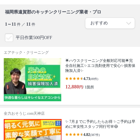
福岡県遠賀郡のキッチンクリーニング業者・プロ
1～11
11
件 ／
件
平日作業500円OFF
エアテック・クリーニング
🌟ハウスクリーニング全般対応可能🌟完
全自社施工✨エコ洗剤使用で安心✨損害保
険加入済✨
4.73
(49件)
12,880
円
/ 1箇所
全力おそうじ.com天神店
✨ 7月までに予約したらお得 ✨ご予約は早
めに🌸女性スタッフ同行可🌸😷
4.82
(387件)