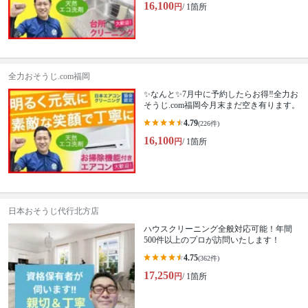
16,100
円
/ 1箇所
全力おそうじ.com福岡
✨なんと✨7月中に予約したらお得‼️全力お
そうじ.com福岡今月末まだ空き有ります。
4.79
(226件)
16,100
円
/ 1箇所
日本おそうじ代行北方店
ハウスクリーニング全般対応可能！年間
500件以上のプロが訪問いたします！
4.75
(362件)
17,250
円
/ 1箇所