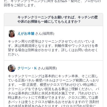
た、キッチンクリーニングに関するお悩み・疑問と、プロからの
回答をご紹介します。
キッチンクリーニングをお願いすれば、キッチンの壁
や床のお掃除も一緒にしてもらえますか？
えがお本舗
さん(福岡県)
キッチン周りの壁等はクリーニングさせていただいていま
す。床は簡易清掃となります。剥離作業やワックスがけを希
望する場合は別料金がかかります。詳しくはお問い合わせく
ださい。
クリーン・K
さん(福岡県)
キッチンクリーニングは基本的にキッチン本体、そこに面し
ている正面パネル 横壁パネルはクリーニング範囲に入っおり
ます。 一部 正面壁、横壁がクロスで汚れがひどい時は稀に
クリーニングをできない状況もある事はご理解ください。 パ
ネルは基本的に洗剤と水拭き乾拭き施工です。汚れがひどい
時は磨きパットにて作業ができますが、クロスに関しては磨
きパットは使うとクロスが破れるおそがありますので 洗剤付
きの水拭き乾拭きのみとなります。(クロスは汚れが完全に