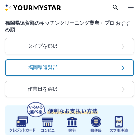
search
menu
福岡県遠賀郡のキッチンクリーニング業者・プロ おすす
め順
タイプを選択
福岡県遠賀郡
作業日を選択