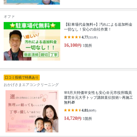
オファ
【駐車場代金無料⭐️】汚れによる追加料金
一切なし！安心の自社作業！
4.77
(351件)
16,100
円
/ 1箇所
口コミ投稿で特典あり
おかげさまエアコンクリーニング
🌸8月大特価🌸女性も安心🌼元市役所職員
運営🌼元大手トップ講師直伝技術✨再施工
無料🎁
4.81
(80件)
14,720
円
/ 1箇所