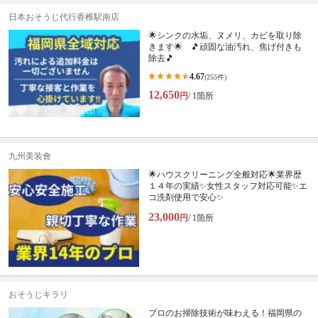
日本おそうじ代行香椎駅南店
🌟シンクの水垢、ヌメリ、カビを取り除
きます🌟 🎵頑固な油汚れ、焦げ付きも
除去🎵
4.67
(255件)
12,650
円
/ 1箇所
九州美装會
🌟ハウスクリーニング全般対応🌟業界歴
１４年の実績✨女性スタッフ対応可能✨エ
コ洗剤使用で安心✨
23,000
円
/ 1箇所
おそうじキラリ
プロのお掃除技術が味わえる！福岡県の