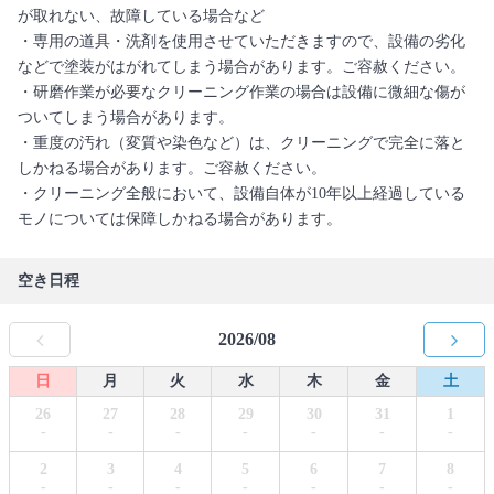
が取れない、故障している場合など
・専用の道具・洗剤を使用させていただきますので、設備の劣化
などで塗装がはがれてしまう場合があります。ご容赦ください。
・研磨作業が必要なクリーニング作業の場合は設備に微細な傷が
ついてしまう場合があります。
・重度の汚れ（変質や染色など）は、クリーニングで完全に落と
しかねる場合があります。ご容赦ください。
・クリーニング全般において、設備自体が10年以上経過している
モノについては保障しかねる場合があります。
空き日程
2026/08
日
月
火
水
木
金
土
26
27
28
29
30
31
1
-
-
-
-
-
-
-
2
3
4
5
6
7
8
-
-
-
-
-
-
-