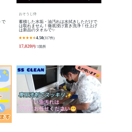
おそうじ侍
トで
蓄積した水垢・油汚れは水拭きしただけで
は取れません！徹底浸け置き洗浄！仕上げ
は新品のタオルで✨
4.50
(317件)
17,020
円
/ 1箇所