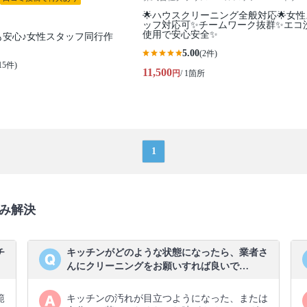
🌟ハウスクリーニング全般対応🌟女
ッフ対応可✨チームワーク抜群✨エコ
使用で安心安全✨
も安心♪女性スタッフ同行作
5.00
(2件)
15件)
11,500
円
/ 1箇所
1
み解決
チ
キッチンがどのような状態になったら、業者さ
んにクリーニングをお願いすれば良いで…
範
キッチンの汚れが目立つようになった、または