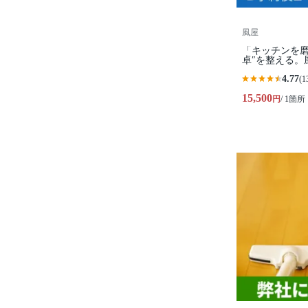
風屋
「キッチンを磨
卓″を整える。
4.77
(1
15,500
円
/ 1箇所