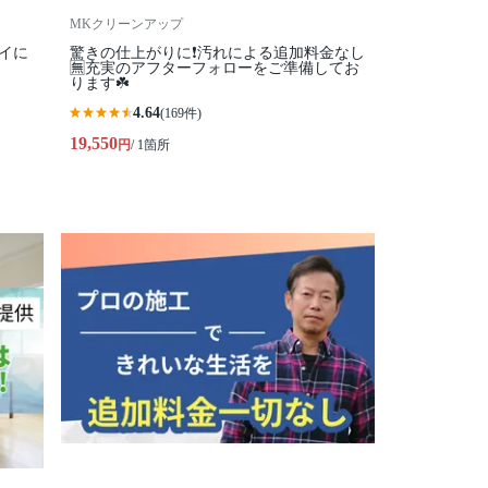
MKクリーンアップ
イに
驚きの仕上がりに❗️汚れによる追加料金なし
🈚️充実のアフターフォローをご準備してお
ります☘️
4.64
(169件)
19,550
円
/ 1箇所