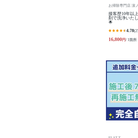
お掃除専門店 濵ノ虎家 
接客歴10年以
剤で洗浄いたしま
🌟
4.78
(2
16,800
円
/ 1箇所