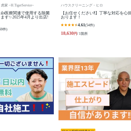
~H.TigerService~
ハウスクリーニング・ヒロ
上👍医療関連で使用する除菌
【お任せください❗️】丁寧な対応を心
す✨2025年4月より出店!
おります！
4.61
(54件)
59件)
18,630
円
/ 1箇所