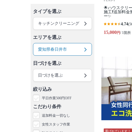
FLAT-T
🌟ハウスクリ
タイプを選ぶ
施工❗️追加料金
ー✨
キッチンクリーニング
4.74
(5
15,000
円
/ 1箇所
エリアを選ぶ
愛知県春日井市
日づけを選ぶ
日づけを選ぶ
絞り込み
平日作業500円OFF
こだわり条件
追加料金一切なし
女性スタッフ作業
選ばれています！