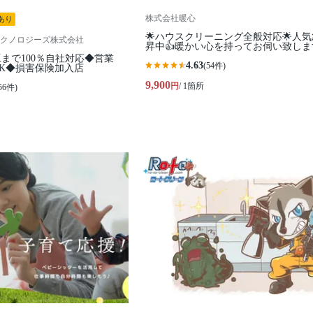
株式会社暖心
あり
🌟ハウスクリーニング全般対応🌟人
クノロジーズ株式会社
昇中👍暖かい心を持ってお伺い致しま
まで100％自社対応◆営業
4.63
(54件)
K◆損害保険加入店
9,900
円
/ 1箇所
56件)