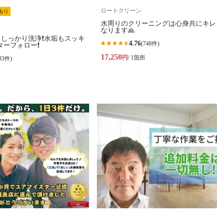
ロートクリーン
あり
水周りのクリーニングは心身共にキレ
なります🙏
しっかり洗浄❗️水垢もスッキ
4.76
(748件)
ターフォロー❗️
17,250
円
/ 1箇所
33件)