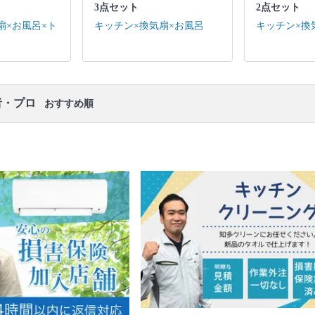
口コミ
もご参照ください。
3点セット
2点セット
※本ページでは一部プロモーションを含む場合があ
扇×お風呂×ト
キッチン×換気扇×お風呂
キッチン×換
ります。
者・プロ
おすすめ順