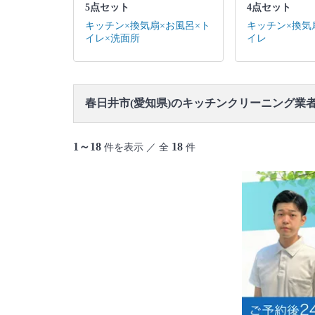
5点セット
4点セット
キッチン×換気扇×お風呂×ト
キッチン×換気
イレ×洗面所
イレ
春日井市(愛知県)のキッチンクリーニング業
1～18
18
件を表示 ／ 全
件