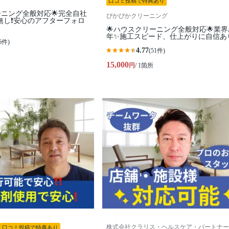
口コミ投稿で特典あり
ーニング全般対応🌟完全自社
ぴかぴかクリーニング
無し❗️安心のアフターフォロ
🌟ハウスクリーニング全般対応🌟業界
年✨施工スピード、仕上がりに自信あ
6件)
4.77
(51件)
15,000
円
/ 1箇所
株式会社クラリス・ヘルスケア・パートナー
口コミ投稿で特典あり