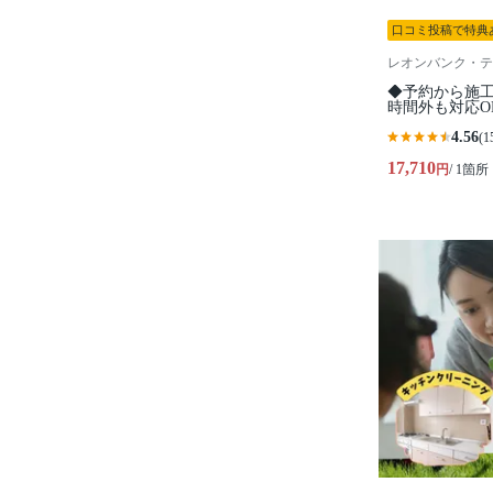
口コミ投稿で特典
レオンバンク・テ
◆予約から施工
時間外も対応O
4.56
(1
17,710
円
/ 1箇所