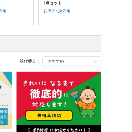
2点セット
気扇
お風呂×換気扇
並び替え：