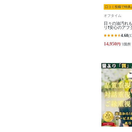
口コミ投稿で特典
オフタイム
日々の油汚れも
リ❗️安心のアフ
4.68
(1
14,950
円
/ 1箇所