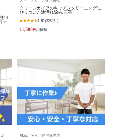
クリーンガイア株式会社
クリーンガイアのキッチンクリーニング/こ
びりついた油汚れ除去/三重
歴14
4.81
(2282件)
り✨
11,500
円
/ 1箇所
ズ
日本おそうじ代行神沢店