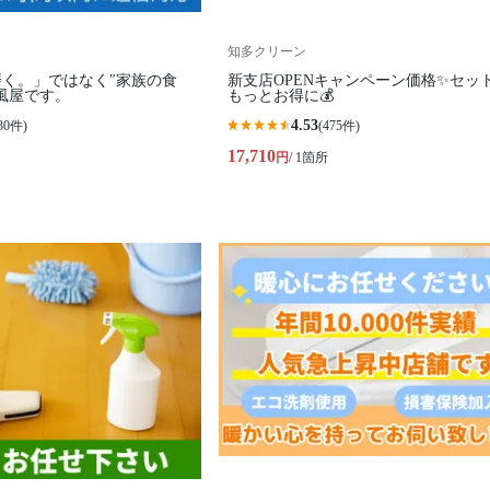
知多クリーン
く。」ではなく″家族の食
新支店OPENキャンペーン価格✨セッ
風屋です。
もっとお得に💰
4.53
30件)
(475件)
17,710
円
/ 1箇所