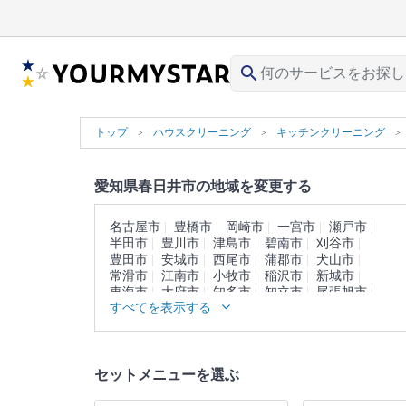
search
トップ
ハウスクリーニング
キッチンクリーニング
愛知県春日井市の地域を変更する
名古屋市
豊橋市
岡崎市
一宮市
瀬戸市
半田市
豊川市
津島市
碧南市
刈谷市
豊田市
安城市
西尾市
蒲郡市
犬山市
常滑市
江南市
小牧市
稲沢市
新城市
東海市
大府市
知多市
知立市
尾張旭市
すべてを表示する
高浜市
岩倉市
豊明市
日進市
田原市
愛西市
清須市
北名古屋市
弥富市
みよし市
あま市
長久手市
愛知郡
西春日井郡
丹羽郡
海部郡
知多郡
額田郡
北設楽郡
セットメニューを選ぶ