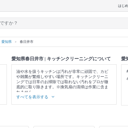
はじ
愛知県
春日井市
愛知県春日井市 | キッチンクリーニングについて
愛
油や水を扱うキッチンは汚れが非常に頑固で、カビ
や雑菌が繁殖しやすい場所です。キッチンクリーニ
ングでは日常のお掃除では取れない汚れをプロが徹
底的に取り除きます。※換気扇の清掃は作業に含ま
れません。
すべてを表示する
▼表示価格に含まれるキッチンクリーニングの作業
範囲
ガス・IH台 / ガスコンロ / グリル / シンク / 蛇口 / 排
水口 / 調理台 / キッチン照明 / 戸棚表面 / 壁面 / 床 /
作業場所の簡易清掃