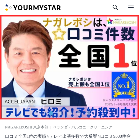
search
menu
NAGAREBOSHI 東京本部
｜ベランダ・バルコニークリーニング
口コミ全国1位の実績⭐テレビ出演多数で大反響⭐口コミ9500件突