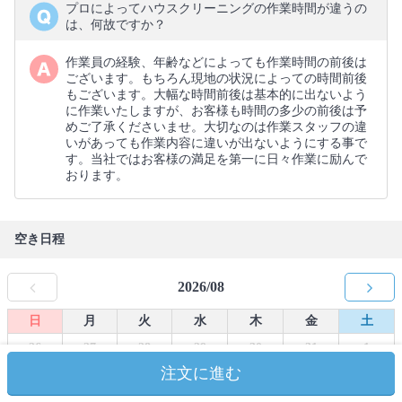
プロによってハウスクリーニングの作業時間が違うの
は、何故ですか？
作業員の経験、年齢などによっても作業時間の前後は
ございます。もちろん現地の状況によっての時間前後
もございます。大幅な時間前後は基本的に出ないよう
に作業いたしますが、お客様も時間の多少の前後は予
めご了承くださいませ。大切なのは作業スタッフの違
いがあっても作業内容に違いが出ないようにする事で
す。当社ではお客様の満足を第一に日々作業に励んで
おります。
空き日程
2026/08
日
月
火
水
木
金
土
26
27
28
29
30
31
1
-
-
-
-
-
-
-
注文に進む
8
2
3
4
5
6
7