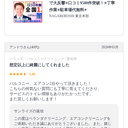
で大反響⭐口コミ9500件突破！⭐丁寧
作業⭐駐車場代無料⭐
NAGAREBOSHI 東京本部
アンドウさん(40代)
2026年03月
ベランダ・バルコニークリーニング | 愛知県
想定以上に綺麗にしてくれました
5.00
バルコニー、エアコン2台やって頂きました！
こちらの何気ない質問にも丁寧に答えてくださり、
サービスのトイレ掃除もありがたかったです。
また宜しくお願いします！
サンライズの返信
この度はベランダクリーニング、エアコンクリーニングを
ご依頼いただき誠にありがとうございました。 また、嬉し