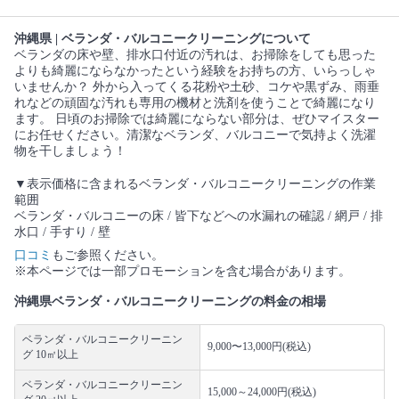
沖縄県 | ベランダ・バルコニークリーニングについて
ベランダの床や壁、排水口付近の汚れは、お掃除をしても思った
よりも綺麗にならなかったという経験をお持ちの方、いらっしゃ
いませんか？ 外から入ってくる花粉や土砂、コケや黒ずみ、雨垂
れなどの頑固な汚れも専用の機材と洗剤を使うことで綺麗になり
ます。 日頃のお掃除では綺麗にならない部分は、ぜひマイスター
にお任せください。清潔なベランダ、バルコニーで気持よく洗濯
物を干しましょう！
▼表示価格に含まれるベランダ・バルコニークリーニングの作業
範囲
ベランダ・バルコニーの床 / 皆下などへの水漏れの確認 / 網戸 / 排
水口 / 手すり / 壁
口コミ
もご参照ください。
※本ページでは一部プロモーションを含む場合があります。
沖縄県ベランダ・バルコニークリーニングの料金の相場
ベランダ・バルコニークリーニン
9,000〜13,000円(税込)
グ 10㎡以上
ベランダ・バルコニークリーニン
15,000～24,000円(税込)