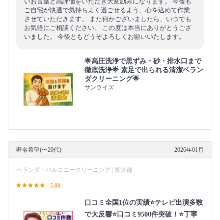
いお言葉と高評価をいただき大変励みになります。 今後も
ご自宅が快適で気持ちよく過ごせるよう、心を込めて作業
させていただきます。 また何かございましたら、いつでも
お気軽にご相談ください。 この度は本当にありがとうござ
いました。 今後ともどうぞよろしくお願いいたします。
🌟高圧洗浄で黒ずみ・砂・排水口まで
徹底洗浄🌟 素足で出られる清潔ベラン
ダクリーニング🌟
サンライズ
匿名希望(〜20代)
2026年01月
ベランダ・バルコニークリーニング | 東京都
5.00
口コミ全国1位の実績⭐テレビ出演多数
で大反響⭐口コミ9500件突破！⭐丁寧