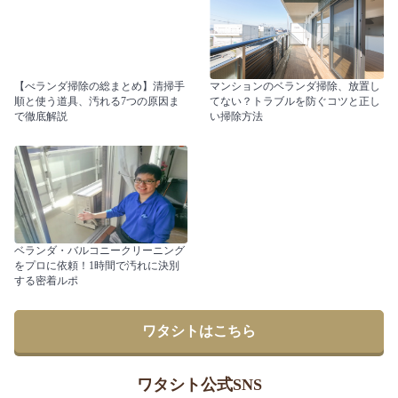
【べランダ掃除の総まとめ】清掃手
マンションのベランダ掃除、放置し
順と使う道具、汚れる7つの原因ま
てない？トラブルを防ぐコツと正し
で徹底解説
い掃除方法
ベランダ・バルコニークリーニング
をプロに依頼！1時間で汚れに決別
する密着ルポ
ワタシトはこちら
ワタシト公式SNS