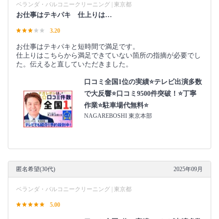
ベランダ・バルコニークリーニング | 東京都
お仕事はテキパキ 仕上りは…
3.20
お仕事はテキパキと短時間で満足です。
仕上りはこちらから満足できていない箇所の指摘が必要でし
た。伝えると直していただきました。
口コミ全国1位の実績⭐テレビ出演多数
で大反響⭐口コミ9500件突破！⭐丁寧
作業⭐駐車場代無料⭐
NAGAREBOSHI 東京本部
匿名希望(30代)
2025年09月
ベランダ・バルコニークリーニング | 東京都
5.00