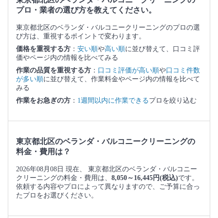
プロ・業者の選び方を教えてください。
東京都北区のベランダ・バルコニークリーニングのプロの選
び方は、重視するポイントで変わります。
価格を重視する方
：
安い順
や
高い順
に並び替えて、口コミ評
価やページ内の情報を比べてみる
作業の品質を重視する方
：
口コミ評価が高い順
や
口コミ件数
が多い順
に並び替えて、作業料金やページ内の情報を比べて
みる
作業をお急ぎの方
：
1週間以内に作業できる
プロを絞り込む
東京都北区のベランダ・バルコニークリーニングの
料金・費用は？
2026年08月08日 現在、 東京都北区のベランダ・バルコニー
クリーニングの料金・費用は、
8,050～16,445円(税込)
です。
依頼する内容やプロによって異なりますので、ご予算に合っ
たプロをお選びください。