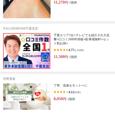
11,270
円
/ 1箇所
NAGAREBOSHI千葉支店
千葉エリア1位⭐テレビでも紹介され大反
響⭐️口コミ2000件突破⭐️駐車場無料⭐セッ
ト割お得⭐
4.77
(2,143件)
11,500
円
/ 1箇所
市野美装
丁寧、迅速をモットーに
4.12
(65件)
8,050
円
/ 1箇所