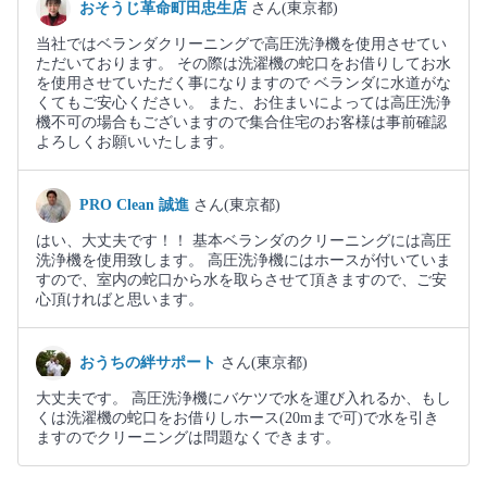
おそうじ革命町田忠生店
さん(東京都)
当社ではベランダクリーニングで高圧洗浄機を使用させてい
ただいております。 その際は洗濯機の蛇口をお借りしてお水
を使用させていただく事になりますので ベランダに水道がな
くてもご安心ください。 また、お住まいによっては高圧洗浄
機不可の場合もございますので集合住宅のお客様は事前確認
よろしくお願いいたします。
PRO Clean 誠進
さん(東京都)
はい、大丈夫です！！ 基本ベランダのクリーニングには高圧
洗浄機を使用致します。 高圧洗浄機にはホースが付いていま
すので、室内の蛇口から水を取らさせて頂きますので、ご安
心頂ければと思います。
おうちの絆サポート
さん(東京都)
大丈夫です。 高圧洗浄機にバケツで水を運び入れるか、もし
くは洗濯機の蛇口をお借りしホース(20mまで可)で水を引き
ますのでクリーニングは問題なくできます。