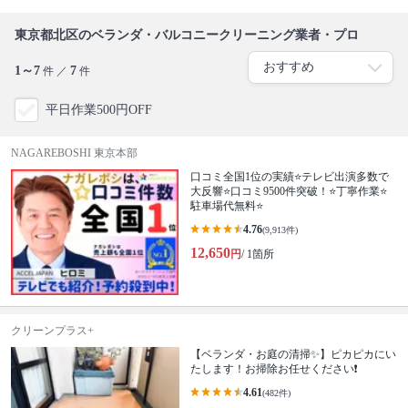
東京都北区のベランダ・バルコニークリーニング業者・プロ
1～7
7
件 ／
件
平日作業500円OFF
NAGAREBOSHI 東京本部
口コミ全国1位の実績⭐テレビ出演多数で
大反響⭐口コミ9500件突破！⭐丁寧作業⭐
駐車場代無料⭐
4.76
(9,913件)
12,650
円
/ 1箇所
クリーンプラス+
【ベランダ・お庭の清掃✨】ピカピカにい
たします！お掃除お任せください❗️
4.61
(482件)