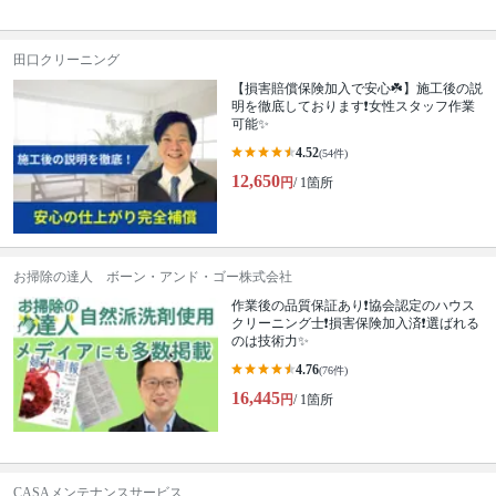
田口クリーニング
【損害賠償保険加入で安心☘️】施工後の説
明を徹底しております❗️女性スタッフ作業
可能✨
4.52
(54件)
12,650
円
/ 1箇所
お掃除の達人 ボーン・アンド・ゴー株式会社
作業後の品質保証あり❗️協会認定のハウス
クリーニング士❗️損害保険加入済❗️選ばれる
のは技術力✨
4.76
(76件)
16,445
円
/ 1箇所
CASAメンテナンスサービス