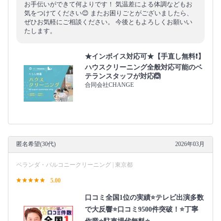
お手伝いができて何よりです！ 気温差による体調などもお
気をつけてください😊 またお困りごとがございましたら、
ぜひお気軽にご相談ください。 今後ともよろしくお願いい
たします。
★インボイス対応可★【手直し無料❗️】
ハウスクリーニング全般対応可能のベ
テランスタッフが対応🙆
合同会社CHANGE
匿名希望(30代)
2026年03月
ベランダ・バルコニークリーニング | 東京都
5.00
口コミ全国1位の実績⭐テレビ出演多数
で大反響⭐口コミ9500件突破！⭐丁寧