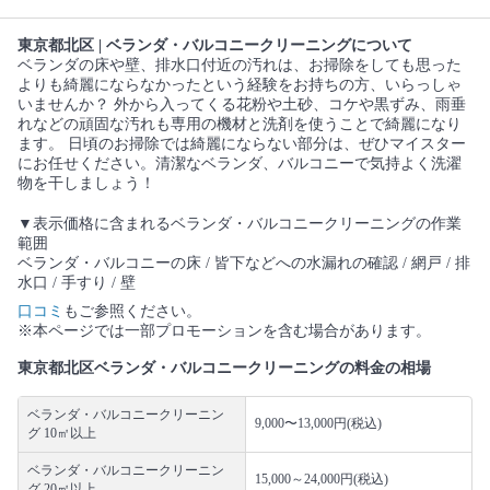
東京都北区 | ベランダ・バルコニークリーニングについて
ベランダの床や壁、排水口付近の汚れは、お掃除をしても思った
よりも綺麗にならなかったという経験をお持ちの方、いらっしゃ
いませんか？ 外から入ってくる花粉や土砂、コケや黒ずみ、雨垂
れなどの頑固な汚れも専用の機材と洗剤を使うことで綺麗になり
ます。 日頃のお掃除では綺麗にならない部分は、ぜひマイスター
にお任せください。清潔なベランダ、バルコニーで気持よく洗濯
物を干しましょう！
▼表示価格に含まれるベランダ・バルコニークリーニングの作業
範囲
ベランダ・バルコニーの床 / 皆下などへの水漏れの確認 / 網戸 / 排
水口 / 手すり / 壁
口コミ
もご参照ください。
※本ページでは一部プロモーションを含む場合があります。
東京都北区ベランダ・バルコニークリーニングの料金の相場
ベランダ・バルコニークリーニン
9,000〜13,000円(税込)
グ 10㎡以上
ベランダ・バルコニークリーニン
15,000～24,000円(税込)
グ 20㎡以上