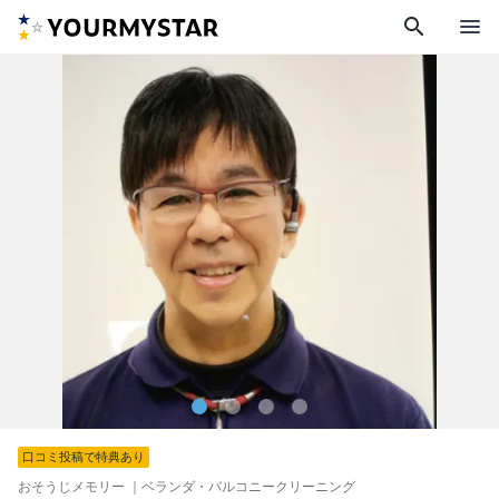
search
menu
口コミ投稿で特典あり
おそうじメモリー
｜ベランダ・バルコニークリーニング