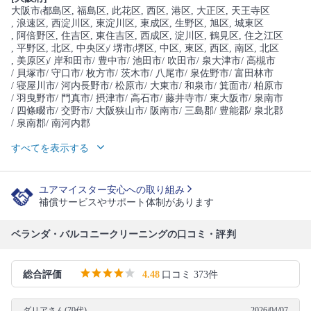
大阪市
都島区
, 福島区
, 此花区
, 西区
, 港区
, 大正区
, 天王寺区
(
, 浪速区
, 西淀川区
, 東淀川区
, 東成区
, 生野区
, 旭区
, 城東区
, 阿倍野区
, 住吉区
, 東住吉区
, 西成区
, 淀川区
, 鶴見区
, 住之江区
, 平野区
, 北区
, 中央区
/ 堺市
堺区
, 中区
, 東区
, 西区
, 南区
, 北区
)
(
, 美原区
/ 岸和田市
/ 豊中市
/ 池田市
/ 吹田市
/ 泉大津市
/ 高槻市
)
/ 貝塚市
/ 守口市
/ 枚方市
/ 茨木市
/ 八尾市
/ 泉佐野市
/ 富田林市
/ 寝屋川市
/ 河内長野市
/ 松原市
/ 大東市
/ 和泉市
/ 箕面市
/ 柏原市
/ 羽曳野市
/ 門真市
/ 摂津市
/ 高石市
/ 藤井寺市
/ 東大阪市
/ 泉南市
/ 四條畷市
/ 交野市
/ 大阪狭山市
/ 阪南市
/ 三島郡
/ 豊能郡
/ 泉北郡
/ 泉南郡
/ 南河内郡
すべてを表示する
ユアマイスター安心への取り組み
補償サービスやサポート体制があります
ベランダ・バルコニークリーニングの口コミ・評判
総合評価
4.48
口コミ 373件
ダリアさん(70代)
2026/04/07