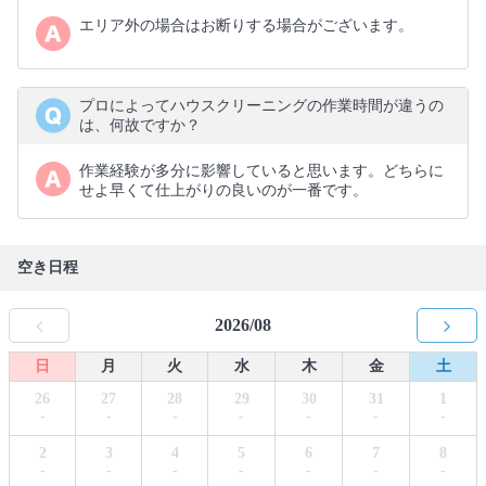
エリア外の場合はお断りする場合がございます。
プロによってハウスクリーニングの作業時間が違うの
は、何故ですか？
作業経験が多分に影響していると思います。どちらに
せよ早くて仕上がりの良いのが一番です。
空き日程
2026/08
日
月
火
水
木
金
土
26
27
28
29
30
31
1
-
-
-
-
-
-
-
2
3
4
5
6
7
8
-
-
-
-
-
-
-