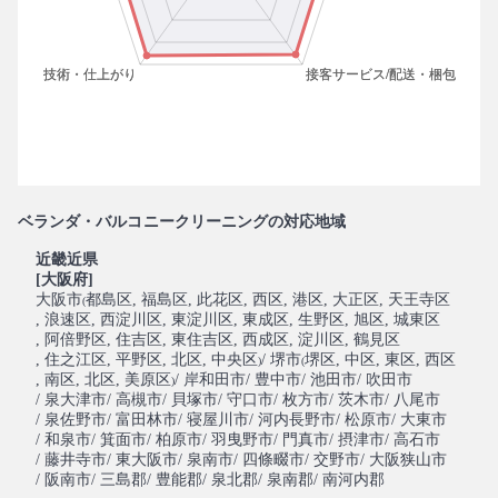
ベランダ・バルコニークリーニングの対応地域
近畿近県
[大阪府]
大阪市
都島区
, 福島区
, 此花区
, 西区
, 港区
, 大正区
, 天王寺区
(
, 浪速区
, 西淀川区
, 東淀川区
, 東成区
, 生野区
, 旭区
, 城東区
, 阿倍野区
, 住吉区
, 東住吉区
, 西成区
, 淀川区
, 鶴見区
, 住之江区
, 平野区
, 北区
, 中央区
/ 堺市
堺区
, 中区
, 東区
, 西区
)
(
, 南区
, 北区
, 美原区
/ 岸和田市
/ 豊中市
/ 池田市
/ 吹田市
)
/ 泉大津市
/ 高槻市
/ 貝塚市
/ 守口市
/ 枚方市
/ 茨木市
/ 八尾市
/ 泉佐野市
/ 富田林市
/ 寝屋川市
/ 河内長野市
/ 松原市
/ 大東市
/ 和泉市
/ 箕面市
/ 柏原市
/ 羽曳野市
/ 門真市
/ 摂津市
/ 高石市
/ 藤井寺市
/ 東大阪市
/ 泉南市
/ 四條畷市
/ 交野市
/ 大阪狭山市
/ 阪南市
/ 三島郡
/ 豊能郡
/ 泉北郡
/ 泉南郡
/ 南河内郡