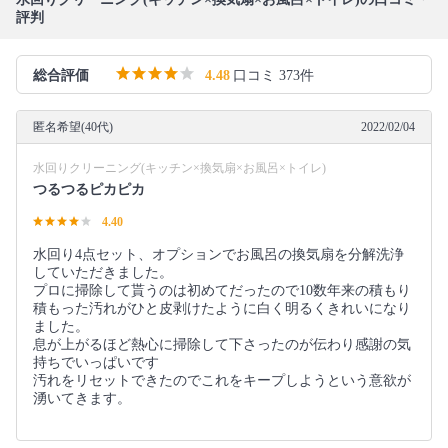
評判
総合評価
4.48
口コミ 373件
匿名希望(40代)
2022/02/04
水回りクリーニング(キッチン×換気扇×お風呂×トイレ)
つるつるピカピカ
4.40
水回り4点セット、オプションでお風呂の換気扇を分解洗浄
していただきました。
プロに掃除して貰うのは初めてだったので10数年来の積もり
積もった汚れがひと皮剥けたように白く明るくきれいになり
ました。
息が上がるほど熱心に掃除して下さったのが伝わり感謝の気
持ちでいっぱいです
汚れをリセットできたのでこれをキープしようという意欲が
湧いてきます。