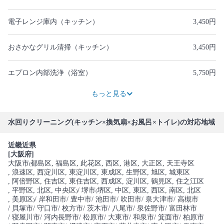
電子レンジ庫内（キッチン）
3,450円
おさかなグリル清掃（キッチン）
3,450円
エプロン内部洗浄（浴室）
5,750円
3,450円
9,200円
9,200円
2,300円
1,725円
4,025円
もっと見る
水回りクリーニング(キッチン×換気扇×お風呂×トイレ)の対応地域
近畿近県
[大阪府]
大阪市
都島区
, 福島区
, 此花区
, 西区
, 港区
, 大正区
, 天王寺区
(
, 浪速区
, 西淀川区
, 東淀川区
, 東成区
, 生野区
, 旭区
, 城東区
, 阿倍野区
, 住吉区
, 東住吉区
, 西成区
, 淀川区
, 鶴見区
, 住之江区
, 平野区
, 北区
, 中央区
/ 堺市
堺区
, 中区
, 東区
, 西区
, 南区
, 北区
)
(
, 美原区
/ 岸和田市
/ 豊中市
/ 池田市
/ 吹田市
/ 泉大津市
/ 高槻市
)
/ 貝塚市
/ 守口市
/ 枚方市
/ 茨木市
/ 八尾市
/ 泉佐野市
/ 富田林市
/ 寝屋川市
/ 河内長野市
/ 松原市
/ 大東市
/ 和泉市
/ 箕面市
/ 柏原市