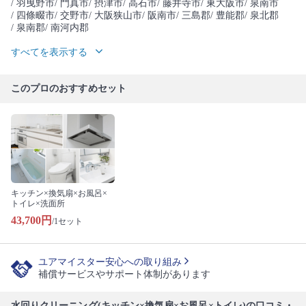
/ 羽曳野市
/ 門真市
/ 摂津市
/ 高石市
/ 藤井寺市
/ 東大阪市
/ 泉南市
/ 四條畷市
/ 交野市
/ 大阪狭山市
/ 阪南市
/ 三島郡
/ 豊能郡
/ 泉北郡
/ 泉南郡
/ 南河内郡
すべてを表示する
このプロのおすすめセット
キッチン×換気扇×お風呂×
トイレ×洗面所
43,700円
/1セット
ユアマイスター安心への取り組み
補償サービスやサポート体制があります
水回りクリーニング(キッチン×換気扇×お風呂×トイレ)の口コミ・