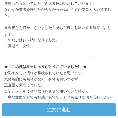
無理も色々聞いていただき大変感謝いたしております。
なかなか業者を呼びたがらなかった母がさすがプロと大絶賛でし
た。
又今後とも何かございましたらそちら様にお願いする所存でおり
ます。
このたびはお世話になりました。
（高槻市 女性）
★「この度は本当にありがとうございました!」★
お恥ずかしい汚れが蓄積されていたと思います。
気持ち的にも余裕がなく 身体もおいつかず
正直困り果ててました。
当初、メールでやり取りをさせて頂いていた時から
丁寧な文面でとても好感がもてて、ＨＰも見せて頂き安心したい
気持ちはあったのですがハウスクリーニングを依頼するのは初め
注文に進む
てで
どこの業者が信頼できるのかの情報もなく