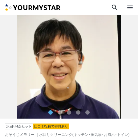
search
menu
水回り4点セット
口コミ投稿で特典あり
おそうじメモリー
｜水回りクリーニング(キッチン×換気扇×お風呂×トイレ)