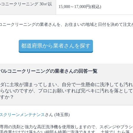
コニークリーニング 30㎡以
15,000～17,000円(税込)
コニークリーニングの業者さんを、お住まいの地域と日付を決めて注文
都道府県から業者さんを探す
バルコニークリーニングの業者さんの回答一覧
ダに土埃が溜まってしまい、自分で一生懸命に洗浄しても汚れ
らないのですが、プロにお願いすれば完ペキに汚れを落として
すか？
スクリーンメンテナンス
さん (埼玉県)
専用の洗剤と強力な高圧洗浄機を使用致しますので、スポンジやブラシ
手作業だけでは落ちない細部も綺麗に洗浄できます。 土埃でしたら落