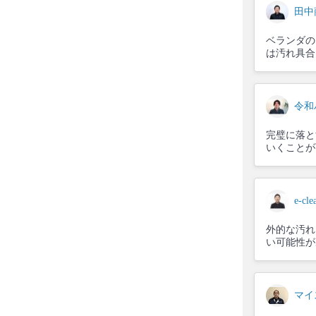
田中
ベランダの
は汚れ具合
令和
完璧に落と
いくことが
e-cle
外的な汚れ
い可能性が
マイ