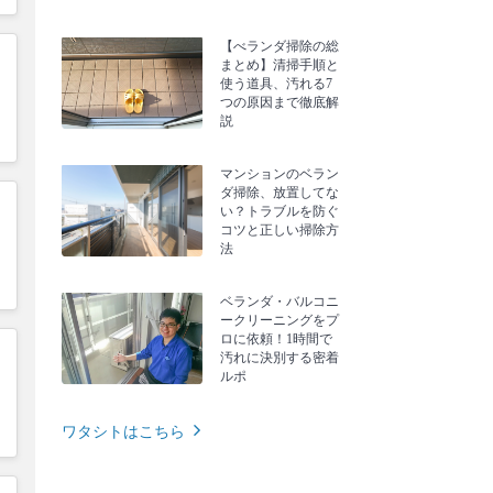
【べランダ掃除の総
まとめ】清掃手順と
使う道具、汚れる7
つの原因まで徹底解
説
マンションのベラン
ダ掃除、放置してな
い？トラブルを防ぐ
コツと正しい掃除方
法
ベランダ・バルコニ
ークリーニングをプ
ロに依頼！1時間で
汚れに決別する密着
ルポ
ワタシトはこちら