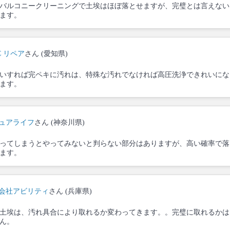
バルコニークリーニングで土埃はほぼ落とせますが、完璧とは言えない
ます。
C リペア
さん (愛知県)
いすれば完ペキに汚れは、特殊な汚れでなければ高圧洗浄できれいにな
ます。
ュアライフ
さん (神奈川県)
ってしまうとやってみないと判らない部分はありますが、高い確率で落
ます。
会社アビリティ
さん (兵庫県)
土埃は、汚れ具合により取れるか変わってきます。。完璧に取れるかは
ん。