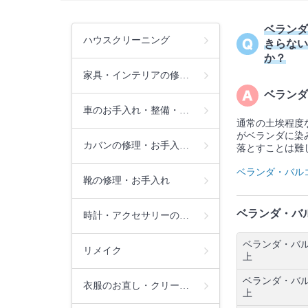
ベランダ
ハウスクリーニング
きらない
か？
家具・インテリアの修…
ベランダ
車のお手入れ・整備・…
通常の土埃程度
がベランダに染
カバンの修理・お手入…
落とすことは難
ベランダ・バル
靴の修理・お手入れ
ベランダ・バ
時計・アクセサリーの…
ベランダ・バル
リメイク
上
ベランダ・バル
衣服のお直し・クリー…
上