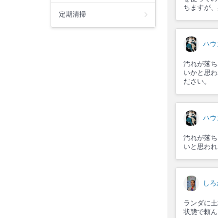
ちますが、
定期清掃
ハウ
汚れが落ち
いかと思わ
ださい。
ハウ
汚れが落ち
いと思われ
しろ
ランダに土
状態で頼ん