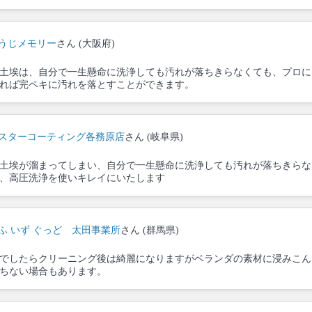
うじメモリー
さん (大阪府)
土埃は、自分で一生懸命に洗浄しても汚れが落ちきらなくても、プロに
れば完ペキに汚れを落とすことができます。
スターコーティング各務原店
さん (岐阜県)
土埃が溜まってしまい、自分で一生懸命に洗浄しても汚れが落ちきらな
、高圧洗浄を使いキレイにいたします
ふ いず ぐっど 太田事業所
さん (群馬県)
でしたらクリーニング後は綺麗になりますがベランダの素材に浸みこん
ちない場合もあります。