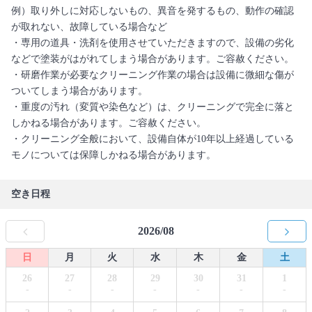
例）取り外しに対応しないもの、異音を発するもの、動作の確認
が取れない、故障している場合など
・専用の道具・洗剤を使用させていただきますので、設備の劣化
などで塗装がはがれてしまう場合があります。ご容赦ください。
・研磨作業が必要なクリーニング作業の場合は設備に微細な傷が
ついてしまう場合があります。
・重度の汚れ（変質や染色など）は、クリーニングで完全に落と
しかねる場合があります。ご容赦ください。
・クリーニング全般において、設備自体が10年以上経過している
モノについては保障しかねる場合があります。
空き日程
2026/08
日
月
火
水
木
金
土
26
27
28
29
30
31
1
-
-
-
-
-
-
-