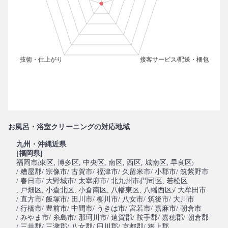
お風呂・浴室クリーニングの対応地域
九州・沖縄近県
[福岡県]
福岡市
東区
, 博多区
, 中央区
, 南区
, 西区
, 城南区
, 早良区
(
)
/ 糟屋郡
/ 宗像市
/ 古賀市
/ 福津市
/ 久留米市
/ 小郡市
/ 筑紫野市
/ 春日市
/ 大野城市
/ 太宰府市
/ 北九州市
門司区
, 若松区
(
, 戸畑区
, 小倉北区
, 小倉南区
, 八幡東区
, 八幡西区
/ 大牟田市
)
/ 直方市
/ 飯塚市
/ 田川市
/ 柳川市
/ 八女市
/ 筑後市
/ 大川市
/ 行橋市
/ 豊前市
/ 中間市
/ うきは市
/ 宮若市
/ 嘉麻市
/ 朝倉市
/ みやま市
/ 糸島市
/ 那珂川市
/ 遠賀郡
/ 鞍手郡
/ 嘉穂郡
/ 朝倉郡
/ 三井郡
/ 三潴郡
/ 八女郡
/ 田川郡
/ 京都郡
/ 築上郡