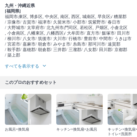
九州・沖縄近県
[福岡県]
福岡市
東区
, 博多区
, 中央区
, 南区
, 西区
, 城南区
, 早良区
/ 糟屋郡
(
)
/ 宗像市
/ 古賀市
/ 福津市
/ 久留米市
/ 小郡市
/ 筑紫野市
/ 春日市
/ 大野城市
/ 太宰府市
/ 北九州市
門司区
, 若松区
, 戸畑区
, 小倉北区
(
, 小倉南区
, 八幡東区
, 八幡西区
/ 大牟田市
/ 直方市
/ 飯塚市
/ 田川市
)
/ 柳川市
/ 八女市
/ 筑後市
/ 大川市
/ 行橋市
/ 豊前市
/ 中間市
/ うきは市
/ 宮若市
/ 嘉麻市
/ 朝倉市
/ みやま市
/ 糸島市
/ 那珂川市
/ 遠賀郡
/ 鞍手郡
/ 嘉穂郡
/ 朝倉郡
/ 三井郡
/ 三潴郡
/ 八女郡
/ 田川郡
/ 京都郡
/ 築上郡
すべてを表示する
このプロのおすすめセット
お風呂×換気扇
キッチン×換気扇×お風呂
キッチン×換気扇
トイレ×洗面所