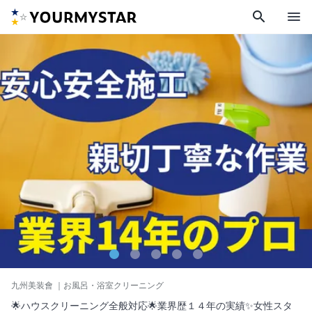
search
menu
九州美装會
｜お風呂・浴室クリーニング
🌟ハウスクリーニング全般対応🌟業界歴１４年の実績✨女性スタ