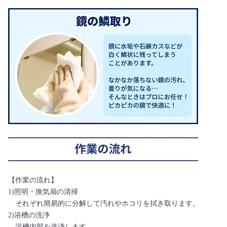
【作業の流れ】
1)照明・換気扇の清掃
それぞれ簡易的に分解して汚れやホコリを拭き取ります。
2)浴槽の洗浄
浴槽内部を洗浄します。