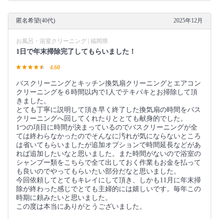
匿名希望(40代)
2025年12月
お風呂・浴室クリーニング | 福岡県
1日で年末掃除完了してもらいました！
4.60
バスクリーニングとキッチン換気扇クリーニングとエアコン
クリーニングを６時間以内で1人でテキパキとお掃除して頂
きました。
とても丁寧に説明して頂き早く終了した換気扇の時間をバス
クリーニングへ回してくれたりととても献身的でした。
1つの項目に時間が決まっているのでバスクリーニングが全
ては終わらなかったのでそんなに汚れが気にならないところ
は省いてもらいましたが追加オプションで時間延長などがあ
れば追加したいなと思いました。また時間がないので浴室の
シャンプー類をこちらで全て出しておく作業もお金を払って
も良いのでやってもらいたい部分だなと思いました。
今回依頼してとてもキレイにして頂き、しかも11月に年末掃
除が終わった感じでとても主婦的には嬉しいです。毎年この
時期に頼みたいと思いました。
この度は本当にありがとうございました。