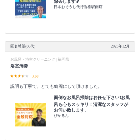
除去します🎵
日本おそうじ代行香椎駅南店
匿名希望(60代)
2025年12月
お風呂・浴室クリーニング | 福岡県
浴室清掃
3.60
説明も丁寧で、とても綺麗にして頂けました。
面倒なお風呂掃除はお任せ下さい❗️お風
呂も心もスッキリ！清潔なスタッフが
お伺い致します。
ぴかるん