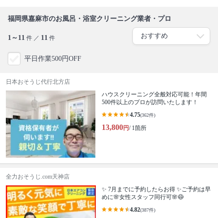
福岡県嘉麻市のお風呂・浴室クリーニング業者・プロ
1～11
11
件 ／
件
平日作業500円OFF
日本おそうじ代行北方店
ハウスクリーニング全般対応可能！年間
500件以上のプロが訪問いたします！
4.75
(362件)
13,800
円
/ 1箇所
全力おそうじ.com天神店
✨ 7月までに予約したらお得 ✨ご予約は早
めに🌸女性スタッフ同行可🌸😷
4.82
(387件)