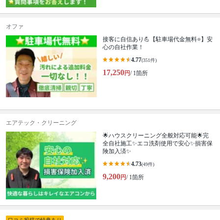
オファ
接客に自信あり💪【駐車場代金無料⭐️】安
心の自社作業！
4.77
(351件)
17,250
円
/ 1箇所
エアテック・クリーニング
🌟ハウスクリーニング全般対応可能🌟完
全自社施工✨エコ洗剤使用で安心✨損害保
険加入済✨
4.73
(49件)
9,200
円
/ 1箇所