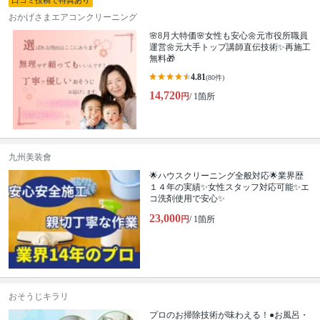
口コミ投稿で特典あり
おかげさまエアコンクリーニング
🌸8月大特価🌸女性も安心🌼元市役所職員
運営🌼元大手トップ講師直伝技術✨再施工
無料🎁
4.81
(80件)
14,720
円
/ 1箇所
九州美装會
🌟ハウスクリーニング全般対応🌟業界歴
１４年の実績✨女性スタッフ対応可能✨エ
コ洗剤使用で安心✨
23,000
円
/ 1箇所
おそうじキラリ
プロのお掃除技術が味わえる！●お風呂・