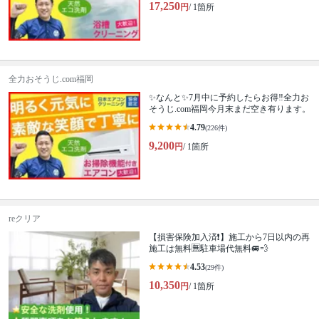
17,250
円
/ 1箇所
全力おそうじ.com福岡
✨なんと✨7月中に予約したらお得‼️全力お
そうじ.com福岡今月末まだ空き有ります。
4.79
(226件)
9,200
円
/ 1箇所
reクリア
【損害保険加入済❗️】施工から7日以内の再
施工は無料🈚️駐車場代無料🚐💨
4.53
(29件)
10,350
円
/ 1箇所