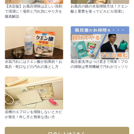
【決定版】お風呂掃除は正しい洗剤
お風呂の鏡の水垢掃除方法！クエン
で清潔に！場所と汚れ別にやり方を
酸と重曹を使ってピカピカ清潔に
徹底解説
水垢汚れにはクエン酸が効果的！お
風呂釜洗浄はつけ置きで簡単！プロ
風呂・蛇口などの汚れの落とし方
の掃除は専用機械で汚れがゴッソリ
浴槽のエプロンを掃除しないとカビ
が発生！外し方と簡単な洗い方