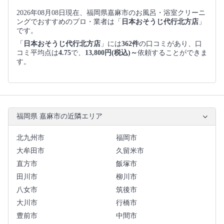
2026年08月08日現在、福岡県嘉麻市のお風呂・浴室クリーニ
ングでおすすめのプロ・業者は「
日本おそうじ代行北方店
」
です。
「
日本おそうじ代行北方店
」には
362件
の口コミがあり、口
コミ平均点は
4.75
で、
13,800円(税込)～
依頼することができま
す。
福岡県 嘉麻市の近隣エリア
北九州市
福岡市
大牟田市
久留米市
直方市
飯塚市
田川市
柳川市
八女市
筑後市
大川市
行橋市
豊前市
中間市