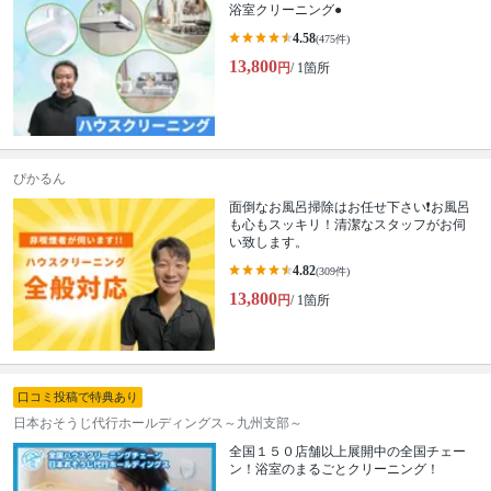
浴室クリーニング●
4.58
(475件)
13,800
円
/ 1箇所
ぴかるん
面倒なお風呂掃除はお任せ下さい❗️お風呂
も心もスッキリ！清潔なスタッフがお伺
い致します。
4.82
(309件)
13,800
円
/ 1箇所
口コミ投稿で特典あり
日本おそうじ代行ホールディングス～九州支部～
全国１５０店舗以上展開中の全国チェー
ン！浴室のまるごとクリーニング！