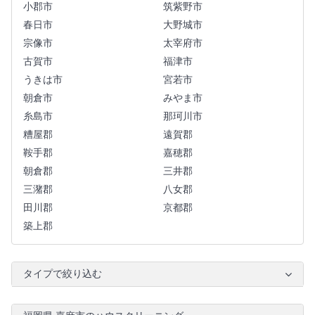
小郡市
筑紫野市
春日市
大野城市
宗像市
太宰府市
古賀市
福津市
うきは市
宮若市
朝倉市
みやま市
糸島市
那珂川市
糟屋郡
遠賀郡
鞍手郡
嘉穂郡
朝倉郡
三井郡
三潴郡
八女郡
田川郡
京都郡
築上郡
タイプで絞り込む