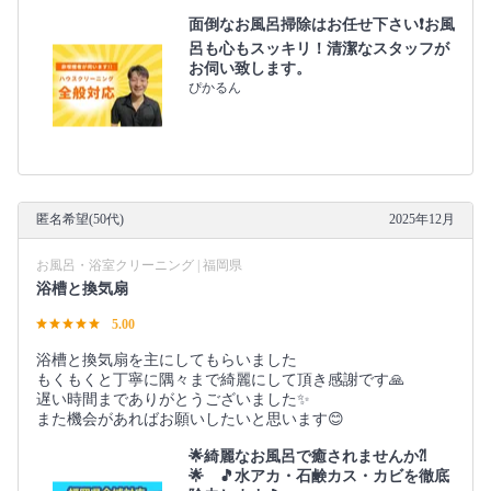
面倒なお風呂掃除はお任せ下さい❗️お風
呂も心もスッキリ！清潔なスタッフが
お伺い致します。
ぴかるん
匿名希望(50代)
2025年12月
お風呂・浴室クリーニング | 福岡県
浴槽と換気扇
5.00
浴槽と換気扇を主にしてもらいました
もくもくと丁寧に隅々まで綺麗にして頂き感謝です🙏
遅い時間までありがとうございました✨
また機会があればお願いしたいと思います😊
🌟綺麗なお風呂で癒されませんか⁈
🌟 🎵水アカ・石鹸カス・カビを徹底