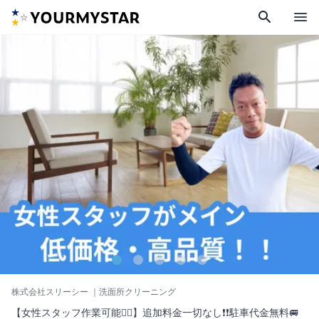
search
menu
株式会社スリーシー
｜洗面所クリーニング
【女性スタッフ作業可能🙆‍♀️】追加料金一切なし❗️❗️駐車代金無料🚐