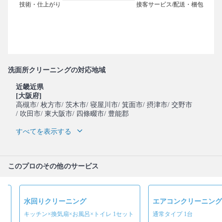
洗面所クリーニングの対応地域
近畿近県
[大阪府]
高槻市
/ 枚方市
/ 茨木市
/ 寝屋川市
/ 箕面市
/ 摂津市
/ 交野市
/ 吹田市
/ 東大阪市
/ 四條畷市
/ 豊能郡
すべてを表示する
このプロのその他のサービス
水回りクリーニング
エアコンクリーニング
キッチン×換気扇×お風呂×トイレ 1セット
通常タイプ 1台