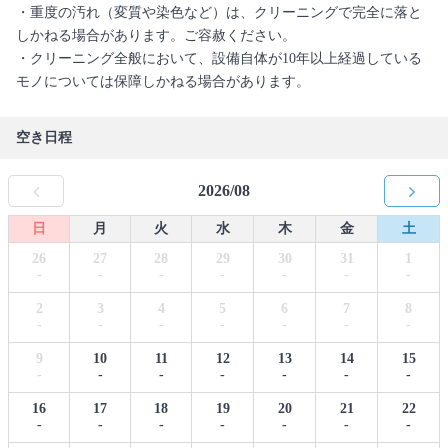
・重度の汚れ（変質や染色など）は、クリーニングで完全に落と
しかねる場合があります。ご容赦ください。
・クリーニング全般において、設備自体が10年以上経過している
モノについては保障しかねる場合があります。
空き日程
2026/08
日
月
火
水
木
金
土
26
27
28
29
30
31
1
-
-
-
-
-
-
-
2
3
4
5
6
7
8
-
-
-
-
-
-
-
9
10
11
12
13
14
15
-
-
-
-
-
-
-
16
17
18
19
20
21
22
-
-
-
-
-
-
-