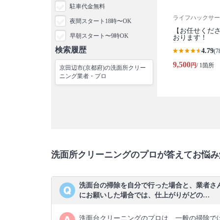
駐車代金無料
ライフハックサー
夜間スタート18時〜OK
【お任せくださ
早朝スタート〜9時OK
おります！
検索履歴
4.79
(7
9,500
円
/ 1箇所
京田辺市(京都府)の洗面所クリー
ニング業者・プロ
洗面所クリーニングのプロが答えてお悩み
洗面台の掃除を自分で行った場合と、業者さ
にお願いした場合では、仕上がりがどの…
洗面台クリーニングのプロは、一般の掃除で