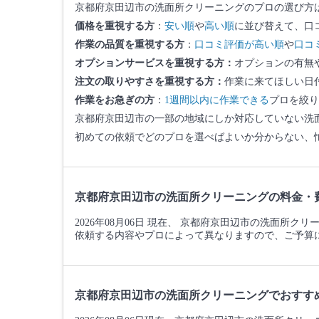
京都府京田辺市の洗面所クリーニングのプロの選び方
価格を重視する方
：
安い順
や
高い順
に並び替えて、口
作業の品質を重視する方
：
口コミ評価が高い順
や
口コ
オプションサービスを重視する方：
オプションの有無
注文の取りやすさを重視する方：
作業に来てほしい日
作業をお急ぎの方
：
1週間以内に作業できる
プロを絞り
京都府京田辺市の一部の地域にしか対応していない洗
初めての依頼でどのプロを選べばよいか分からない、
京都府京田辺市の洗面所クリーニングの料金・
2026年08月06日 現在、 京都府京田辺市の洗面所ク
依頼する内容やプロによって異なりますので、ご予算
京都府京田辺市の洗面所クリーニングでおすす