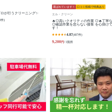
選ばれています！
口コミ投稿で特典あり
プロが行うクリーニング✨
エル・クリーン
0件)
🔥◎高いクオリティの作業 ◎🔥丁寧
◎確認作業を怠らない接客 を心掛け
す！
4.87
(407件)
9,200
円
/ 1箇所