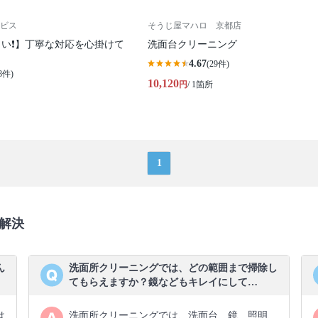
ビス
そうじ屋マハロ 京都店
い❗️】丁寧な対応を心掛けて
洗面台クリーニング
4.67
(29件)
8件)
10,120
円
/ 1箇所
1
解決
ん
洗面所クリーニングでは、どの範囲まで掃除し
てもらえますか？鏡などもキレイにして…
は
洗面所クリーニングでは、洗面台、鏡、照明、