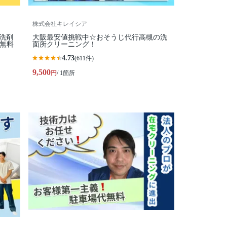
株式会社キレイシア
コ洗剤
大阪最安値挑戦中☆おそうじ代行高槻の洗
代無料
面所クリーニング！
4.73
(611件)
9,500
円
/ 1箇所