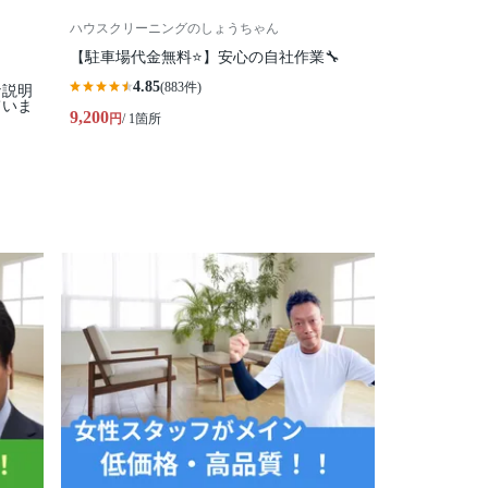
ハウスクリーニングのしょうちゃん
【駐車場代金無料⭐️】安心の自社作業🔧
4.85
(883件)
な説明
ていま
9,200
円
/ 1箇所