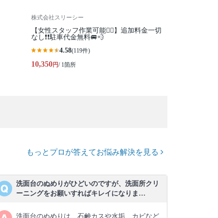
株式会社スリーシー
【女性スタッフ作業可能🙆‍♀️】追加料金一切
なし❗️❗️駐車代金無料🚐💨
4.58
(119件)
10,350
円
/ 1箇所
もっとプロが答えてお悩み解決を見る
洗面台のぬめりがひどいのですが、洗面所クリ
ーニングをお願いすればキレイになりま…
洗面台のぬめりは、石鹸カスや水垢、カビなど