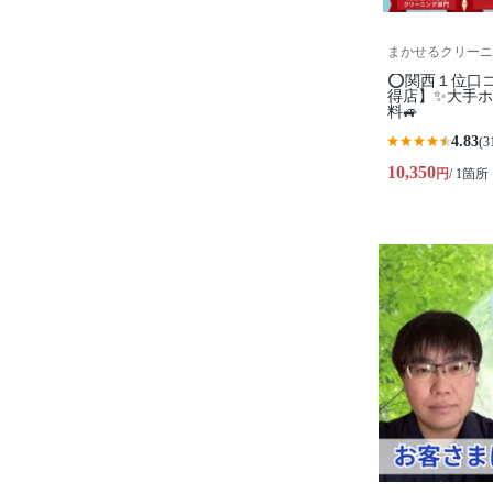
まかせるクリーニ
⭕関西１位口
得店】✨大手ホ
料🚙
4.83
(3
10,350
円
/ 1箇所