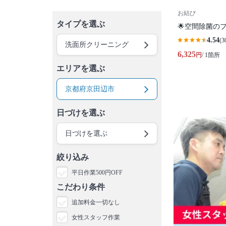
お結び
タイプを選ぶ
🌟空間除菌の
4.54
(3
洗面所クリーニング
6,325
円
/ 1箇所
エリアを選ぶ
京都府京田辺市
日づけを選ぶ
日づけを選ぶ
絞り込み
平日作業500円OFF
こだわり条件
追加料金一切なし
女性スタッフ作業