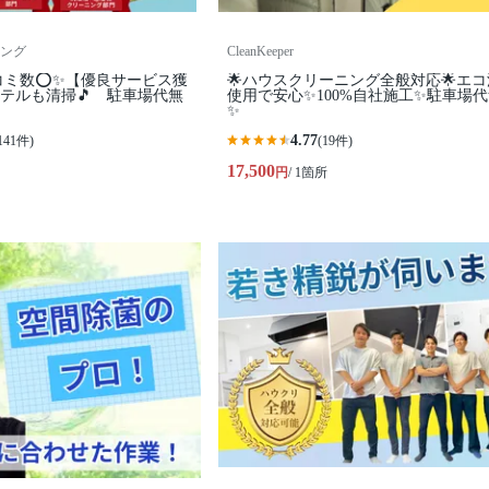
ング
CleanKeeper
コミ数⭕✨【優良サービス獲
🌟ハウスクリーニング全般対応🌟エ
テルも清掃🎵 駐車場代無
使用で安心✨100%自社施工✨駐車場
✨
4.77
141件)
(19件)
17,500
円
/ 1箇所