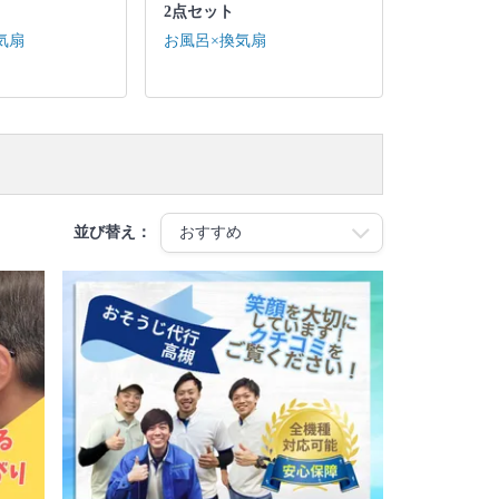
2点セット
気扇
お風呂×換気扇
並び替え：