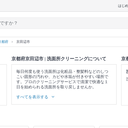
はじ
京都府
京田辺市
京都府京田辺市 | 洗面所クリーニングについて
京
毎日何度も使う洗面所は化粧品・整髪料などのしつ
こい固形の汚れや、カビや水垢が付きやすい場所で
す。プロのクリーニングサービスで清潔で快適な１
日を始められる洗面所を取り戻しませんか。
▼表示価格に含まれる洗面所クリーニングの作業範
すべてを表示する
囲
照明 / 鏡の水垢・ウロコ落とし / 洗面台 / 蛇口 / 収納
庫表面 / 作業場所の簡易清掃
口コミ
もご参照ください。
※本ページでは一部プロモーションを含む場合があ