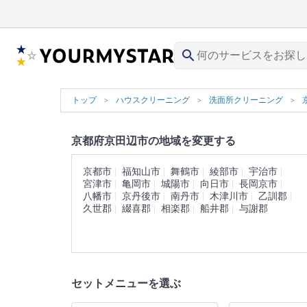
search
トップ
ハウスクリーニング
洗面所クリーニング
京都府京田辺市の地域を変更する
京都市
福知山市
舞鶴市
綾部市
宇治市
宮津市
亀岡市
城陽市
向日市
長岡京市
八幡市
京丹後市
南丹市
木津川市
乙訓郡
久世郡
綴喜郡
相楽郡
船井郡
与謝郡
セットメニューを選ぶ