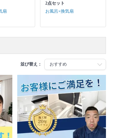
2点セット
気扇
お風呂×換気扇
並び替え：