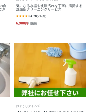
心の自
気になる水垢や皮脂汚れを丁寧に清掃する
ござ
洗面所クリーニングサービス
4.78
(237件)
6,900
円
/ 1箇所
おそうじタイムズ