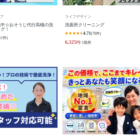
ア
ライフデザイン
戦中☆おそうじ代行高槻の洗
洗面所クリーニング
ング！
4.71
(70件)
11件)
6,325
円
/ 1箇所