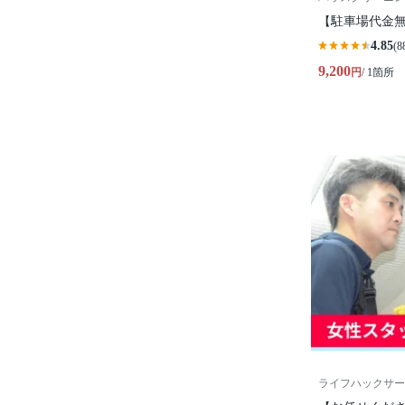
【駐車場代金無
4.85
(8
9,200
円
/ 1箇所
ライフハックサー