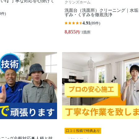
い❗️】丁寧な対応を心掛けて
クリンズホーム
洗面台（洗面所）クリーニング｜水垢
8件)
ずみ・くすみを徹底洗浄
4.91
(89件)
8,855
円
/ 1箇所
口コミ投稿で特典あり
ーニング全般対応🌟人柄と技