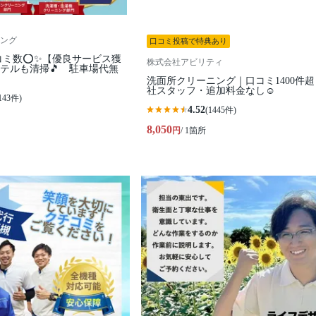
ング
口コミ投稿で特典あり
コミ数⭕✨【優良サービス獲
株式会社アビリティ
テルも清掃🎵 駐車場代無
洗面所クリーニング｜口コミ1400件
社スタッフ・追加料金なし☺️
143件)
4.52
(1445件)
8,050
円
/ 1箇所