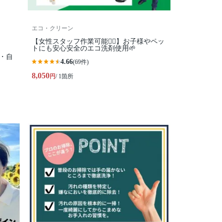
エコ・クリーン
【女性スタッフ作業可能🙆‍♀️】お子様やペッ
トにも安心安全のエコ洗剤使用🌱
超・自
4.66
(69件)
8,050
円
/ 1箇所