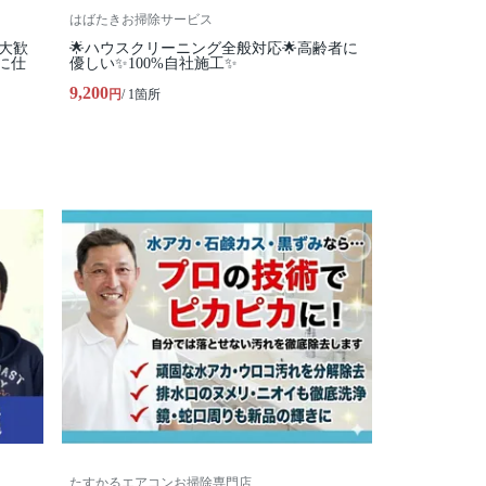
はばたきお掃除サービス
大歓
🌟ハウスクリーニング全般対応🌟高齢者に
に仕
優しい✨100%自社施工✨
9,200
円
/ 1箇所
たすかるエアコンお掃除専門店