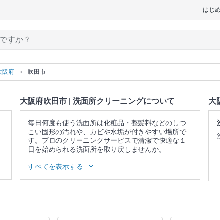
はじ
大阪府
吹田市
大阪府吹田市 | 洗面所クリーニングについて
大
毎日何度も使う洗面所は化粧品・整髪料などのしつ
こい固形の汚れや、カビや水垢が付きやすい場所で
す。プロのクリーニングサービスで清潔で快適な１
日を始められる洗面所を取り戻しませんか。
▼表示価格に含まれる洗面所クリーニングの作業範
すべてを表示する
囲
照明 / 鏡の水垢・ウロコ落とし / 洗面台 / 蛇口 / 収納
庫表面 / 作業場所の簡易清掃
口コミ
もご参照ください。
※本ページでは一部プロモーションを含む場合があ