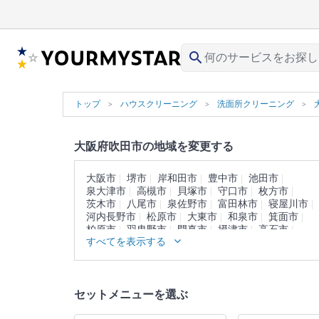
search
トップ
ハウスクリーニング
洗面所クリーニング
大阪府吹田市の地域を変更する
大阪市
堺市
岸和田市
豊中市
池田市
泉大津市
高槻市
貝塚市
守口市
枚方市
茨木市
八尾市
泉佐野市
富田林市
寝屋川市
河内長野市
松原市
大東市
和泉市
箕面市
柏原市
羽曳野市
門真市
摂津市
高石市
すべてを表示する
藤井寺市
東大阪市
泉南市
四條畷市
交野市
大阪狭山市
阪南市
三島郡
豊能郡
泉北郡
泉南郡
南河内郡
セットメニューを選ぶ