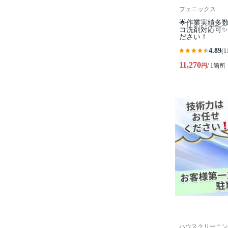
フェニックス
🌟作業実績多
コ洗剤対応可
ださい！
4.89
(1
11,270
円
/ 1箇所
ハウスクリーニン