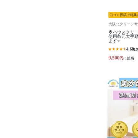
口コミ投稿で特典
大阪北クリーンサ
🌟ハウスクリ
使用👍元大手
ます✨
4.68
(2
9,500
円
/ 1箇所