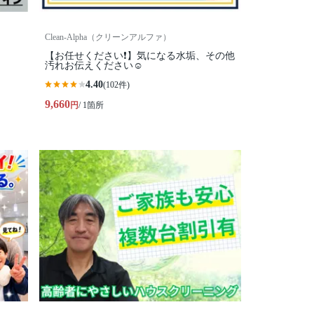
Clean-Alpha（クリーンアルファ）
【お任せください❗️】気になる水垢、その他
汚れお伝えください☺
4.40
(102件)
9,660
円
/ 1箇所