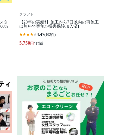
クラフト
性スタ
【20年の実績❗️】施工から7日以内の再施工
00%
は無料で実施✨損害保険加入済❗️
4.47
(102件)
5,750
円
/ 1箇所