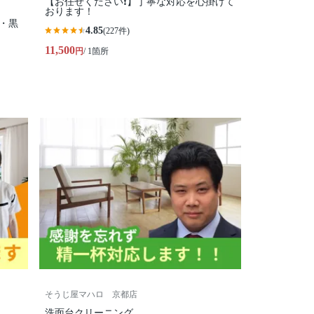
【お任せください❗️】丁寧な対応を心掛けて
おります！
・黒
4.85
(227件)
11,500
円
/ 1箇所
そうじ屋マハロ 京都店
洗面台クリーニング