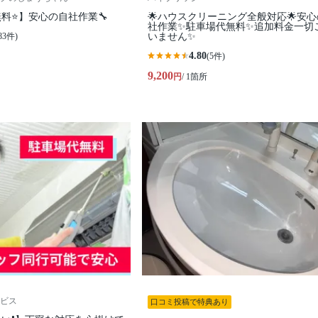
料⭐️】安心の自社作業🔧
🌟ハウスクリーニング全般対応🌟安
社作業✨️駐車場代無料✨️追加料金一切
83件)
いません✨
4.80
(5件)
9,200
円
/ 1箇所
ビス
口コミ投稿で特典あり