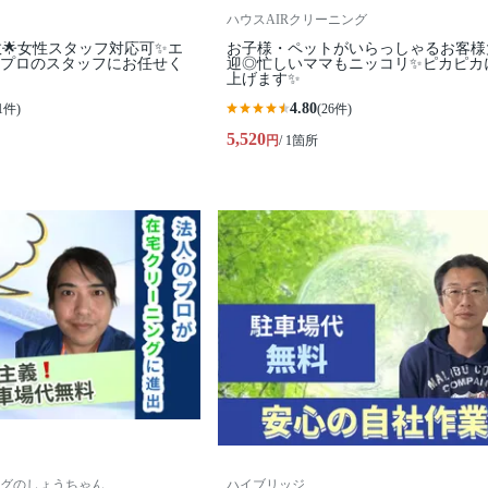
ハウスAIRクリーニング
数🌟女性スタッフ対応可✨エ
お子様・ペットがいらっしゃるお客様
✨プロのスタッフにお任せく
迎◎忙しいママもニッコリ✨ピカピカ
上げます✨
4.80
1件)
(26件)
5,520
円
/ 1箇所
グのしょうちゃん
ハイブリッジ