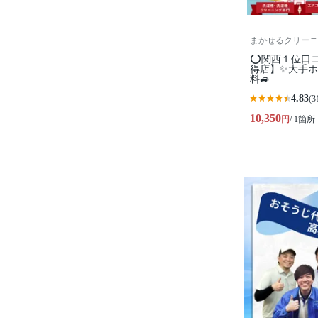
まかせるクリーニ
⭕関西１位口
得店】✨大手ホ
料🚙
4.83
(3
10,350
円
/ 1箇所