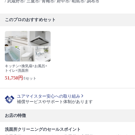
/ 武蔵野市
/ 三鷹市
/ 青梅市
/ 府中市
/ 昭島市
/ 調布市
このプロのおすすめセット
キッチン×換気扇×お風呂×
トイレ×洗面所
51,750円
/1セット
ユアマイスター安心への取り組み
補償サービスやサポート体制があります
お店の特徴
洗面所クリーニングのセールスポイント