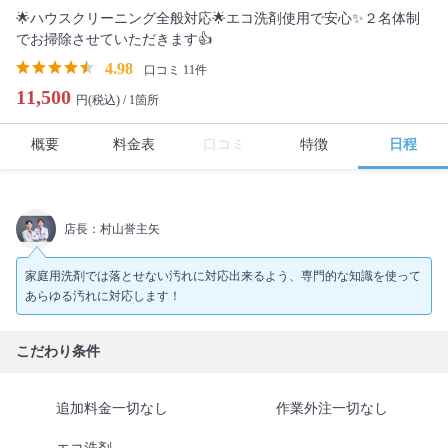
🌟ハウスクリーニング全般対応🌟エコ洗剤使用で安心✨２名体制
でお掃除させていただきます👍
4.98
口コミ 11件
11,500
円(税込) /
1箇所
概要
料金表
口コミ
特徴
日程
店長：村山誉主矢
家庭用洗剤では落とせない汚れに対応出来るよう、専門的な知識を使って
あらゆる汚れに対応します！
こだわり条件
追加料金一切なし
作業外注一切なし