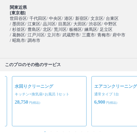
関東近県
[東京都]
世田谷区
/ 千代田区
/ 中央区
/ 港区
/ 新宿区
/ 文京区
/ 台東区
/ 墨田区
/ 江東区
/ 品川区
/ 目黒区
/ 大田区
/ 渋谷区
/ 中野区
/ 杉並区
/ 豊島区
/ 北区
/ 荒川区
/ 板橋区
/ 練馬区
/ 足立区
/ 葛飾区
/ 江戸川区
/ 立川市
/ 武蔵野市
/ 三鷹市
/ 青梅市
/ 府中市
/ 昭島市
/ 調布市
このプロのその他のサービス
水回りクリーニング
エアコンクリーニング
所
キッチン×換気扇×お風呂 1セット
通常タイプ 1台
28,750
6,900
円(税込)
円(税込)