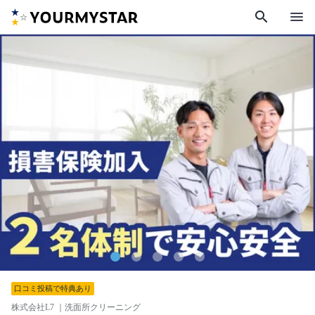
search
menu
口コミ投稿で特典あり
株式会社L7
｜洗面所クリーニング