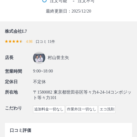
-
注文可能
注文不可
最終更新日：2025/12/20
株式会社L7
4.98
口コミ 11件
店長
村山誉主矢
9:00~18:00
営業時間
定休日
不定休
所在地
〒1580082 東京都世田谷区等々力4-24-14コンポジッ
ト等々力101
こだわり
追加料金一切なし
作業外注一切なし
エコ洗剤
口コミ評価