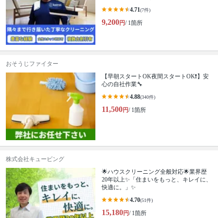
4.71
(7件)
9,200
円
/ 1箇所
おそうじファイター
【早朝スタートOK夜間スタートOK❗️】安
心の自社作業🔧
4.88
(340件)
11,500
円
/ 1箇所
株式会社キュービング
🌟ハウスクリーニング全般対応🌟業界歴
20年以上✨「住まいをもっと、キレイに、
快適に。」✨
4.70
(51件)
15,180
円
/ 1箇所