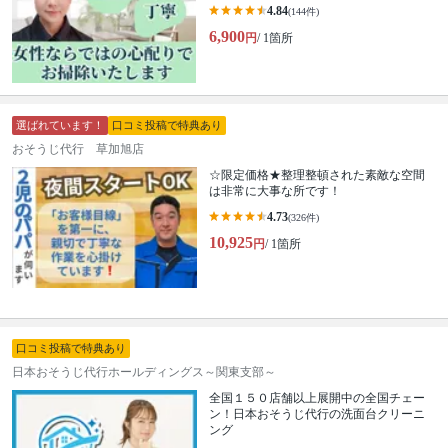
4.84
(144件)
6,900
円
/ 1箇所
選ばれています！
口コミ投稿で特典あり
おそうじ代行 草加旭店
☆限定価格★整理整頓された素敵な空間
は非常に大事な所です！
4.73
(326件)
10,925
円
/ 1箇所
口コミ投稿で特典あり
日本おそうじ代行ホールディングス～関東支部～
全国１５０店舗以上展開中の全国チェー
ン！日本おそうじ代行の洗面台クリーニ
ング