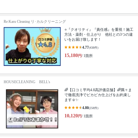
Re:Karu Cleaning リ･カルクリーニング
⭐『クオリティ』『責任感』を重視！施工
方法・薬剤・仕上がり 他社との3つの違
いをお届け致します！
4.77
(438件)
15,180
円
/ 1箇所
HOUSECLEANING BELL's
🌈【口コミ平均4.8高評価店舗】🌈隅々ま
で徹底洗浄でピカピカ仕上げをお約束し
ます☺✨
4.80
(258件)
10,120
円
/ 1箇所