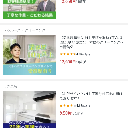
12,650
円
/ 1箇所
トゥルースト クリーニング
【業界歴10年以上❗️】実績を重ねてTVに3
回出演📺⚡️誠実な、本物のクリーニングへ
の情熱🌹
4.82
(43件)
12,650
円
/ 1箇所
市野美装
【お任せください❗️】丁寧な対応を心掛け
ております！
4.12
(65件)
9,500
円
/ 1箇所