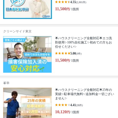
4.55
(2,001件)
11,500
円
/ 1箇所
クリーンサイド東京
🌟ハウスクリーニング全般対応🌟エコ洗
剤使用✨100%自社施工✨初めての方もお
任せください✨
5.00
(3件)
11,500
円
/ 1箇所
峯幸
🌟ハウスクリーニング全般対応🌟25年の
実績✨駐車場代無料✨追加料金一切ござい
ません✨
4.41
(28件)
10,120
円
/ 1箇所