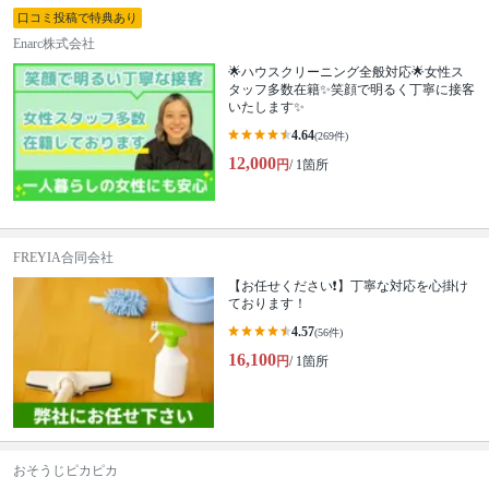
口コミ投稿で特典あり
Enarc株式会社
🌟ハウスクリーニング全般対応🌟女性ス
タッフ多数在籍✨笑顔で明るく丁寧に接客
いたします✨
4.64
(269件)
12,000
円
/ 1箇所
FREYIA合同会社
【お任せください❗️】丁寧な対応を心掛け
ております！
4.57
(56件)
16,100
円
/ 1箇所
おそうじピカピカ