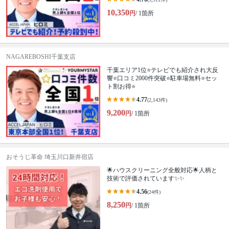
10,350
円
/ 1箇所
NAGAREBOSHI千葉支店
千葉エリア1位⭐テレビでも紹介され大反
響⭐️口コミ2000件突破⭐️駐車場無料⭐セッ
ト割お得⭐
4.77
(2,143件)
9,200
円
/ 1箇所
おそうじ革命 埼玉川口新井宿店
🌟ハウスクリーニング全般対応🌟人柄と
技術で評価されています✨✨
4.56
(24件)
8,250
円
/ 1箇所