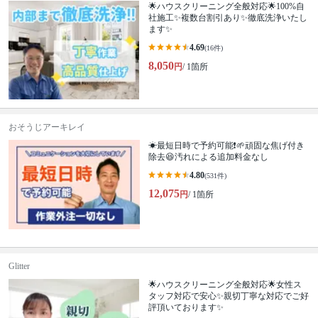
🌟ハウスクリーニング全般対応🌟100%自
社施工✨複数台割引あり✨徹底洗浄いたし
ます✨
4.69
(16件)
8,050
円
/ 1箇所
おそうじアーキレイ
☀最短日時で予約可能❗🌱頑固な焦げ付き
除去😆汚れによる追加料金なし
4.80
(531件)
12,075
円
/ 1箇所
Glitter
🌟ハウスクリーニング全般対応🌟女性ス
タッフ対応で安心✨親切丁寧な対応でご好
評頂いております✨