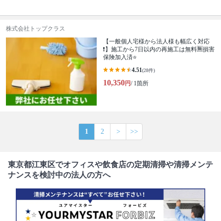
株式会社トップクラス
【一般個人宅様から法人様も幅広く対応
❗️】施工から7日以内の再施工は無料🈚️損害
保険加入済⭐️
4.51
(28件)
10,350
円
/ 1箇所
1
2
>
>>
東京都江東区でオフィスや飲食店の定期清掃や清掃メンテ
ナンスを検討中の法人の方へ