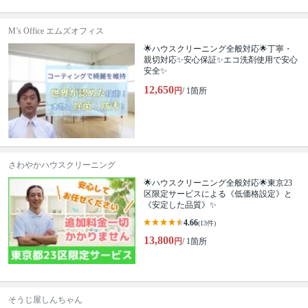
M’s Office エムズオフィス
🌟ハウスクリーニング全般対応🌟丁寧・
親切対応✨安心保証✨エコ洗剤使用で安心
安全✨
12,650
円
/ 1箇所
さわやかハウスクリーニング
🌟ハウスクリーニング全般対応🌟東京23
区限定サービスによる《低価格設定》と
《安定した品質》✨
4.66
(13件)
13,800
円
/ 1箇所
そうじ屋しんちゃん