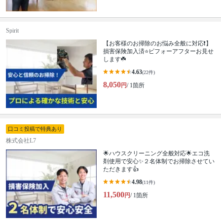
Spirit
【お客様のお掃除のお悩み全般に対応❗️】
損害保険加入済⭐️ビフォーアフターお見せ
します☘️
4.63
(22件)
8,050
円
/ 1箇所
口コミ投稿で特典あり
株式会社L7
🌟ハウスクリーニング全般対応🌟エコ洗
剤使用で安心✨２名体制でお掃除させてい
ただきます👍
4.98
(11件)
11,500
円
/ 1箇所