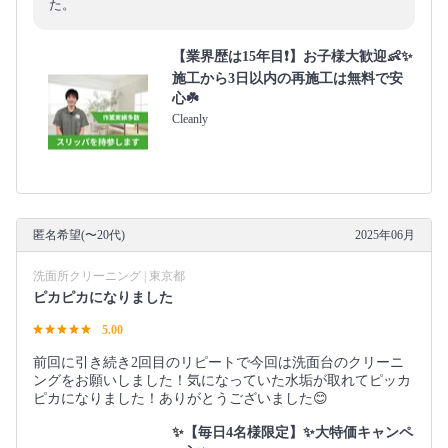
た。
【業界歴は15年目❗️】お子様大歓迎👶✨
施工から3日以内の再施工は無料で安
心☘️
Cleanly
匿名希望(〜20代)
2025年06月
洗面所クリーニング | 東京都
ピカピカになりました
5.00
前回に引き続き2回目のリピートで今回は洗面台のクリーニ
ングをお願いしました！気になっていた水垢が取れてピッカ
ピカになりました！ありがとうございました😊
✨【毎日4名様限定】✨大特価キャンペ