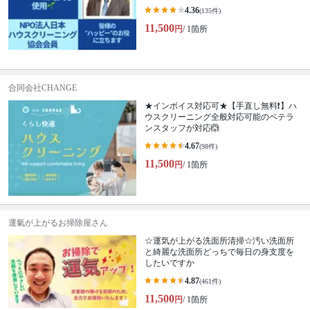
4.36
(135件)
11,500
円
/ 1箇所
合同会社CHANGE
★インボイス対応可★【手直し無料❗️】ハ
ウスクリーニング全般対応可能のベテラ
ンスタッフが対応🙆
4.67
(98件)
11,500
円
/ 1箇所
運氣が上がるお掃除屋さん
☆運気が上がる洗面所清掃☆汚い洗面所
と綺麗な洗面所どっちで毎日の身支度を
したいですか
4.87
(461件)
11,500
円
/ 1箇所