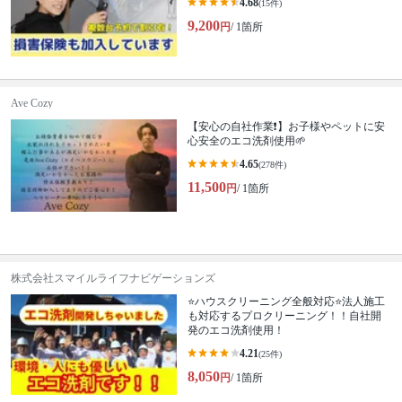
4.68
(15件)
9,200
円
/ 1箇所
Ave Cozy
【安心の自社作業❗️】お子様やペットに安
心安全のエコ洗剤使用🌱
4.65
(278件)
11,500
円
/ 1箇所
株式会社スマイルライフナビゲーションズ
⭐ハウスクリーニング全般対応⭐法人施工
も対応するプロクリーニング！！自社開
発のエコ洗剤使用！
4.21
(25件)
8,050
円
/ 1箇所