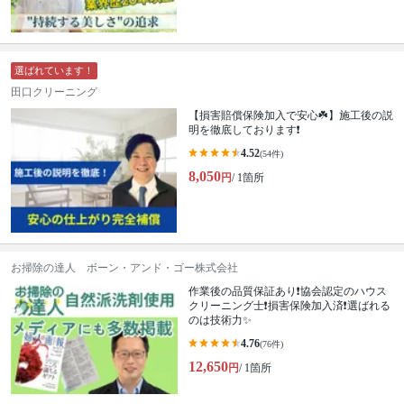
選ばれています！
田口クリーニング
【損害賠償保険加入で安心☘️】施工後の説
明を徹底しております❗️
4.52
(54件)
8,050
円
/ 1箇所
お掃除の達人 ボーン・アンド・ゴー株式会社
作業後の品質保証あり❗️協会認定のハウス
クリーニング士❗️損害保険加入済❗️選ばれる
のは技術力✨
4.76
(76件)
12,650
円
/ 1箇所