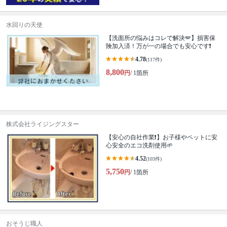
水回りの天使
【洗面所の悩みはコレで解決🪽】損害保
険加入済！万が一の場合でも安心です❗️
4.78
(117件)
8,800
円
/ 1箇所
株式会社ライジングスター
【安心の自社作業❗️】お子様やペットに安
心安全のエコ洗剤使用🌱
4.52
(103件)
5,750
円
/ 1箇所
おそうじ職人