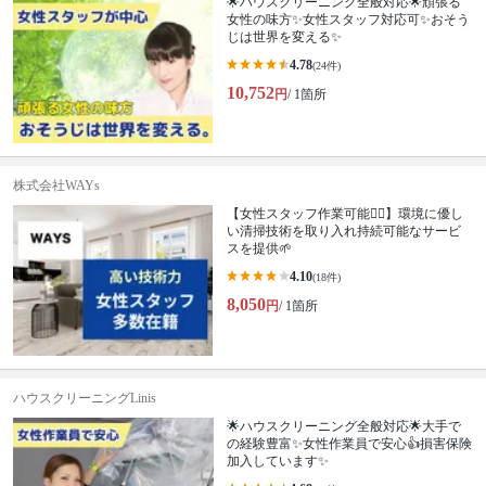
🌟ハウスクリーニング全般対応🌟頑張る
女性の味方✨女性スタッフ対応可✨おそう
じは世界を変える✨
4.78
(24件)
10,752
円
/ 1箇所
株式会社WAYs
【女性スタッフ作業可能🙆‍♀️】環境に優し
い清掃技術を取り入れ持続可能なサービ
スを提供🌱
4.10
(18件)
8,050
円
/ 1箇所
ハウスクリーニングLinis
🌟ハウスクリーニング全般対応🌟大手で
の経験豊富✨女性作業員で安心👍損害保険
加入しています✨