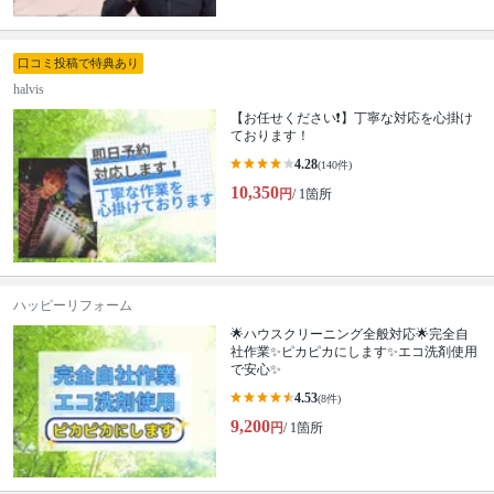
口コミ投稿で特典あり
halvis
【お任せください❗️】丁寧な対応を心掛け
ております！
4.28
(140件)
10,350
円
/ 1箇所
ハッピーリフォーム
🌟ハウスクリーニング全般対応🌟完全自
社作業✨️ピカピカにします✨️エコ洗剤使用
で安心✨
4.53
(8件)
9,200
円
/ 1箇所