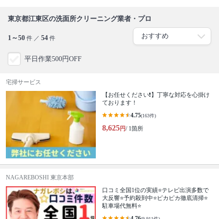
東京都江東区の洗面所クリーニング業者・プロ
1～50
54
件 ／
件
平日作業500円OFF
宅掃サービス
【お任せください❗️】丁寧な対応を心掛け
ております！
4.75
(163件)
8,625
円
/ 1箇所
NAGAREBOSHI 東京本部
口コミ全国1位の実績⭐テレビ出演多数で
大反響⭐予約殺到中⭐ピカピカ徹底清掃⭐
駐車場代無料⭐
4.76
(9,911件)