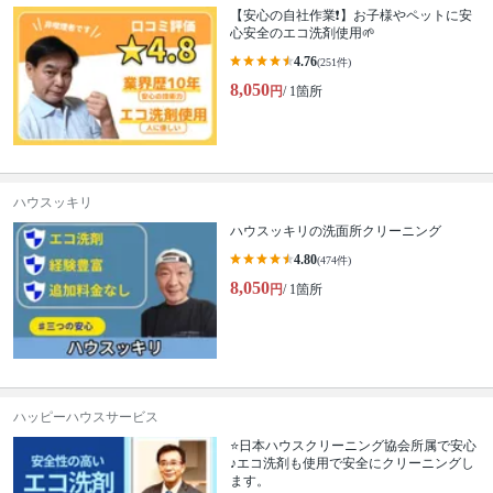
【安心の自社作業❗️】お子様やペットに安
心安全のエコ洗剤使用🌱
4.76
(251件)
8,050
円
/ 1箇所
ハウスッキリ
ハウスッキリの洗面所クリーニング
4.80
(474件)
8,050
円
/ 1箇所
ハッピーハウスサービス
⭐️日本ハウスクリーニング協会所属で安心
♪エコ洗剤も使用で安全にクリーニングし
ます。