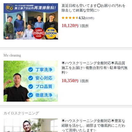
直近日程も空いてます⭕️お困りの汚れを
除去して綺麗な空間に✨
4.52
(619件)
10,120
円
/ 1箇所
My cleaning
🌟ハウスクリーニング全般対応🌟高品質
施工をお届け✨複数台割引有✨駐車場代無
料✨
10,350
円
/ 1箇所
カイロスクリーニング
🌟ハウスクリーニング全般対応🌟豊富な
経験を活かし、細部まで徹底的にこだわ
って清掃いたします✨