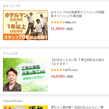
おそうじプロ
おそうじプロの洗面所クリーニング(洗面
所クリーニング) 東京都
4.61
(20件)
11,385
円
/ 1箇所
アームラボ
【お任せください❗️】丁寧な対応を心掛け
ております！
4.77
(146件)
14,950
円
/ 1箇所
CleaningMonkey
🌈口コミ高評価！当店の仕上がりにご期