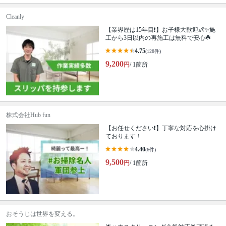
Cleanly
【業界歴は15年目❗️】お子様大歓迎👶✨施
工から3日以内の再施工は無料で安心☘️
4.75
(128件)
9,200
円
/ 1箇所
株式会社Hub fun
【お任せください❗️】丁寧な対応を心掛け
ております！
4.40
(6件)
9,500
円
/ 1箇所
おそうじは世界を変える。