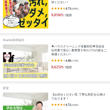
待ください！
4.73
(336件)
8,050
円
/ 1箇所
Heartful合同会社
🌟ハウスクリーニング全般対応🌟完全自
社作業で安心✨業界歴５年のプロの技をご
体感ください✨
4.48
(117件)
8,625
円
/ 1箇所
匠堂
【お任せください❗️】丁寧な対応を心掛け
ております！
4.72
(243件)