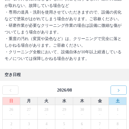
が取れない、故障している場合など
・専用の道具・洗剤を使用させていただきますので、設備の劣化
などで塗装がはがれてしまう場合があります。ご容赦ください。
・研磨作業が必要なクリーニング作業の場合は設備に微細な傷が
ついてしまう場合があります。
・重度の汚れ（変質や染色など）は、クリーニングで完全に落と
しかねる場合があります。ご容赦ください。
・クリーニング全般において、設備自体が10年以上経過している
モノについては保障しかねる場合があります。
空き日程
2026/08
日
月
火
水
木
金
土
26
27
28
29
30
31
1
-
-
-
-
-
-
-
2
3
4
5
6
7
8
-
-
-
-
-
-
-