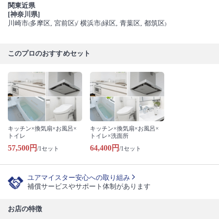
関東近県
[神奈川県]
川崎市
多摩区
, 宮前区
/ 横浜市
緑区
, 青葉区
, 都筑区
(
)
(
)
このプロのおすすめセット
キッチン×換気扇×お風呂×
キッチン×換気扇×お風呂×
トイレ
トイレ×洗面所
57,500円
64,400円
/1セット
/1セット
ユアマイスター安心への取り組み
補償サービスやサポート体制があります
お店の特徴