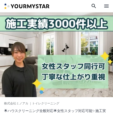
search
menu
株式会社ミノアカ
｜トイレクリーニング
🌟ハウスクリーニング全般対応🌟女性スタッフ対応可能✨施工実