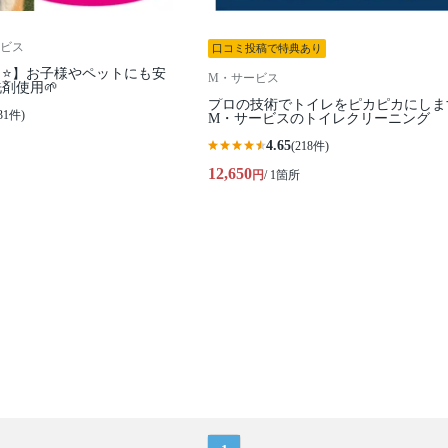
ビス
口コミ投稿で特典あり
⭐️】お子様やペットにも安
M・サービス
剤使用🌱
プロの技術でトイレをピカピカにしま
31件)
M・サービスのトイレクリーニング
4.65
(218件)
12,650
円
/ 1箇所