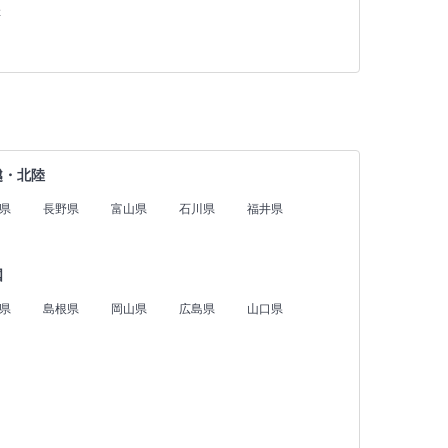
存
越・北陸
県
長野県
富山県
石川県
福井県
国
県
島根県
岡山県
広島県
山口県