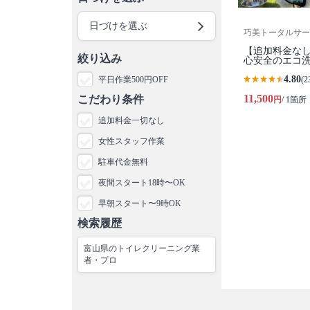
日づけを選ぶ
巧美トータルサー
【追加料金なし
絞り込み
心安全のエコ洗
4.80
平日作業500円OFF
(2
11,500
こだわり条件
円
/ 1箇所
追加料金一切なし
女性スタッフ作業
駐車代金無料
夜間スタート18時〜OK
早朝スタート〜9時OK
検索履歴
富山県のトイレクリーニング業
者・プロ