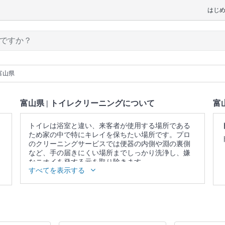
はじ
富山県
富山県 | トイレクリーニングについて
富
トイレは浴室と違い、来客者が使用する場所である
ため家の中で特にキレイを保ちたい場所です。プロ
のクリーニングサービスでは便器の内側や淵の裏側
など、手の届きにくい場所までしっかり洗浄し、嫌
なニオイを発する元を取り除きます。
すべてを表示する
▼表示価格に含まれるトイレクリーニングの作業範
囲
便器 / 便座 / ウォシュレットの分解洗浄（分解可能な
範囲） / 蛇口 / 照明 / 窓 / 扉 / 天井 / 壁面 / 床 / 作業場
所の簡易清掃