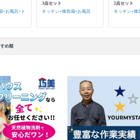
口コミ
もご参照ください。
3点セット
2点セット
※本ページでは一部プロモーションを含む場合があ
扇×お風呂×ト
キッチン×換気扇×お風呂
キッチン×換
ります。
すめ順