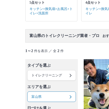
5点セット
4点セット
キッチン×換気扇×お風呂×ト
キッチン×換気
イレ×洗面所
イレ
富山県のトイレクリーニング業者・プロ
おす
1～2
2
件を表示 ／ 全
件
タイプを選ぶ
トイレクリーニング
エリアを選ぶ
富山県
日づけを選ぶ