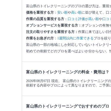
富山県のトイレクリーニングのプロの選び方は、重視
価格を重視する方
：
安い順
や
高い順
に並び替えて、口
作業の品質を重視する方
：
口コミ評価が高い順
や
口コ
オプションサービスを重視する方：
オプションの有無
注文の取りやすさを重視する方：
作業に来てほしい日
作業をお急ぎの方
：
1週間以内に作業できる
プロを絞り
富山県の一部の地域にしか対応していないトイレクリ
初めての依頼でどのプロを選べばよいか分からない、
富山県のトイレクリーニングの料金・費用は？
2026年08月07日 現在、 富山県のトイレクリーニン
依頼する内容やプロによって異なりますので、ご予算
富山県のトイレクリーニングでおすすめのプロ