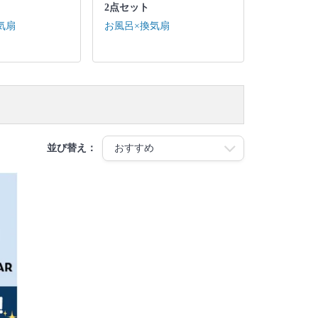
2点セット
気扇
お風呂×換気扇
並び替え：