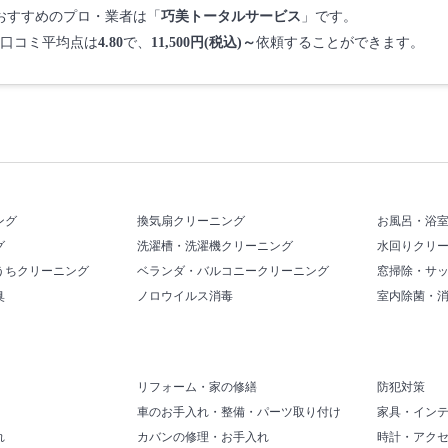
でおすすめのプロ・業者は「
巧美トータルサービス
」です。
口コミ平均点は
4.80
で、
11,500円(税込)～
依頼することができます。
ング
換気扇クリーニング
お風呂・浴
グ
洗濯槽・洗濯機クリーニング
水回りクリ
うちクリーニング
ベランダ・バルコニークリーニング
窓掃除・サ
臭
ノロウイルス消毒
室内除菌・
リフォーム・家の修繕
防犯対策
車のお手入れ・整備・パーツ取り付け
家具・イン
れ
カバンの修理・お手入れ
時計・アク