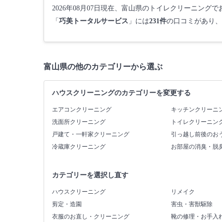
2026年08月07日現在、富山県のトイレクリーニング
「
巧美トータルサービス
」には
231件
の口コミがあり、
富山県の他のカテゴリーから選ぶ
ハウスクリーニングのカテゴリーを変更する
エアコンクリーニング
キッチンクリーニ
洗面所クリーニング
トイレクリーニン
戸建て・一軒家クリーニング
引っ越し前後のお
冷蔵庫クリーニング
お部屋の消臭・脱
カテゴリーを選択し直す
ハウスクリーニング
リメイク
剪定・造園
害虫・害獣駆除
衣服のお直し・クリーニング
靴の修理・お手入