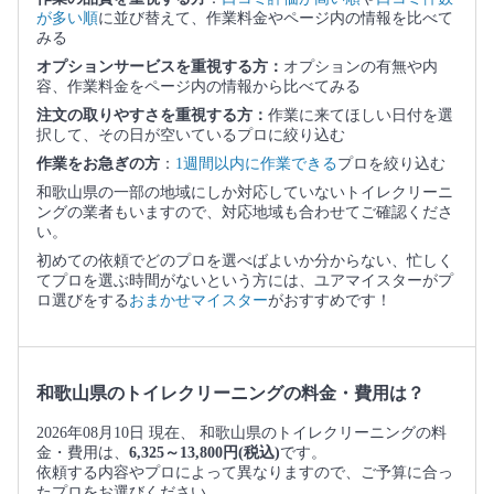
が多い順
に並び替えて、作業料金やページ内の情報を比べて
みる
オプションサービスを重視する方：
オプションの有無や内
容、作業料金をページ内の情報から比べてみる
注文の取りやすさを重視する方：
作業に来てほしい日付を選
択して、その日が空いているプロに絞り込む
作業をお急ぎの方
：
1週間以内に作業できる
プロを絞り込む
和歌山県の一部の地域にしか対応していないトイレクリーニ
ングの業者もいますので、対応地域も合わせてご確認くださ
い。
初めての依頼でどのプロを選べばよいか分からない、忙しく
てプロを選ぶ時間がないという方には、ユアマイスターがプ
ロ選びをする
おまかせマイスター
がおすすめです！
和歌山県のトイレクリーニングの料金・費用は？
2026年08月10日 現在、 和歌山県のトイレクリーニングの料
金・費用は、
6,325～13,800円(税込)
です。
依頼する内容やプロによって異なりますので、ご予算に合っ
たプロをお選びください。