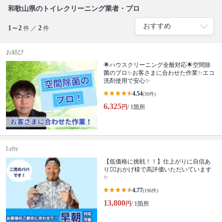
和歌山県のトイレクリーニング業者・プロ
1～2
2
件 ／
件
お結び
🌟ハウスクリーニング全般対応🌟空間除
菌のプロ✨お客さまに合わせた作業✨エコ
洗剤使用で安心✨
4.54
(30件)
6,325
円
/ 1箇所
Lefty
【低価格に挑戦！！】仕上がりに自信あ
り🙆‍♂️おかげ様で高評価いただいています
✨
4.77
(196件)
13,800
円
/ 1箇所