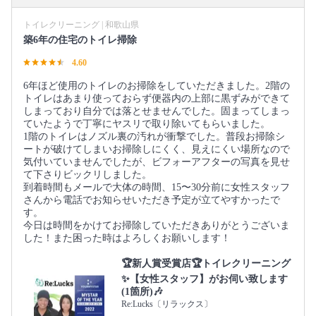
トイレクリーニング | 和歌山県
築6年の住宅のトイレ掃除
4.60
6年ほど使用のトイレのお掃除をしていただきました。2階の
トイレはあまり使っておらず便器内の上部に黒ずみができて
しまっており自分では落とせませんでした。固まってしまっ
ていたようで丁寧にヤスリで取り除いてもらいました。
1階のトイレはノズル裏の汚れが衝撃でした。普段お掃除シ
ートが破けてしまいお掃除しにくく、見えにくい場所なので
気付いていませんでしたが、ビフォーアフターの写真を見せ
て下さりビックリしました。
到着時間もメールで大体の時間、15〜30分前に女性スタッフ
さんから電話でお知らせいただき予定が立てやすかったで
す。
今日は時間をかけてお掃除していただきありがとうございま
した！また困った時はよろしくお願いします！
🏆️新人賞受賞店🏆️トイレクリーニング
✨【女性スタッフ】がお伺い致します
(1箇所)🎶
Re:Lucks〔リラックス〕