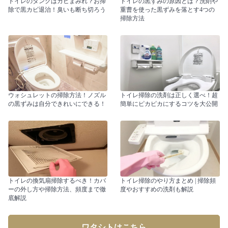
トイレのタンクはカビまみれ？お掃
トイレの黒ずみの原因とは？洗剤や
除で黒カビ退治！臭いも断ち切ろう
重曹を使った黒ずみを落とす4つの
掃除方法
ウォシュレットの掃除方法！ノズル
トイレ掃除の洗剤は正しく選べ！超
の黒ずみは自分できれいにできる！
簡単にピカピカにするコツを大公開
トイレの換気扇掃除するべき！カバ
トイレ掃除のやり方まとめ | 掃除頻
ーの外し方や掃除方法、頻度まで徹
度やおすすめの洗剤も解説
底解説
ワタシトはこちら