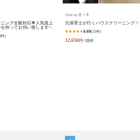
clean up 佐々木
ーニング全般対応🌟人気急上
元保育士が行くハウスクリーニング！
心を持ってお伺い致します✨
4.69
(15件)
4件)
12,650
円
/ 1箇所