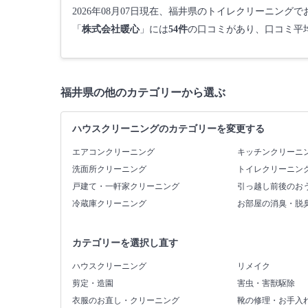
2026年08月07日現在、福井県のトイレクリーニング
「
株式会社暖心
」には
54件
の口コミがあり、口コミ平
福井県の他のカテゴリーから選ぶ
ハウスクリーニングのカテゴリーを変更する
エアコンクリーニング
キッチンクリーニ
洗面所クリーニング
トイレクリーニン
戸建て・一軒家クリーニング
引っ越し前後のお
冷蔵庫クリーニング
お部屋の消臭・脱
カテゴリーを選択し直す
ハウスクリーニング
リメイク
剪定・造園
害虫・害獣駆除
衣服のお直し・クリーニング
靴の修理・お手入