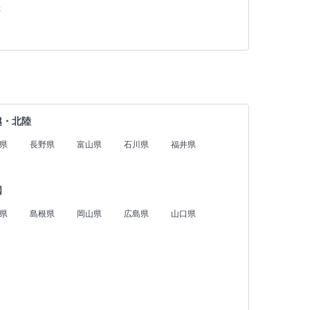
存
越・北陸
県
長野県
富山県
石川県
福井県
国
県
島根県
岡山県
広島県
山口県