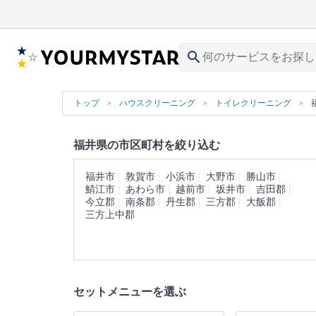
search
トップ
ハウスクリーニング
トイレクリーニング
福井県の市区町村を絞り込む
福井市
敦賀市
小浜市
大野市
勝山市
鯖江市
あわら市
越前市
坂井市
吉田郡
今立郡
南条郡
丹生郡
三方郡
大飯郡
三方上中郡
セットメニューを選ぶ