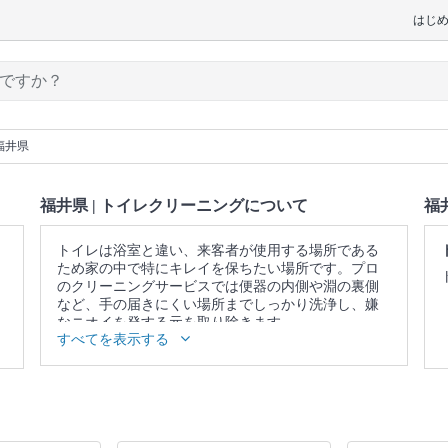
はじ
福井県
福井県 | トイレクリーニングについて
福
トイレは浴室と違い、来客者が使用する場所である
ため家の中で特にキレイを保ちたい場所です。プロ
のクリーニングサービスでは便器の内側や淵の裏側
など、手の届きにくい場所までしっかり洗浄し、嫌
なニオイを発する元を取り除きます。
すべてを表示する
▼表示価格に含まれるトイレクリーニングの作業範
囲
便器 / 便座 / ウォシュレットの分解洗浄（分解可能な
範囲） / 蛇口 / 照明 / 窓 / 扉 / 天井 / 壁面 / 床 / 作業場
所の簡易清掃