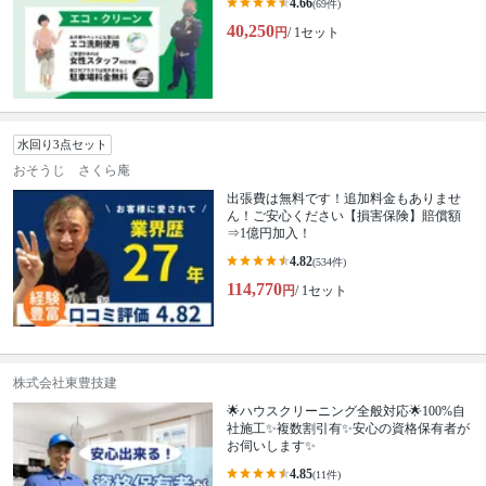
4.66
(69件)
40,250
円
/ 1セット
水回り3点セット
おそうじ さくら庵
出張費は無料です！追加料金もありませ
ん！ご安心ください【損害保険】賠償額
⇒1億円加入！
4.82
(534件)
114,770
円
/ 1セット
株式会社東豊技建
🌟ハウスクリーニング全般対応🌟100%自
社施工✨複数割引有✨安心の資格保有者が
お伺いします✨
4.85
(11件)