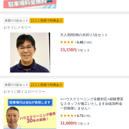
水回り3点セット
口コミ投稿で特典あり
おそうじメモリー
大人気❗️恒例の水回り3点セット
4.48
(373件)
33,350
円
/ 1セット
水回り3点セット
口コミ投稿で特典あり
おそうじ館イエローツリー
⭐ハウスクリーニング全般対応⭐経験豊富
なスタッフが施工いたします👍追加料金
一切御座いません✨
4.73
(27件)
31,000
円
/ 1セット