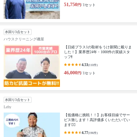
51,750
円
/ 1セット
水回り3点セット
ハウスクリーニング磯屋
【日経プラス1の取材をうけ新聞に載りま
した！】業界歴24年・1000件の実績スタ
ッフ❗️
4.53
(110件)
46,000
円
/ 1セット
水回り3点セット
Lefty
【低価格に挑戦！！】お客様目線でサー
ビス致します！高評価多くいただいてい
ます🙆‍♂️
4.77
(196件)