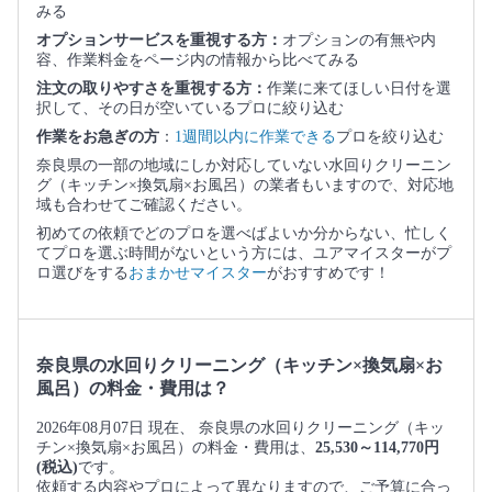
みる
オプションサービスを重視する方：
オプションの有無や内
容、作業料金をページ内の情報から比べてみる
注文の取りやすさを重視する方：
作業に来てほしい日付を選
択して、その日が空いているプロに絞り込む
作業をお急ぎの方
：
1週間以内に作業できる
プロを絞り込む
奈良県の一部の地域にしか対応していない水回りクリーニン
グ（キッチン×換気扇×お風呂）の業者もいますので、対応地
域も合わせてご確認ください。
初めての依頼でどのプロを選べばよいか分からない、忙しく
てプロを選ぶ時間がないという方には、ユアマイスターがプ
ロ選びをする
おまかせマイスター
がおすすめです！
奈良県の水回りクリーニング（キッチン×換気扇×お
風呂）の料金・費用は？
2026年08月07日 現在、 奈良県の水回りクリーニング（キッ
チン×換気扇×お風呂）の料金・費用は、
25,530～114,770円
(税込)
です。
依頼する内容やプロによって異なりますので、ご予算に合っ