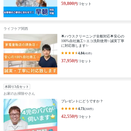
59,800
円
/ 1セット
ライフケア関西
🌟ハウスクリーニング全般対応🌟安心の
100%自社施工✨エコ洗剤使用✨誠実丁寧
に対応致します✨
4.84
(45件)
37,950
円
/ 1セット
水回り3点セット
お家のお掃除やさん
プレゼントにどうですか？
4.73
(268件)
42,550
円
/ 1セット