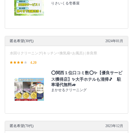
りさいくる壱番屋
匿名希望(30代)
2024年01月
水回りクリーニング(キッチン×換気扇×お風呂) | 奈良県
4.20
⭕関西１位口コミ数⭕✨【優良サービ
ス獲得店】✨大手ホテルも清掃🎵 駐
車場代無料🚙
まかせるクリーニング
匿名希望(70代)
2023年12月