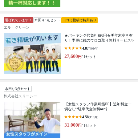
選ばれています！
水回り3点セット
口コミ投稿で特典あり
エル・クリーン
🔥パーキング代負担費0円🔥🌟年末空き有
り！🌟更に鏡のウロコ取り無料サービス✨
4.87
(408件)
27,600
円
/ 1セット
水回り3点セット
株式会社スリーシー
【女性スタッフ作業可能🙆‍♀️】追加料金一
切なし❗️❗️駐車代金無料🚐💨
4.58
(119件)
31,000
円
/ 1セット