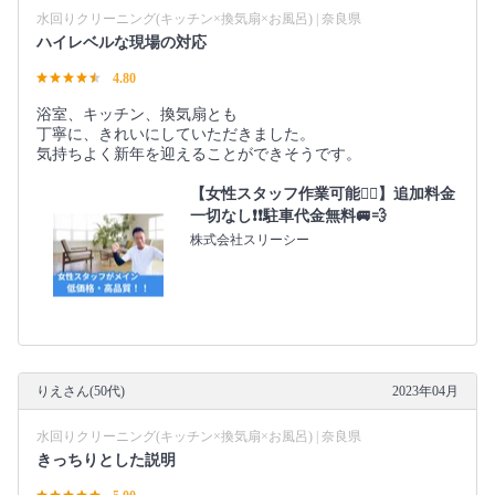
水回りクリーニング(キッチン×換気扇×お風呂) | 奈良県
ハイレベルな現場の対応
4.80
浴室、キッチン、換気扇とも
丁寧に、きれいにしていただきました。
気持ちよく新年を迎えることができそうです。
【女性スタッフ作業可能🙆‍♀️】追加料金
一切なし❗️❗️駐車代金無料🚐💨
株式会社スリーシー
りえさん(50代)
2023年04月
水回りクリーニング(キッチン×換気扇×お風呂) | 奈良県
きっちりとした説明