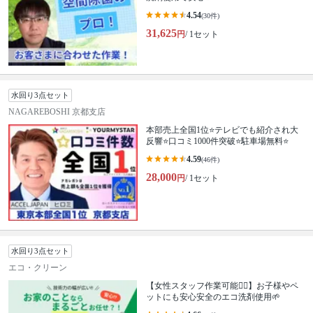
4.54
(30件)
31,625
円
/ 1セット
水回り3点セット
NAGAREBOSHI 京都支店
本部売上全国1位⭐テレビでも紹介され大
反響⭐️口コミ1000件突破⭐️駐車場無料⭐
4.59
(46件)
28,000
円
/ 1セット
水回り3点セット
エコ・クリーン
【女性スタッフ作業可能🙆‍♀️】お子様やペ
ットにも安心安全のエコ洗剤使用🌱