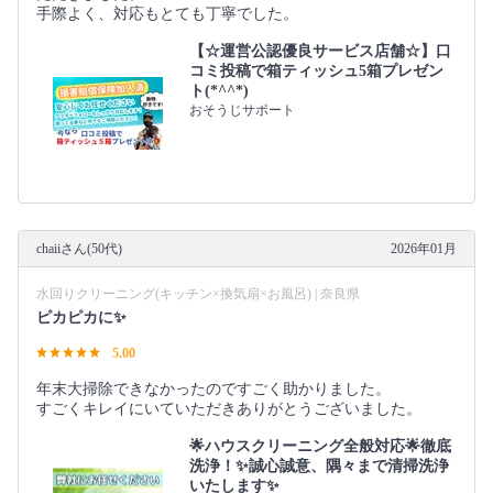
手際よく、対応もとても丁寧でした。
【☆運営公認優良サービス店舗☆】口
コミ投稿で箱ティッシュ5箱プレゼン
ト(*^^*)
おそうじサポート
chaiiさん(50代)
2026年01月
水回りクリーニング(キッチン×換気扇×お風呂) | 奈良県
ピカピカに✨
5.00
年末大掃除できなかったのですごく助かりました。
すごくキレイにいていただきありがとうございました。
🌟ハウスクリーニング全般対応🌟徹底
洗浄！✨誠心誠意、隅々まで清掃洗浄
いたします✨