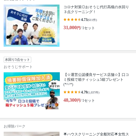
コロナ対策◎おそうじ代行高槻の水回り
３点クリーニング！
4.73
(611件)
31,000
円
/ 1セット
水回り3点セット
おそうじサポート
【☆運営公認優良サービス店舗☆】口コ
ミ投稿で箱ティッシュ5箱プレゼント
(*^^*)
4.79
(1,037件)
48,300
円
/ 1セット
お掃除パーク
🌟ハウスクリーニング全般対応🌟女性ス