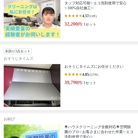
タッフ対応可能✨エコ洗剤使用で安心
✨100%自社施工✨
4.57
(13件)
32,200
円
/ 1セット
水回り3点セット
おそうじタイムズ
おそうじタイムズにお任せください
4.85
(227件)
39,790
円
/ 1セット
お結び
🌟ハウスクリーニング全般対応🌟空間除
菌のプロ✨お客さまに合わせた作業✨エコ
洗剤使用で安心✨