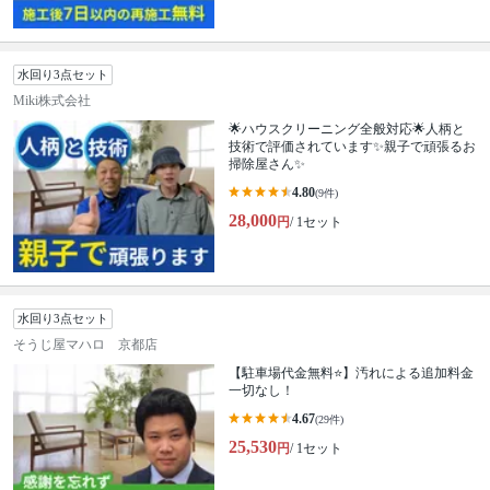
水回り3点セット
Miki株式会社
🌟ハウスクリーニング全般対応🌟人柄と
技術で評価されています✨親子で頑張るお
掃除屋さん✨
4.80
(9件)
28,000
円
/ 1セット
水回り3点セット
そうじ屋マハロ 京都店
【駐車場代金無料⭐️】汚れによる追加料金
一切なし！
4.67
(29件)
25,530
円
/ 1セット