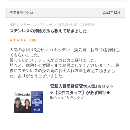
匿名希望(40代)
2022年12月
水回りクリーニング(キッチン×換気扇×お風呂) | 奈良県
ステンレスの掃除方法も教えて頂きました
4.80
人気の水回り3点セット(キッチン、換気扇、お風呂)を掃除し
てもらいました。
曇っていたステンレスがピカピカに蘇りました。
黙々と、休憩もせず隅々まで綺麗にしてくださいました。最
後にステンレスの換気扇のお手入れ方法を教えて頂きまし
た。ありがとうございました。
🏆️新人賞受賞店🏆️大人気3点セット
✨【女性スタッフ】が必ず同行🍀
Re:Lucks〔リラックス〕