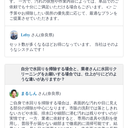
す。 一方で、汚れの状態や作業内容によっては、単品でのご
依頼でも十分にご満足いただける場合もございます。 👉 ご
予算やお掃除したい箇所の優先度に応じて、最適なプランを
ご提案させていただきます。
Lefty
さん(奈良県)
セット数が多くなるほどお得になっています。 当社はそのよ
うなシステムです！
自分で水回りを掃除する場合と、業者さんに水回りク
リーニングをお願いする場合では、仕上がりにどのよ
うな違いがありますか？
まるしん
さん(奈良県)
ご自身で水回りを掃除する場合は、表面的な汚れや目に見え
る部分の掃除が中心になります。市販の洗剤では落としきれ
ないカビや水垢、排水口や細部に潜む汚れは残りやすいのが
実情です。一方、業者に依頼すると、専用の道具や洗剤を使
用し、普段手が届かない細部まで徹底的に清掃可能です。結