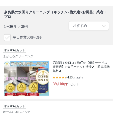
奈良県の水回りクリーニング（キッチン×換気扇×お風呂）業者・
プロ
1～20
20
件 ／
件
平日作業500円OFF
水回り3点セット
まかせるクリーニング
⭕関西１位口コミ数⭕✨【優良サービス
獲得店】✨大手ホテルも清掃🎵 駐車場代
無料🚙
4.83
(3,142件)
39,100
円
/ 1セット
水回り3点セット
株式会社キレイシア