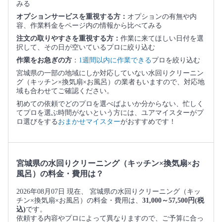
みる
オプションサービスを重視する方：
オプションの有無や内
容、作業料金をページ内の情報から比べてみる
注文の取りやすさを重視する方：
作業に来てほしい日付を選
択して、その日が空いているプロに絞り込む
作業をお急ぎの方
：
1週間以内に作業できる
プロを絞り込む
宮城県の一部の地域にしか対応していない水回りクリーニン
グ（キッチン×換気扇×お風呂）の業者もいますので、対応地
域も合わせてご確認ください。
初めての依頼でどのプロを選べばよいか分からない、忙しく
てプロを選ぶ時間がないという方には、ユアマイスターがプ
ロ選びをする
おまかせマイスター
がおすすめです！
宮城県の水回りクリーニング（キッチン×換気扇×お
風呂）の料金・費用は？
2026年08月07日 現在、 宮城県の水回りクリーニング（キッ
チン×換気扇×お風呂）の料金・費用は、
31,000～57,500円(税
込)
です。
依頼する内容やプロによって異なりますので、ご予算に合っ