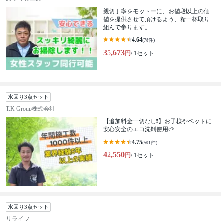
親切丁寧をモットーに、お値段以上の価
値を提供させて頂けるよう、精一杯取り
組んで参ります。
4.64
(78件)
35,673
円
/ 1セット
水回り3点セット
T.K Group株式会社
【追加料金一切なし❗️】お子様やペットに
安心安全のエコ洗剤使用🌱
4.75
(501件)
42,550
円
/ 1セット
水回り3点セット
リライフ