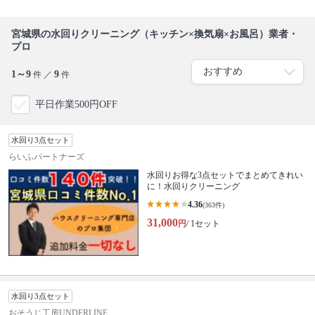
宮城県の水回りクリーニング（キッチン×換気扇×お風呂）業者・
プロ
1～9
9
件 ／
件
平日作業500円OFF
水回り3点セット
らいふパートナーズ
水回りお得な3点セットでまとめてきれい
に！水回りクリーニング
4.36
(363件)
31,000
円
/ 1セット
水回り3点セット
おそうじ工房UNDERLINE