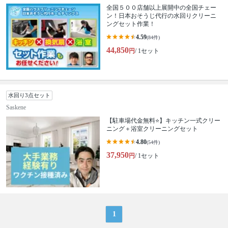
全国５００店舗以上展開中の全国チェー
ン！日本おそうじ代行の水回りクリーニ
ングセット作業！
4.59
(84件)
44,850
円
/ 1セット
水回り3点セット
Saskene
【駐車場代金無料⭐️】キッチン一式クリー
ニング＋浴室クリーニングセット
4.80
(54件)
37,950
円
/ 1セット
1