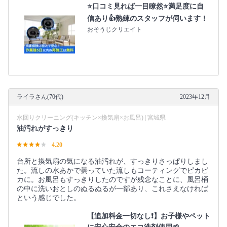
⭐口コミ見れば一目瞭然⭐満足度に自
信あり👍熟練のスタッフが伺います！
おそうじクリエイト
ライラさん(70代)
2023年12月
水回りクリーニング(キッチン×換気扇×お風呂) | 宮城県
油汚れがすっきり
4.20
台所と換気扇の気になる油汚れが、すっきりさっぱりしまし
た。流しの水あかで曇っていた流しもコーティングでピカピ
カに。お風呂もすっきりしたのですが残念なことに、風呂桶
の中に洗いおとしのぬるぬるが一部あり、これさえなければ
という感じでした。
【追加料金一切なし❗️】お子様やペット