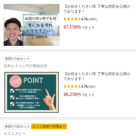
【お任せください❗️】丁寧な対応を心掛け
ております！
4.76
(188件)
47,150
円
/ 1セット
水回り3点セット
日本おそうじ代行南仙台店
【お任せください❗️】丁寧な対応を心掛け
ております！
4.76
(56件)
40,250
円
/ 1セット
水回り3点セット
口コミ投稿で特典あり
エスエヌビー