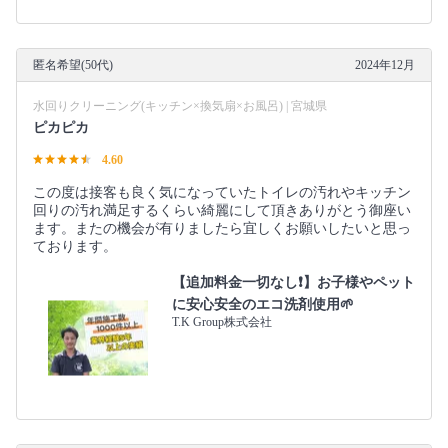
匿名希望(50代)
2024年12月
水回りクリーニング(キッチン×換気扇×お風呂) | 宮城県
ピカピカ
4.60
この度は接客も良く気になっていたトイレの汚れやキッチン
回りの汚れ満足するくらい綺麗にして頂きありがとう御座い
ます。またの機会が有りましたら宜しくお願いしたいと思っ
ております。
【追加料金一切なし❗️】お子様やペット
に安心安全のエコ洗剤使用🌱
T.K Group株式会社