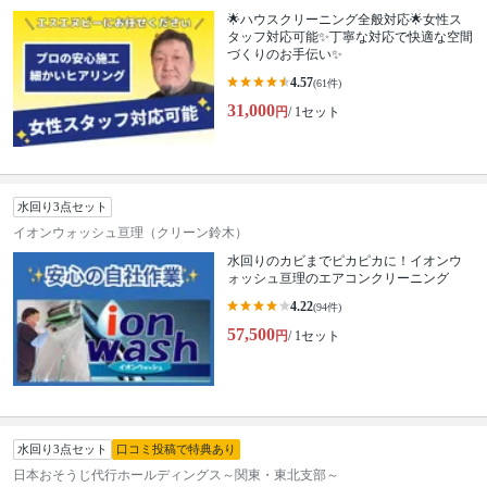
🌟ハウスクリーニング全般対応🌟女性ス
タッフ対応可能✨丁寧な対応で快適な空間
づくりのお手伝い✨
4.57
(61件)
31,000
円
/ 1セット
水回り3点セット
イオンウォッシュ亘理（クリーン鈴木）
水回りのカビまでピカピカに！イオンウ
ォッシュ亘理のエアコンクリーニング
4.22
(94件)
57,500
円
/ 1セット
水回り3点セット
口コミ投稿で特典あり
日本おそうじ代行ホールディングス～関東・東北支部～