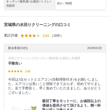
キッチン×換気扇×お風呂×トイレ×
約5～7時間
洗面所
宮城県の水回りクリーニングの口コミ
累計評価
4.04
（28件）
匿名希望(50代)
2026年03月
水回りクリーニング(キッチン×換気扇×お風呂) | 宮城県
手際良い
5.00
今回は3点セットとエアコン(自動掃除付き)をお願いしまし
た。エアコンは長いこと掃除できておらず、初めてやりまし
た。全て手際良く、早く進めていただきました。ありがとう
ございました。
親切丁寧をモットーに、お値段以上の
価値を提供させて頂けるよう、精一杯
取り組んで参ります。