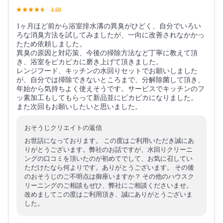
4.60
1ヶ月ほど前から浴室排水溝の異臭がひどく、自分でいろい
ろな消臭方法を試してみましたが、一向に改善されなかかっ
たため依頼しました。
異臭の原因と対応策、今後の掃除方法など丁寧に教えて頂
き、浴室をピカピカに磨き上げて頂きました。
レンジフード、キッチンの水回りセットでお願いしました
が、自分では掃除できないところまで、分解除菌して頂き、
年始から気持ちよく使えそうです。サービスでキッチンのフ
ッ素加工もしてもらって新品並にピカピカになりました。
また次回もお願いしたいと思いました。
おそうじクリエイトの返信
お世話になっております。 この度はご利用いただき誠にあ
りがとうございます。弊社のお話ですが、水回りクリーニ
ングの口コミを頂いたのが初めてでして、お気に召してい
ただけたなら何よりです。ありがとうございます。 その後
のおそうじのご不明点は御座いますか？ その他のハウスク
リーニングのご相談もぜひ、弊社にご相談くださいませ。
改めましてこの度はご利用頂き、誠にありがとうございま
した。