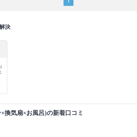
1
解決
、
お
よ
×換気扇×お風呂)の新着口コミ