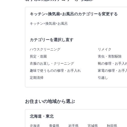
キッチン×換気扇×お風呂のカテゴリーを変更する
キッチン×換気扇×お風呂
カテゴリーを選択し直す
ハウスクリーニング
リメイク
剪定・造園
害虫・害獣駆除
衣服のお直し・クリーニング
靴の修理・お手入
趣味で使うものの修理・お手入れ
家電の修理・お手
定期清掃
引越し
お住まいの地域から選ぶ
北海道・東北
北海道
青森県
岩手県
宮城県
秋田県