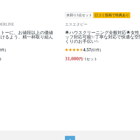
水回り3点セット
口コミ投稿で特典あり
RLINE
エスエヌビー
ットーに、お値段以上の価値
🌟ハウスクリーニング全般対応🌟女
頂けるよう、精一杯取り組ん
ッフ対応可能✨丁寧な対応で快適な空
くりのお手伝い✨
4.57
8件)
(61件)
31,000
ト
円
/ 1セット