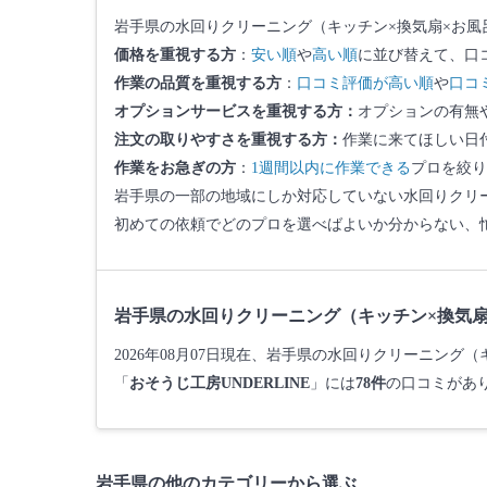
岩手県の水回りクリーニング（キッチン×換気扇×お風
価格を重視する方
：
安い順
や
高い順
に並び替えて、口
作業の品質を重視する方
：
口コミ評価が高い順
や
口コ
オプションサービスを重視する方：
オプションの有無
注文の取りやすさを重視する方：
作業に来てほしい日
作業をお急ぎの方
：
1週間以内に作業できる
プロを絞り
岩手県の一部の地域にしか対応していない水回りクリー
初めての依頼でどのプロを選べばよいか分からない、
岩手県の水回りクリーニング（キッチン×換気扇
2026年08月07日現在、岩手県の水回りクリーニン
「
おそうじ工房UNDERLINE
」には
78件
の口コミがあ
岩手県の他のカテゴリーから選ぶ