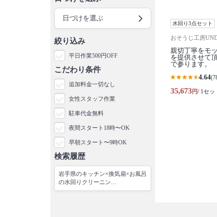
日づけを選ぶ
水回り3点セット
おそうじ工房UNDE
絞り込み
親切丁寧をモ
平日作業500円OFF
を提供させて
で参ります。
こだわり条件
4.64
(7
追加料金一切なし
35,673
円
/ 1セッ
女性スタッフ作業
駐車代金無料
夜間スタート18時〜OK
早朝スタート〜9時OK
検索履歴
岩手県のキッチン×換気扇×お風呂
の水回りクリーニン…