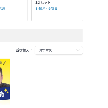
2点セット
気扇
お風呂×換気扇
並び替え：