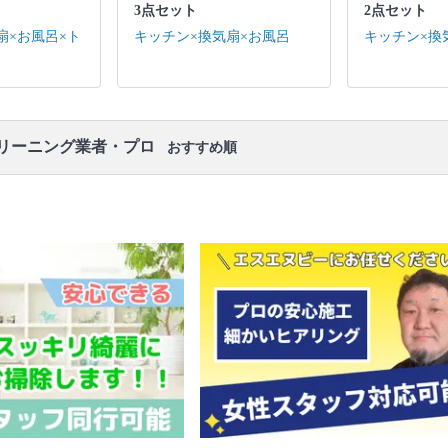
3点セット
2点セット
キッチン / 換気扇 ※それぞれの「共通の作業範囲」
になります。
扇×お風呂×ト
キッチン×換気扇×お風呂
キッチン×換
リーニング業者・プロ
おすすめ順