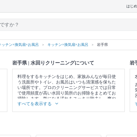
はじ
キッチン×換気扇×お風呂
キッチン×換気扇×お風呂
岩手県
岩手県 | 水回りクリーニングについて
岩
料理をするキッチンをはじめ、家族みんなが毎日使
う洗面所やトイレ、お風呂はいつも清潔感を保ちた
い場所です。プロのクリーニングサービスでは日常
で使用頻度が高い水回り箇所のお掃除をまとめてお
掃除します。気になる汚れをスッキリ除去し、爽や
すべてを表示する
かな空間を取り戻しませんか。
▼表示価格に含まれる水回りクリーニングの作業範
囲
5点セット：キッチン / 換気扇 / お風呂 / トイレ / 洗
面所 4点セット：キッチン / 換気扇 / お風呂 / トイレ
3点セット：キッチン / 換気扇 / お風呂 2点セット：