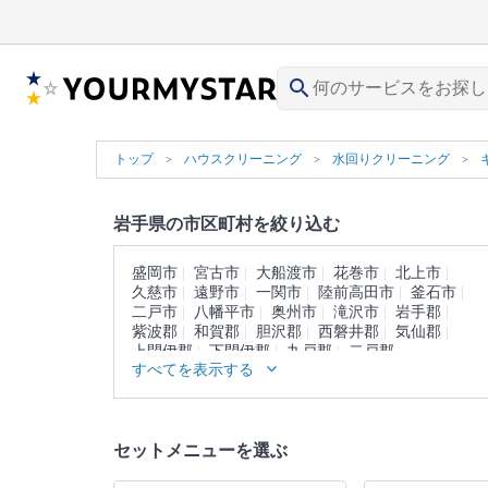
search
トップ
ハウスクリーニング
水回りクリーニング
岩手県の市区町村を絞り込む
盛岡市
宮古市
大船渡市
花巻市
北上市
久慈市
遠野市
一関市
陸前高田市
釜石市
二戸市
八幡平市
奥州市
滝沢市
岩手郡
紫波郡
和賀郡
胆沢郡
西磐井郡
気仙郡
上閉伊郡
下閉伊郡
九戸郡
二戸郡
すべてを表示する
セットメニューを選ぶ