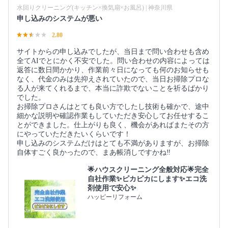
水回りクリーニング(キッチン×換気扇×お風呂) | 神奈川県
申し込みのシステムが悪い
2.80
サイトからの申し込みでしたが、当日まで問い合わせも含め
全てAIでとにかく不安でした。問い合わせの内容によっては
返答に数日間かかり、作業前々日になっても何のお知らせも
なく、代金のみは先抑えされていたので、当日お掃除プロな
る人が来てくれるまで、本当に詐欺でないことを祈るばかり
でした。
お掃除プロさんはとても良い方でしたし技術も確かで、途中
細かな説明や確認作業もしていただき安心してお任せするこ
とができました。仕上がりも良く、機会があればまたその方
にやっていただきたいくらいです！
申し込みのシステムだけはとても不満がありますが、お掃除
自体すごく良かったので、まあ帳消しですかね‼︎
🌟ハウスクリーニング全般対応🌟完全
自社作業✨️ピカピカにします✨️エコ洗
剤使用で安心✨
ハッピーリフォーム