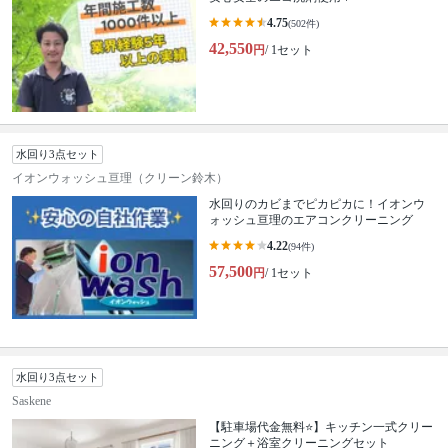
4.75
(502件)
42,550
円
/ 1セット
水回り3点セット
イオンウォッシュ亘理（クリーン鈴木）
水回りのカビまでピカピカに！イオンウ
ォッシュ亘理のエアコンクリーニング
4.22
(94件)
57,500
円
/ 1セット
水回り3点セット
Saskene
【駐車場代金無料⭐️】キッチン一式クリー
ニング＋浴室クリーニングセット