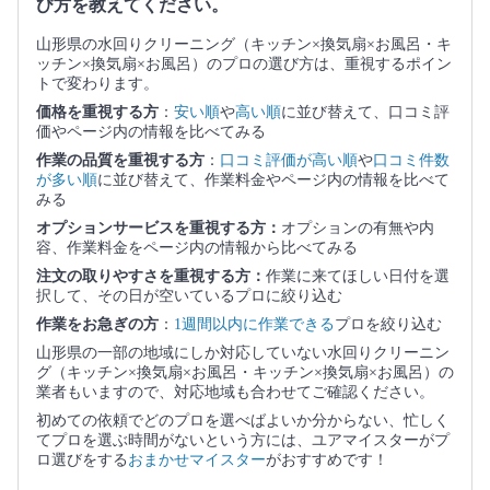
び方を教えてください。
山形県の水回りクリーニング（キッチン×換気扇×お風呂・キ
ッチン×換気扇×お風呂）のプロの選び方は、重視するポイン
トで変わります。
価格を重視する方
：
安い順
や
高い順
に並び替えて、口コミ評
価やページ内の情報を比べてみる
作業の品質を重視する方
：
口コミ評価が高い順
や
口コミ件数
が多い順
に並び替えて、作業料金やページ内の情報を比べて
みる
オプションサービスを重視する方：
オプションの有無や内
容、作業料金をページ内の情報から比べてみる
注文の取りやすさを重視する方：
作業に来てほしい日付を選
択して、その日が空いているプロに絞り込む
作業をお急ぎの方
：
1週間以内に作業できる
プロを絞り込む
山形県の一部の地域にしか対応していない水回りクリーニン
グ（キッチン×換気扇×お風呂・キッチン×換気扇×お風呂）の
業者もいますので、対応地域も合わせてご確認ください。
初めての依頼でどのプロを選べばよいか分からない、忙しく
てプロを選ぶ時間がないという方には、ユアマイスターがプ
ロ選びをする
おまかせマイスター
がおすすめです！