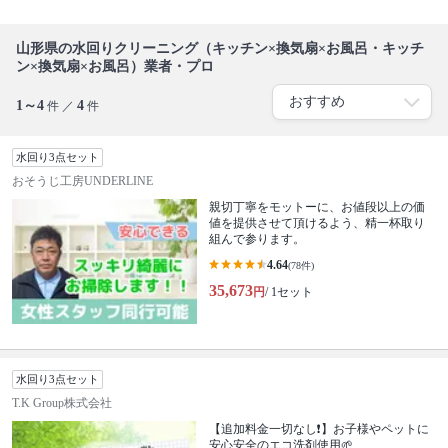
山形県の水回りクリーニング（キッチン×換気扇×お風呂・キッチ
ン×換気扇×お風呂）業者・プロ
1～4
4
件 ／
件
水回り3点セット
おそうじ工房UNDERLINE
親切丁寧をモットーに、お値段以上の価
値を提供させて頂けるよう、精一杯取り
組んで参ります。
4.64
(78件)
35,673
円
/ 1セット
水回り3点セット
T.K Group株式会社
【追加料金一切なし❗️】お子様やペットに
安心安全のエコ洗剤使用🌱