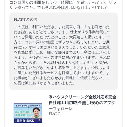
コンロ周りの側面をもう少し綺麗にして欲しかったが、ザラ
ザラ残ってた。でもそれ以外はきれいな仕上がりでした
FLAT-Tの返信
この度はご利用いただき、また貴重な口コミをお寄せいた
だき誠にありがとうございます。 仕上がりや作業時間につ
いてご満足いただけたとのこと、大変嬉しく思います。 一
方で、コンロ周りの側面にザラつきが残ってしまい、ご期
待に沿えず申し訳ございませんでした。いただいたご意見
を真摯に受け止め、細かな部分までより丁寧に仕上げられ
るよう、今後のサービス改善に努めてまいります。 それに
もかかわらず、「それ以外はきれいな仕上がり」と温かい
お言葉をいただき、心より感謝申し上げます。今後もより
ご満足いただけるサービスを目指してまいりますので、ま
た機会がございましたらぜひお気軽にご依頼ください。 こ
の度は誠にありがとうございました。
🌟ハウスクリーニング全般対応🌟完全
自社施工❗️追加料金無し❗️安心のアフタ
ーフォロー✨
FLAT-T