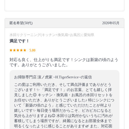
匿名希望(50代)
2026年05月
水回りクリーニング(キッチン×換気扇×お風呂) | 愛知県
満足です！
5.00
対応も良く、仕上がりも満足です！シンクは新築の頃のよう
です。ありがとうございました。
お掃除専門店 濵ノ虎家 ~H.TigerService~の返信
この度はご利用いただき、そして満点評価までありがとう
ございます！✨ 「満足です！」のお言葉、とても嬉しく拝
見しました😊 キッチン・換気扇・お風呂の水回りセットを
お任せいただき、ありがとうございました♪ 特にシンクにつ
いて「新築の頃のよう」と感じていただけたことが何より
嬉しいです✨ 毎日使う場所だからこそ、ピカピカになると
気分も上がりますよね😊 水回りは気付かないうちに汚れが
蓄積してしまう場所ですが、綺麗になるとお部屋全体まで
明るくなったように感じることがあります🌿 また、対応面