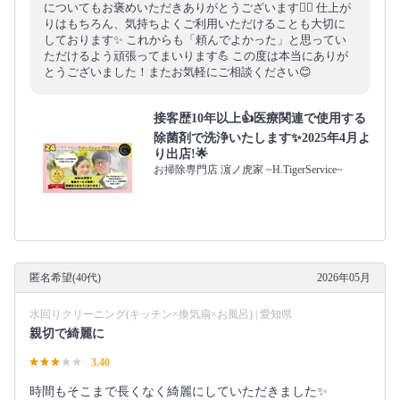
についてもお褒めいただきありがとうございます🙇‍♂️ 仕上が
りはもちろん、気持ちよくご利用いただけることも大切に
しております✨ これからも「頼んでよかった」と思ってい
ただけるよう頑張ってまいります💪 この度は本当にありが
とうございました！またお気軽にご相談ください😊
接客歴10年以上👍医療関連で使用する
除菌剤で洗浄いたします✨2025年4月よ
り出店!🌟
お掃除専門店 濵ノ虎家 ~H.TigerService~
匿名希望(40代)
2026年05月
水回りクリーニング(キッチン×換気扇×お風呂) | 愛知県
親切で綺麗に
3.40
時間もそこまで長くなく綺麗にしていただきました✨