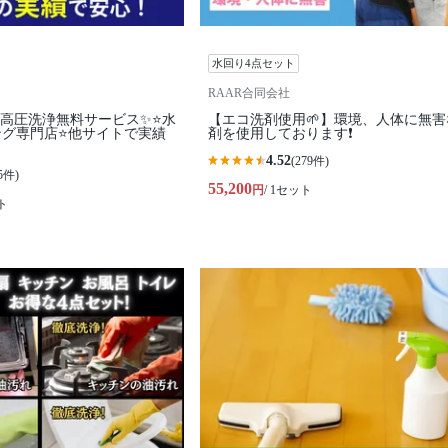
水回り4点セット
RAAR合同会社
高圧洗浄無料サービス✨⭐水
【エコ洗剤使用🌱】環境、人体に無害
ング専門店⭐他サイトで実績
剤を使用しております❗️
4.52
(279件)
5件)
55,200
円
/ 1セット
ト