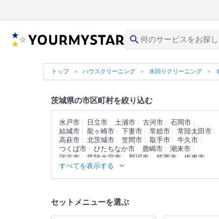
search
トップ
ハウスクリーニング
水回りクリーニング
茨城県の市区町村を絞り込む
水戸市
日立市
土浦市
古河市
石岡市
結城市
龍ヶ崎市
下妻市
常総市
常陸太田市
高萩市
北茨城市
笠間市
取手市
牛久市
つくば市
ひたちなか市
鹿嶋市
潮来市
守谷市
常陸大宮市
那珂市
筑西市
坂東市
すべてを表示する
稲敷市
かすみがうら市
桜川市
神栖市
行方市
鉾田市
つくばみらい市
小美玉市
東茨城郡
那珂郡
久慈郡
稲敷郡
結城郡
猿島郡
北相馬郡
セットメニューを選ぶ