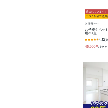
選ばれています！
口コミ投稿で特典
お掃除.com
お子様やペッ
用🌱4点
4.52
(1
46,000
円
/ 1セッ