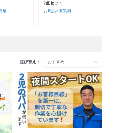
2点セット
気扇
お風呂×換気扇
並び替え：