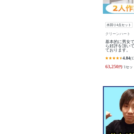
水回り4点セット
クリーンハート
基本的に男女
ら好評を頂い
ております。
4.84
(1
63,250
円
/ 1セッ