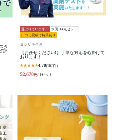
選ばれています！
水回り4点セット
口コミ投稿で特典あり
ヨシザキ企画
性スタ
好評
【お任せください❗️】丁寧な対応を心掛けて
おります！
4.70
(167件)
52,670
円
/ 1セット