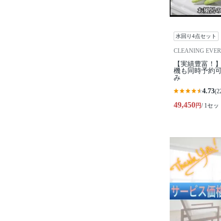
水回り4点セット
CLEANING EVE
【実績豊富！】
機も同時予約
み
4.73
(2
49,450
円
/ 1セッ