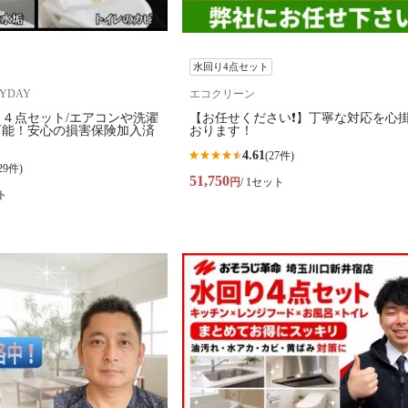
水回り4点セット
RYDAY
エコクリーン
４点セット/エアコンや洗濯
【お任せください❗️】丁寧な対応を心
可能！安心の損害保険加入済
おります！
4.61
(27件)
29件)
51,750
円
/ 1セット
ト