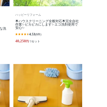
ハッピーリフォーム
🌟ハウスクリーニング全般対応🌟完全自社
作業✨️ピカピカにします✨️エコ洗剤使用で
安心✨
な洗
4.53
(8件)
40,250
円
/ 1セット