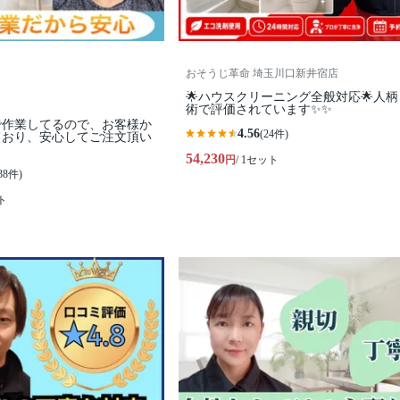
おそうじ革命 埼玉川口新井宿店
🌟ハウスクリーニング全般対応🌟人
術で評価されています✨✨
で作業してるので、お客様か
4.56
(24件)
ており、安心してご注文頂い
54,230
円
/ 1セット
38件)
ト