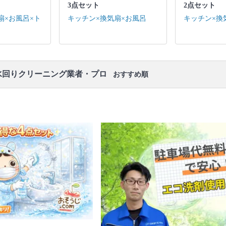
3点セット
2点セット
キッチン / 換気扇 ※それぞれの「共通の作業範囲」
になります。
扇×お風呂×ト
キッチン×換気扇×お風呂
キッチン×換
口コミ
もご参照ください。
※本ページでは一部プロモーションを含む場合があ
ります。
水回りクリーニング業者・プロ
おすすめ順