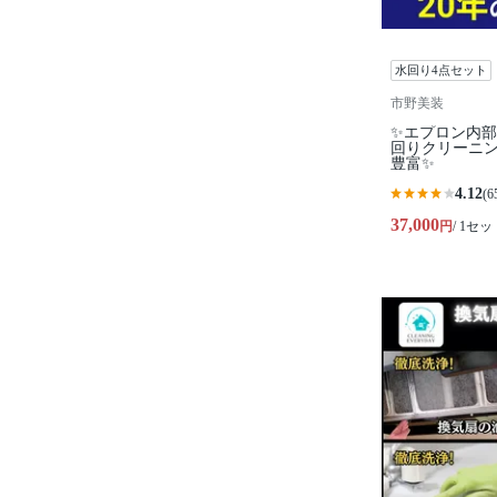
水回り4点セット
市野美装
✨エプロン内部
回りクリーニ
豊富✨
4.12
(6
37,000
円
/ 1セッ