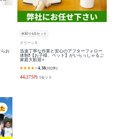
水回り4点セット
クリーンX
ならお
迅速丁寧な作業と安心のアフターフォロー
体制❗️【お子様、ペット】がいらっしゃるご
家庭大歓迎⭐️
4.38
(102件)
44,275
円
/ 1セット