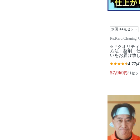
水回り4点セット
Re:Karu Clea
⭐『クオリテ
方法・薬剤・仕
いをお届け致
4.77
(4
57,960
円
/ 1セッ