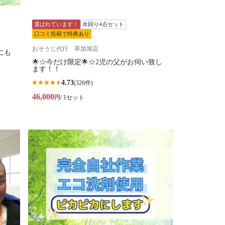
選ばれています！
水回り4点セット
口コミ投稿で特典あり
おそうじ代行 草加旭店
にも
🌟☆今だけ限定🌟☆2児の父がお伺い致し
ます！！
4.73
(326件)
46,000
円
/ 1セット