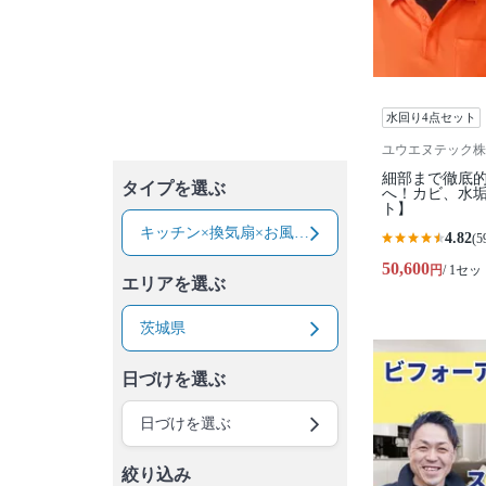
水回り4点セット
ユウエヌテック株
細部まで徹底
タイプを選ぶ
へ！カビ、水垢
ト】
キッチン×換気扇×お風呂×トイレ
4.82
(5
50,600
円
/ 1セッ
エリアを選ぶ
茨城県
日づけを選ぶ
日づけを選ぶ
絞り込み