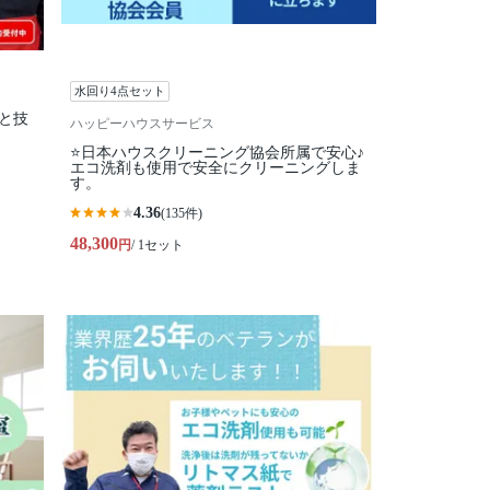
水回り4点セット
柄と技
ハッピーハウスサービス
⭐️日本ハウスクリーニング協会所属で安心♪
エコ洗剤も使用で安全にクリーニングしま
す。
4.36
(135件)
48,300
円
/ 1セット