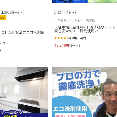
水回り4点セット
水回り4点セット
あり
日本おそうじ代行太田成塚店
【駐車場代金無料⭐️】お子様やペット
安心安全のエコ洗剤使用🌱
トにも安心安全のエコ洗剤使
4.80
(134件)
60件)
43,240
円
/ 1セット
ト