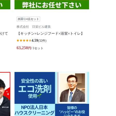
水回り4点セット
株式会社 日栄ビル建装
掛けて
【キッチン×レンジフード×浴室×トイレ】
4.59
(32件)
63,250
円
/ 1セット