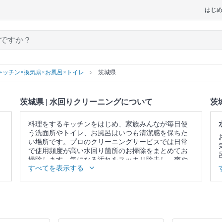
はじ
キッチン×換気扇×お風呂×トイレ
茨城県
茨城県 | 水回りクリーニングについて
茨
料理をするキッチンをはじめ、家族みんなが毎日使
う洗面所やトイレ、お風呂はいつも清潔感を保ちた
い場所です。プロのクリーニングサービスでは日常
で使用頻度が高い水回り箇所のお掃除をまとめてお
掃除します。気になる汚れをスッキリ除去し、爽や
すべてを表示する
かな空間を取り戻しませんか。
▼表示価格に含まれる水回りクリーニングの作業範
囲
5点セット：キッチン / 換気扇 / お風呂 / トイレ / 洗
面所 4点セット：キッチン / 換気扇 / お風呂 / トイレ
3点セット：キッチン / 換気扇 / お風呂 2点セット：