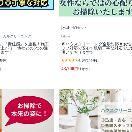
水回り4点セット
ning リ･カルクリーニング
Glitter
ィ』『責任感』を重視！施工
🌟ハウスクリーニング全般対応🌟女
上がり 他社との3つの違
ッフ対応で安心✨親切丁寧な対応でご
します！
頂いております✨
4.84
38件)
(144件)
43,700
ト
円
/ 1セット