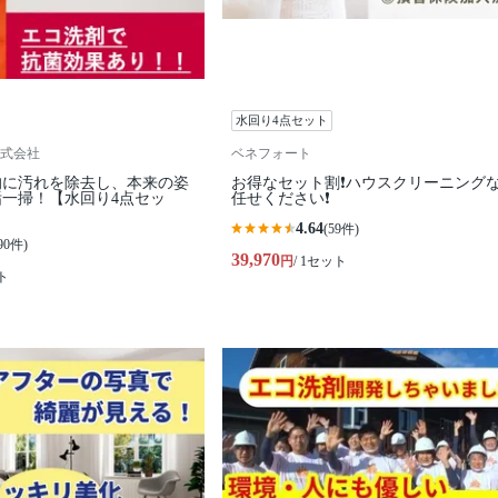
水回り4点セット
式会社
ベネフォート
的に汚れを除去し、本来の姿
お得なセット割❗️ハウスクリーニング
一掃！【水回り4点セッ
任せください❗️
4.64
(59件)
90件)
39,970
円
/ 1セット
ト