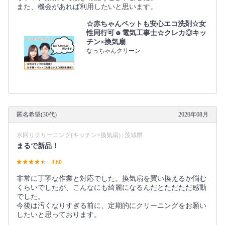
また、機会があれば利用したいと思います。
☆赤ちゃんペットも安心エコ洗剤☆女
性同行可☻電気工事士☆クレカ◎キッ
チン×換気扇
なっちゃんクリーン
匿名希望(30代)
2020年08月
水回りクリーニング(キッチン×換気扇) | 茨城県
まるで新品！
4.60
非常に丁寧な作業と対応でした。換気扇を買い換えるか悩む
くらいでしたが、こんなにも綺麗になるんだとただただ感動
でした。
今後は汚くなりすぎる前に、定期的にクリーニングをお願い
したいと思っております。