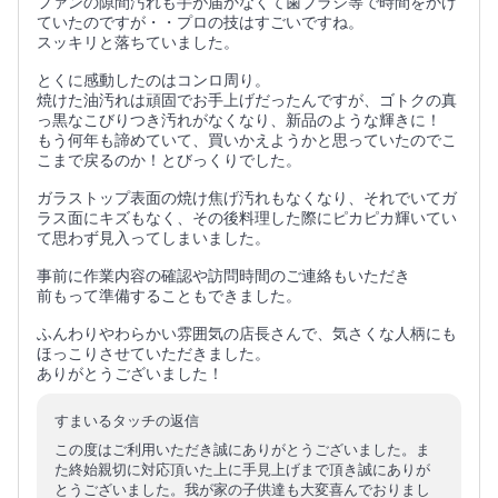
ファンの隙間汚れも手が届かなくて歯ブラシ等で時間をかけ
ていたのですが・・プロの技はすごいですね。
スッキリと落ちていました。
とくに感動したのはコンロ周り。
焼けた油汚れは頑固でお手上げだったんですが、ゴトクの真
っ黒なこびりつき汚れがなくなり、新品のような輝きに！
もう何年も諦めていて、買いかえようかと思っていたのでこ
こまで戻るのか！とびっくりでした。
ガラストップ表面の焼け焦げ汚れもなくなり、それでいてガ
ラス面にキズもなく、その後料理した際にピカピカ輝いてい
て思わず見入ってしまいました。
事前に作業内容の確認や訪問時間のご連絡もいただき
前もって準備することもできました。
ふんわりやわらかい雰囲気の店長さんで、気さくな人柄にも
ほっこりさせていただきました。
ありがとうございました！
すまいるタッチの返信
この度はご利用いただき誠にありがとうございました。ま
た終始親切に対応頂いた上に手見上げまで頂き誠にありが
とうございました。我が家の子供達も大変喜んでおりまし