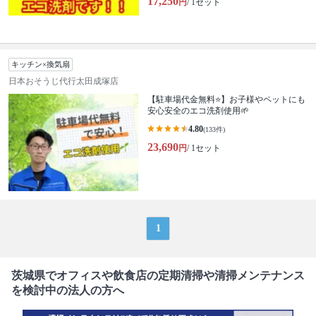
17,250
円
/ 1セット
キッチン×換気扇
日本おそうじ代行太田成塚店
【駐車場代金無料⭐️】お子様やペットにも
安心安全のエコ洗剤使用🌱
4.80
(133件)
23,690
円
/ 1セット
1
茨城県でオフィスや飲食店の定期清掃や清掃メンテナンス
を検討中の法人の方へ