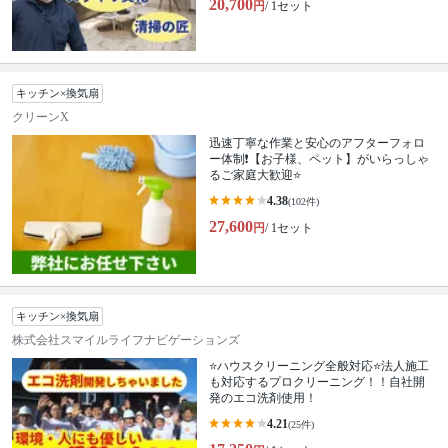
20,700
円
/ 1セット
キッチン×換気扇
クリーンX
迅速丁寧な作業と安心のアフターフォロ
ー体制❗️【お子様、ペット】がいらっしゃ
るご家庭大歓迎⭐️
4.38
(102件)
27,600
円
/ 1セット
キッチン×換気扇
株式会社スマイルライフナビゲーションズ
⭐ハウスクリーニング全般対応⭐法人施工
も対応するプロクリーニング！！自社開
発のエコ洗剤使用！
4.21
(25件)