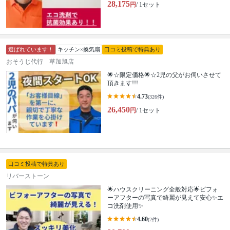
28,175
円
/ 1セット
選ばれています！
キッチン×換気扇
口コミ投稿で特典あり
おそうじ代行 草加旭店
🌟☆限定価格🌟☆2児の父がお伺いさせて
頂きます!!!
4.73
(326件)
26,450
円
/ 1セット
口コミ投稿で特典あり
リバーストーン
🌟ハウスクリーニング全般対応🌟ビフォ
ーアフターの写真で綺麗が見えて安心✨エ
コ洗剤使用✨
4.60
(2件)