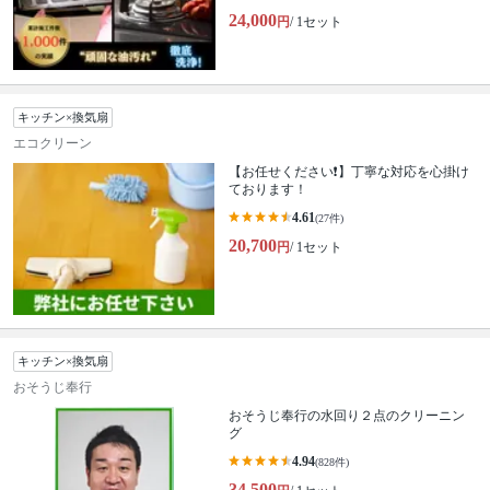
24,000
円
/ 1セット
キッチン×換気扇
エコクリーン
【お任せください❗️】丁寧な対応を心掛け
ております！
4.61
(27件)
20,700
円
/ 1セット
キッチン×換気扇
おそうじ奉行
おそうじ奉行の水回り２点のクリーニン
グ
4.94
(828件)
34,500