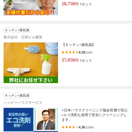
28,750
円
/ 1セット
キッチン×換気扇
株式会社 日栄ビル建装
【キッチン×換気扇】
4.59
(32件)
37,950
円
/ 1セット
キッチン×換気扇
ハッピーハウスサービス
⭐️日本ハウスクリーニング協会所属で安心
♪エコ洗剤も使用で安全にクリーニングし
ます。
4.36
(135件)