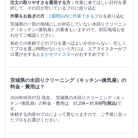
注文の取りやすさを重視する方：
作業に来てほしい日付を選
択して、その日が空いているプロに絞り込む
作業をお急ぎの方
：
1週間以内に作業できる
プロを絞り込む
茨城県の一部の地域にしか対応していない水回りクリーニン
グ（キッチン×換気扇）の業者もいますので、対応地域も合
わせてご確認ください。
初めての依頼でどのプロを選べばよいか分からない、忙しく
てプロを選ぶ時間がないという方には、ユアマイスターがプ
ロ選びをする
おまかせマイスター
がおすすめです！
茨城県の水回りクリーニング（キッチン×換気扇）の
料金・費用は？
2026年08月07日 現在、 茨城県の水回りクリーニング（キッ
チン×換気扇）の料金・費用は、
17,250～37,950円(税込)
で
す。
依頼する内容やプロによって異なりますので、ご予算に合っ
たプロをお選びください。