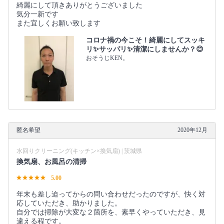
綺麗にして頂きありがとうございました
気分一新です
また宜しくお願い致します
コロナ禍の今こそ！綺麗にしてスッキ
リ✨サッパリ✨清潔にしませんか？😊
おそうじKEN。
匿名希望
2020年12月
水回りクリーニング(キッチン×換気扇) | 茨城県
換気扇、お風呂の清掃
5.00
年末も差し迫ってからの問い合わせだったのですが、快く対
応していただき、助かりました。
自分では掃除が大変な２箇所を、素早くやっていただき、見
違える程です。