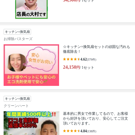
円
/ 1セット
キッチン×換気扇
お掃除バスターズ
☆キッチン×換気扇セットの頑固な汚れも
徹底除去！
4.62
(379件)
24,150
円
/ 1セット
キッチン×換気扇
クリーンハート
基本的に男女で作業してるので、お客様
から好評を頂いており、安心してご注文
頂いております。
4.84
(138件)