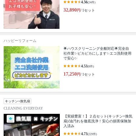
4.56
(24件)
32,890
円
/ 1セット
ハッピーリフォーム
🌟ハウスクリーニング全般対応🌟完全自
社作業✨️ピカピカにします✨️エコ洗剤使用
で安心✨
4.53
(8件)
17,250
円
/ 1セット
キッチン×換気扇
CLEANING EVERYDAY
【実績豊富！】２点セット(キッチン×換気
扇)/油汚れを徹底洗浄！安心の損害保険加
入済み
4.73
(229件)