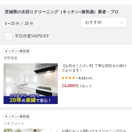
茨城県の水回りクリーニング（キッチン×換気扇）業者・プロ
1～21
21
件 ／
件
平日作業500円OFF
キッチン×換気扇
市野美装
【お任せください❗️】丁寧な対応を心掛け
ております！
4.12
(65件)
24,000
円
/ 1セット
キッチン×換気扇
ベネフォート
お得なセット割❗️ハウスクリーニングなら