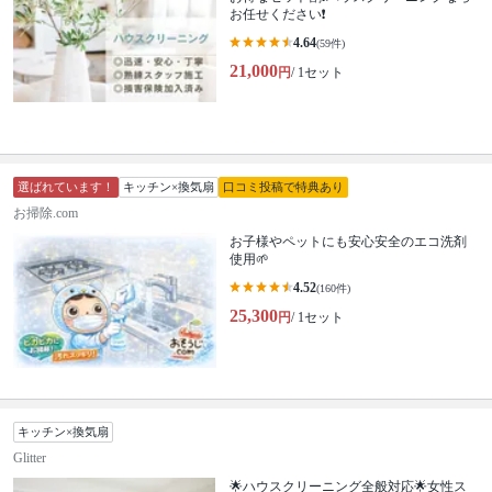
お任せください❗️
4.64
(59件)
21,000
円
/ 1セット
選ばれています！
キッチン×換気扇
口コミ投稿で特典あり
お掃除.com
お子様やペットにも安心安全のエコ洗剤
使用🌱
4.52
(160件)
25,300
円
/ 1セット
キッチン×換気扇
Glitter
🌟ハウスクリーニング全般対応🌟女性ス