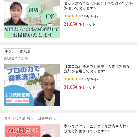
タッフ対応で安心✨親切丁寧な対応でご好
評頂いております✨
4.84
(144件)
21,850
円
/ 1セット
キッチン×換気扇
RAAR合同会社
【エコ洗剤使用🌱】環境、人体に無害な
洗剤を使用しております❗️
4.52
(279件)
31,050
円
/ 1セット
おそうじ革命 埼玉川口新井宿店
🌟ハウスクリーニング全般対応🌟人柄と
技術で評価されています✨✨