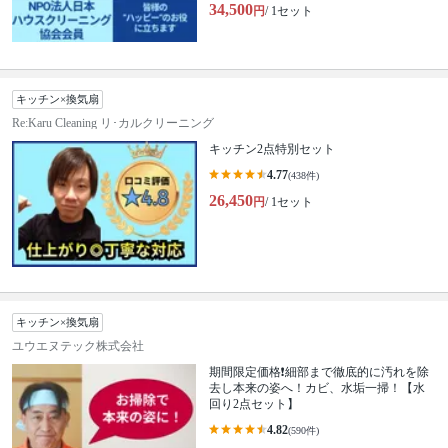
34,500
円
/ 1セット
キッチン×換気扇
Re:Karu Cleaning リ･カルクリーニング
キッチン2点特別セット
4.77
(438件)
26,450
円
/ 1セット
キッチン×換気扇
ユウエヌテック株式会社
期間限定価格❗️細部まで徹底的に汚れを除
去し本来の姿へ！カビ、水垢一掃！【水
回り2点セット】
4.82
(590件)