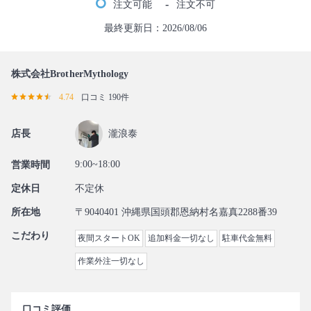
-
注文可能
注文不可
最終更新日：2026/08/06
株式会社BrotherMythology
4.74
口コミ 190件
店長
瀧浪泰
9:00~18:00
営業時間
定休日
不定休
所在地
〒9040401 沖縄県国頭郡恩納村名嘉真2288番39
こだわり
夜間スタートOK
追加料金一切なし
駐車代金無料
作業外注一切なし
口コミ評価