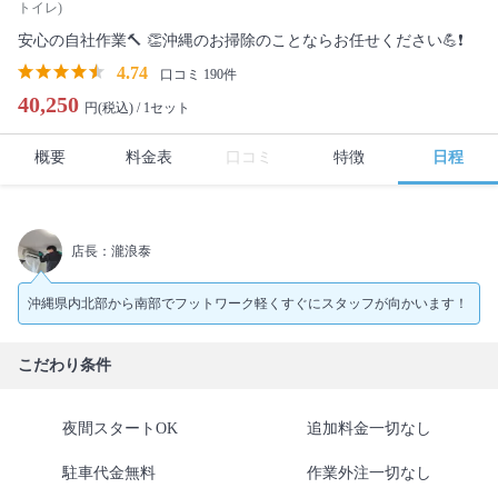
トイレ)
安心の自社作業🔨 👏沖縄のお掃除のことならお任せください💪❗️
4.74
口コミ 190件
40,250
円(税込) /
1セット
概要
料金表
口コミ
特徴
日程
店長：瀧浪泰
沖縄県内北部から南部でフットワーク軽くすぐにスタッフが向かいます！
こだわり条件
夜間スタートOK
追加料金一切なし
駐車代金無料
作業外注一切なし