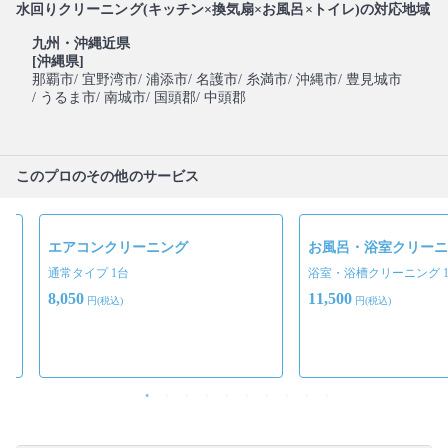
水回りクリーニング(キッチン×換気扇×お風呂×トイレ)の対応地域
九州・沖縄近県
[沖縄県]
那覇市
/ 宜野湾市
/ 浦添市
/ 名護市
/ 糸満市
/ 沖縄市
/ 豊見城市
/ うるま市
/ 南城市
/ 国頭郡
/ 中頭郡
このプロのその他のサービス
エアコンクリーニング
お風呂・浴室クリーニ
通常タイプ 1台
浴室・浴槽クリーニング 
8,050
11,500
円(税込)
円(税込)