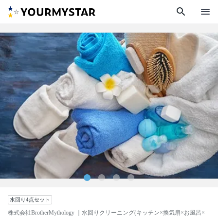
search
menu
水回り4点セット
株式会社BrotherMythology
｜水回りクリーニング(キッチン×換気扇×お風呂×