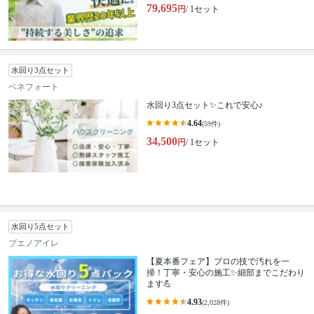
79,695
円
/ 1セット
水回り3点セット
ベネフォート
水回り3点セット✨これで安心♪
4.64
(59件)
34,500
円
/ 1セット
水回り5点セット
ブエノアイレ
【夏本番フェア】プロの技で汚れを一
掃！丁寧・安心の施工✨細部までこだわり
ます💪
4.93
(2,028件)