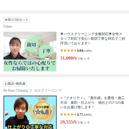
水回り3点セット
Glitter
🌟ハウスクリーニング全般対応🌟女性ス
タッフ対応で安心✨親切丁寧な対応でご好
評頂いております✨
4.84
(144件)
31,000
円
/ 1セット
お風呂×換気扇
Re:Karu Cleaning リ･カルクリーニング
⭐『クオリティ』『責任感』を重視！施工
方法・薬剤・仕上がり 他社との3つの違
いをお届け致します！
4.77
(438件)
29,555
円
/ 1セット