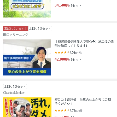
34,500
円
/ 1セット
選ばれています！
水回り5点セット
田口クリーニング
【損害賠償保険加入で安心☘️】施工後の説
明を徹底しております❗️
4.52
(54件)
42,000
円
/ 1セット
水回り5点セット
CleaningMonkey
🌈口コミ高評価！当店の仕上がりにご期
待ください！
4.73
(336件)