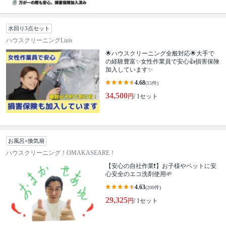
水回り3点セット
ハウスクリーニングLinis
🌟ハウスクリーニング全般対応🌟大手で
の経験豊富✨女性作業員で安心👍損害保険
加入しています✨
4.68
(15件)
34,500
円
/ 1セット
お風呂×換気扇
ハウスクリーニング！OMAKASEARE！
【安心の自社作業❗️】お子様やペットに安
心安全のエコ洗剤使用🌱
4.63
(200件)
29,325
円
/ 1セット