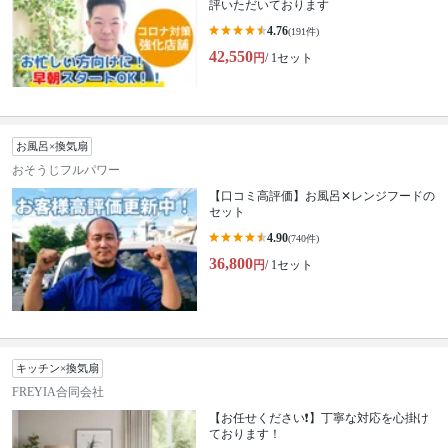
評いただいております
4.76
(191件)
42,550
円
/ 1セット
お風呂×換気扇
おそうじフルパワー
【口コミ高評価】お風呂✕レンジフードの
セット
4.90
(740件)
36,800
円
/ 1セット
キッチン×換気扇
FREYIA合同会社
【お任せください❗️】丁寧な対応を心掛け
ております！