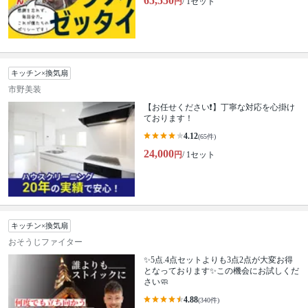
65,550
円
/ 1セット
キッチン×換気扇
市野美装
【お任せください❗️】丁寧な対応を心掛け
ております！
4.12
(65件)
24,000
円
/ 1セット
キッチン×換気扇
おそうじファイター
✨5点.4点セットよりも3点2点が大変お得
となっております✨この機会にお試しくだ
さい🧼
4.88
(340件)