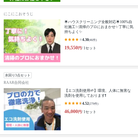
にこにこおそうじ
🌟ハウスクリーニング全般対応🌟100%自
社施工✨清掃のプロにおまかせ✨丁寧に気
持ちよく✨
4.30
(46件)
19,550
円
/ 1セット
水回り3点セット
RAAR合同会社
【エコ洗剤使用🌱】環境、人体に無害な
洗剤を使用しております❗️
4.52
(279件)
46,000
円
/ 1セット