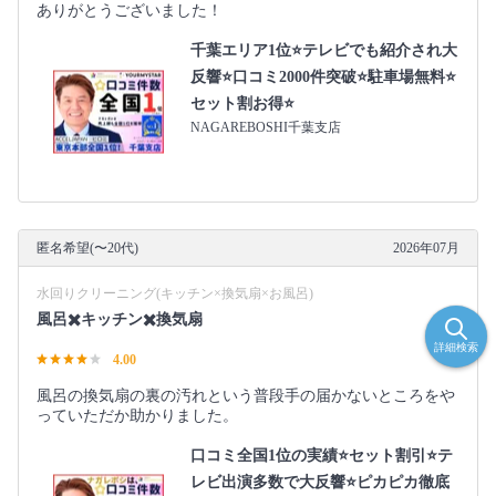
ありがとうございました！
千葉エリア1位⭐テレビでも紹介され大
反響⭐️口コミ2000件突破⭐️駐車場無料⭐
セット割お得⭐
NAGAREBOSHI千葉支店
匿名希望(〜20代)
2026年07月
水回りクリーニング(キッチン×換気扇×お風呂)
風呂✖️キッチン✖️換気扇
詳細検索
4.00
風呂の換気扇の裏の汚れという普段手の届かないところをや
っていただか助かりました。
口コミ全国1位の実績⭐セット割引⭐テ
レビ出演多数で大反響⭐ピカピカ徹底