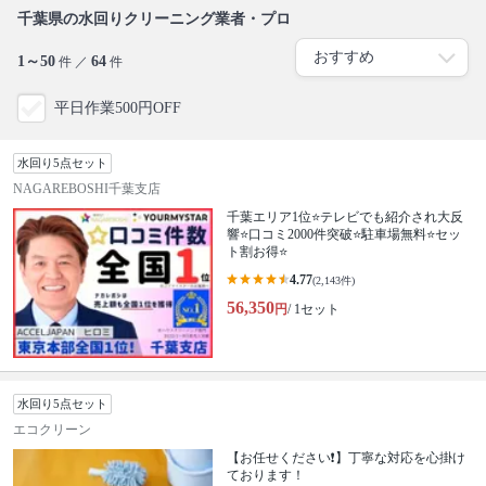
千葉県の水回りクリーニング業者・プロ
1～50
64
件 ／
件
平日作業500円OFF
水回り5点セット
NAGAREBOSHI千葉支店
千葉エリア1位⭐テレビでも紹介され大反
響⭐️口コミ2000件突破⭐️駐車場無料⭐セッ
ト割お得⭐
4.77
(2,143件)
56,350
円
/ 1セット
水回り5点セット
エコクリーン
【お任せください❗️】丁寧な対応を心掛け
ております！