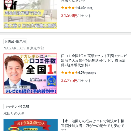
体感ください✨
4.49
(118件)
34,500
円
/ 1セット
お風呂×換気扇
NAGAREBOSHI 東京本部
口コミ全国1位の実績⭐セット割引⭐テレビ
出演で大反響⭐予約殺到⭐ピカピカ徹底清
掃⭐駐車場代無料⭐
4.76
(9,913件)
32,775
円
/ 1セット
キッチン×換気扇
水回りの天使
【水・油回りの悩みはコレで解決🪽】損
害保険加入済！万が一の場合でも安心で
す❗️