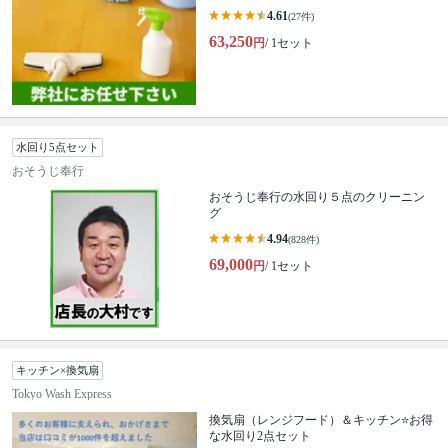
4.61
(27件)
63,250
円
/ 1セット
水回り5点セット
おそうじ奉行
おそうじ奉行の水回り５点のクリーニン
グ
4.94
(828件)
69,000
円
/ 1セット
キッチン×換気扇
Tokyo Wash Express
換気扇（レンジフード）＆キッチン⭐️お得
な水回り2点セット