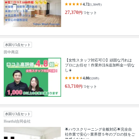
4.72
(1,384件)
27,370
円
/ 1セット
水回り5点セット
田中商店
【女性スタッフ対応可◎】頑固な汚れは
プロにお任せ！作業外注&追加料金一切な
し☀️
4.80
(520件)
63,710
円
/ 1セット
水回り3点セット
Heartful合同会社
🌟ハウスクリーニング全般対応🌟完全自
社作業で安心✨業界歴５年のプロの技をご