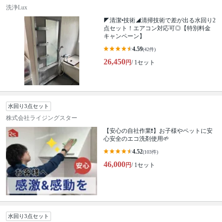
洗浄Lux
◤清潔•技術◢清掃技術で差が出る水回り2
点セット！エアコン対応可◎【特別料金
キャンペーン】
4.59
(42件)
26,450
円
/ 1セット
水回り3点セット
株式会社ライジングスター
【安心の自社作業❗️】お子様やペットに安
心安全のエコ洗剤使用🌱
4.52
(103件)
46,000
円
/ 1セット
水回り3点セット