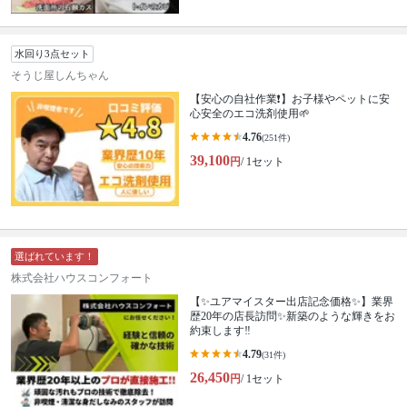
水回り3点セット
そうじ屋しんちゃん
【安心の自社作業❗️】お子様やペットに安
心安全のエコ洗剤使用🌱
4.76
(251件)
39,100
円
/ 1セット
選ばれています！
株式会社ハウスコンフォート
【✨ユアマイスター出店記念価格✨】業界
歴20年の店長訪問✨新築のような輝きをお
約束します‼️
4.79
(31件)
26,450
円
/ 1セット