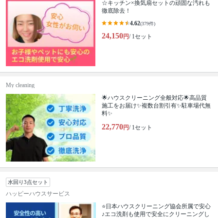
☆キッチン×換気扇セットの頑固な汚れも
徹底除去！
4.62
(379件)
24,150
円
/ 1セット
My cleaning
🌟ハウスクリーニング全般対応🌟高品質
施工をお届け✨複数台割引有✨駐車場代無
料✨
22,770
円
/ 1セット
水回り3点セット
ハッピーハウスサービス
⭐️日本ハウスクリーニング協会所属で安心
♪エコ洗剤も使用で安全にクリーニングし