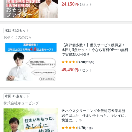
24,150
円
/ 1セット
水回り5点セット
おそうじののむら
【高評価多数！】優良サービス獲得店！
水回り5点セット！今なら有料OP一つ無料
で実質3300円引き
4.90
(626件)
49,450
円
/ 1セット
水回り5点セット
株式会社キュービング
🌟ハウスクリーニング全般対応🌟業界歴
20年以上✨「住まいをもっと、キレイに、
快適に。」✨
4.70
(51件)