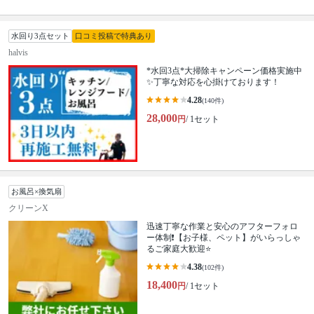
水回り3点セット
口コミ投稿で特典あり
halvis
*水回3点*大掃除キャンペーン価格実施中
✨丁寧な対応を心掛けております！
4.28
(140件)
28,000
円
/ 1セット
お風呂×換気扇
クリーンX
迅速丁寧な作業と安心のアフターフォロ
ー体制❗️【お子様、ペット】がいらっしゃ
るご家庭大歓迎⭐️
4.38
(102件)
18,400
円
/ 1セット