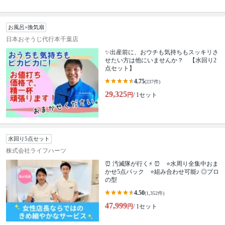
お風呂×換気扇
日本おそうじ代行本千葉店
✨出産前に、おウチも気持ちもスッキリさ
せたい方は他にいませんか？ 【水回り2
点セット】
4.75
(237件)
29,325
円
/ 1セット
水回り5点セット
株式会社ライフハーツ
⏰ 汚滅隊が行く⚡ ⏰ ⭐水周り全集中おま
かせ5点パック ⭐組み合わせ可能♪ ◎プロ
の型
4.50
(1,352件)
47,999
円
/ 1セット