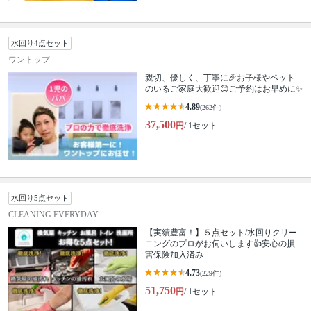
水回り4点セット
ワントップ
親切、優しく、丁寧に🎉お子様やペット
のいるご家庭大歓迎😊ご予約はお早めに✨
4.89
(262件)
37,500
円
/ 1セット
水回り5点セット
CLEANING EVERYDAY
【実績豊富！】５点セット/水回りクリー
ニングのプロがお伺いします👍安心の損
害保険加入済み
4.73
(229件)
51,750
円
/ 1セット