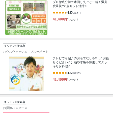
プロ徹底分解で水回り丸ごと一新！満足
度重視の5点セット清掃✨
4.85
(207件)
41,400
円
/ 1セット
キッチン×換気扇
ハウスウォッシュ ブルーポート
テレビでも紹介のおもてなしを‼【☆お任
せください☆】油や水垢を除去してスッ
キリお料理☆
4.72
(308件)
41,400
円
/ 1セット
キッチン×換気扇
お掃除バスターズ