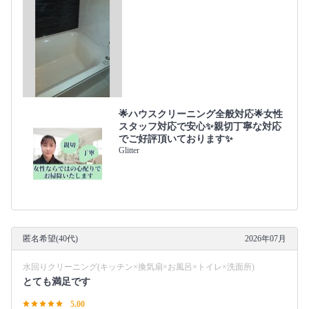
🌟ハウスクリーニング全般対応🌟女性
スタッフ対応で安心✨親切丁寧な対応
でご好評頂いております✨
Glitter
匿名希望(40代)
2026年07月
水回りクリーニング(キッチン×換気扇×お風呂×トイレ×洗面所)
とても満足です
5.00