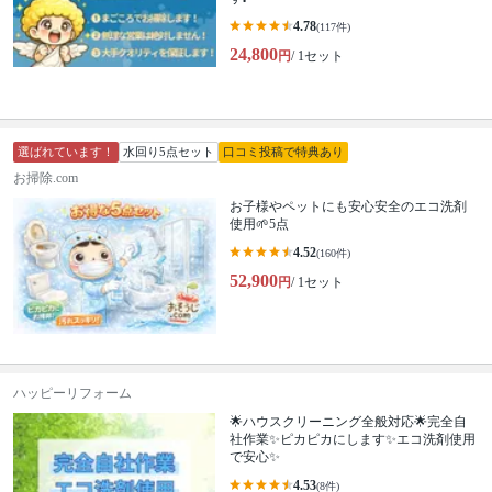
4.78
(117件)
24,800
円
/ 1セット
選ばれています！
水回り5点セット
口コミ投稿で特典あり
お掃除.com
お子様やペットにも安心安全のエコ洗剤
使用🌱5点
4.52
(160件)
52,900
円
/ 1セット
ハッピーリフォーム
🌟ハウスクリーニング全般対応🌟完全自
社作業✨️ピカピカにします✨️エコ洗剤使用
で安心✨
4.53
(8件)