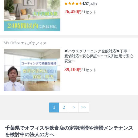
4.57
(56件)
26,450
円
/ 1セット
M’s Office エムズオフィス
🌟ハウスクリーニング全般対応🌟丁寧・
親切対応✨安心保証✨エコ洗剤使用で安心
安全✨
39,100
円
/ 1セット
1
2
>
>>
千葉県でオフィスや飲食店の定期清掃や清掃メンテナンス
を検討中の法人の方へ