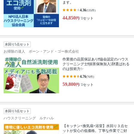
ます。
4.36
(135件)
44,850
円
/ 1セット
水回り5点セット
お掃除の達人 ボーン・アンド・ゴー株式会社
作業後の品質保証あり❗️協会認定のハウス
クリーニング士❗️損害保険加入済❗️選ばれる
のは技術力✨
4.76
(76件)
59,800
円
/ 1セット
水回り3点セット
ハウスクリーニング ルナハル
【キッチン+換気扇+浴室】水回り３点セ
ットが安心の低価格。丁寧な作業でご好