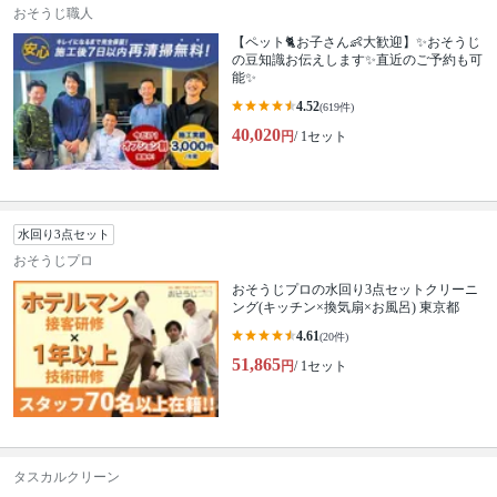
おそうじ職人
【ペット🐈お子さん👶大歓迎】✨おそうじ
の豆知識お伝えします✨直近のご予約も可
能✨
4.52
(619件)
40,020
円
/ 1セット
水回り3点セット
おそうじプロ
おそうじプロの水回り3点セットクリーニ
ング(キッチン×換気扇×お風呂) 東京都
4.61
(20件)
51,865
円
/ 1セット
タスカルクリーン