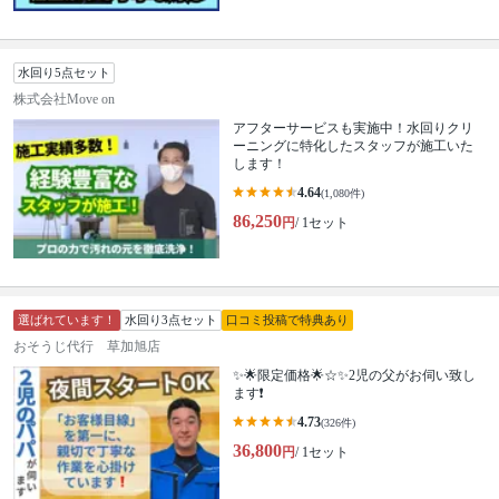
水回り5点セット
株式会社Move on
アフターサービスも実施中！水回りクリ
ーニングに特化したスタッフが施工いた
します！
4.64
(1,080件)
86,250
円
/ 1セット
選ばれています！
水回り3点セット
口コミ投稿で特典あり
おそうじ代行 草加旭店
✨🌟限定価格🌟☆✨2児の父がお伺い致し
ます❗️
4.73
(326件)
36,800
円
/ 1セット