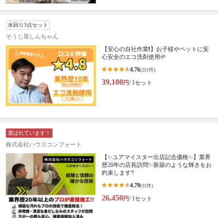
水回り3点セット
そうじ屋しんちゃん
【安心の自社作業❗️】お子様やペットに安
心安全のエコ洗剤使用🌱
4.76
(251件)
39,100
円
/ 1セット
選ばれています！
株式会社ハウスコンフォート
【✨ユアマイスター出店記念価格✨】業界
歴20年の店長訪問✨新築のような輝きをお
約束します‼️
4.79
(31件)
26,450
円
/ 1セット