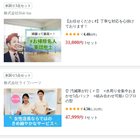
水回り3点セット
株式会社Hub fun
【お任せください❗️】丁寧な対応を心掛け
ております！
4.40
(6件)
31,000
円
/ 1セット
水回り5点セット
株式会社ライフハーツ
⏰ 汚滅隊が行く⚡ ⏰ ⭐水周り全集中おま
かせ5点パック ⭐組み合わせ可能♪ ◎プロ
の型
4.50
(1,352件)
47,999
円
/ 1セット