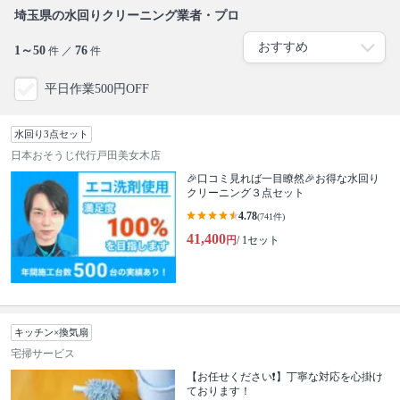
埼玉県の水回りクリーニング業者・プロ
1～50
76
件 ／
件
平日作業500円OFF
水回り3点セット
日本おそうじ代行戸田美女木店
🎉口コミ見れば一目瞭然🎉お得な水回り
クリーニング３点セット
4.78
(741件)
41,400
円
/ 1セット
キッチン×換気扇
宅掃サービス
【お任せください❗️】丁寧な対応を心掛け
ております！