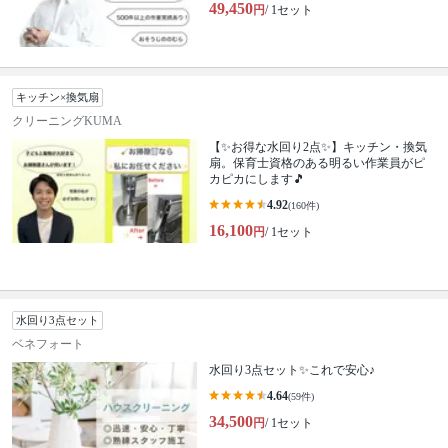
49,450
円
/ 1セット
キッチン×換気扇
クリーニングKUMA
【✨お得な水回り2点✨】キッチン・換気
扇。保育士資格のある明るい作業員がピ
カピカにします🎵
4.92
(160件)
16,100
円
/ 1セット
水回り3点セット
ベネフォート
水回り3点セット✨これで安心♪
4.64
(59件)
34,500
円
/ 1セット