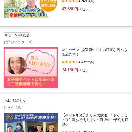
4.76
(191件)
42,550
円
/ 1セット
キッチン×換気扇
お掃除バスターズ
☆キッチン×換気扇セットの頑固な汚れも
徹底除去！
4.62
(379件)
24,150
円
/ 1セット
水回り3点セット
おそうじ職人
【ペット🐈お子さん👶大歓迎】✨おそうじ
の豆知識お伝えします✨直近のご予約も可
能✨