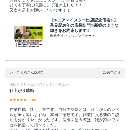
とても丁寧に綺麗にして頂きました！！
又次も是非お願いしたいです！！
【✨ユアマイスター出店記念価格✨】
業界歴20年の店長訪問✨新築のような
輝きをお約束します‼️
株式会社ハウスコンフォート
いちご大福さん(50代)
2026年07月
水回りクリーニング(キッチン×換気扇)
仕上がり感動
5.00
作業自体、凄く丁寧です。自分の掃除とは、仕上がりのレベ
ルが全く違いますね。本当に感動です。作業に入る前のご説
明も分かりやすかったです。洗剤を使う際は、我が家のワン
コを気遣って頂きました。