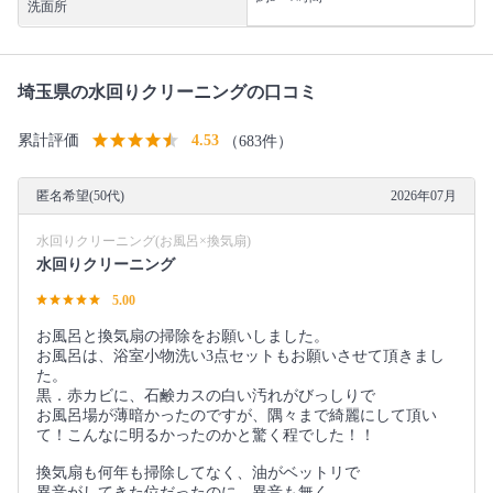
洗面所
埼玉県の水回りクリーニングの口コミ
累計評価
4.53
（683件）
匿名希望(50代)
2026年07月
水回りクリーニング(お風呂×換気扇)
水回りクリーニング
5.00
お風呂と換気扇の掃除をお願いしました。
お風呂は、浴室小物洗い3点セットもお願いさせて頂きまし
た。
黒．赤カビに、石鹸カスの白い汚れがびっしりで
お風呂場が薄暗かったのですが、隅々まで綺麗にして頂い
て！こんなに明るかったのかと驚く程でした！！
換気扇も何年も掃除してなく、油がベットリで
異音がしてきた位だったのに、異音も無く