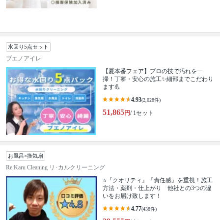
水回り5点セット
ブエノアイレ
【夏本番フェア】プロの技で汚れを一
掃！丁寧・安心の施工✨細部までこだわり
ます💪
4.93
(2,028件)
51,865
円
/ 1セット
お風呂×換気扇
Re:Karu Cleaning リ･カルクリーニング
⭐『クオリティ』『責任感』を重視！施工
方法・薬剤・仕上がり 他社との3つの違
いをお届け致します！
4.77
(438件)