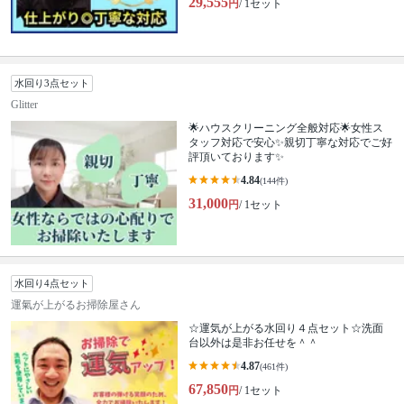
29,555
円
/ 1セット
水回り3点セット
Glitter
🌟ハウスクリーニング全般対応🌟女性ス
タッフ対応で安心✨親切丁寧な対応でご好
評頂いております✨
4.84
(144件)
31,000
円
/ 1セット
水回り4点セット
運氣が上がるお掃除屋さん
☆運気が上がる水回り４点セット☆洗面
台以外は是非お任せを＾＾
4.87
(461件)
67,850
円
/ 1セット