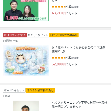
し☀️
4.80
(520件)
63,710
円
/ 1セット
選ばれています！
水回り5点セット
口コミ投稿で特典あり
お掃除.com
お子様やペットにも安心安全のエコ洗剤
使用🌱5点
4.52
(160件)
52,900
円
/ 1セット
水回り3点セット
口コミ投稿で特典あり
CRAFT
ハウスクリーニング✨丁寧な対応✨作業外
注一切ございません✨