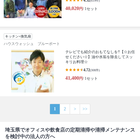
4.52
(619件)
40,020
円
/ 1セット
キッチン×換気扇
ハウスウォッシュ ブルーポート
テレビでも紹介のおもてなしを‼【☆お任
せください☆】油や水垢を除去してスッ
キリお料理☆
4.72
(308件)
41,400
円
/ 1セット
1
2
>
>>
埼玉県でオフィスや飲食店の定期清掃や清掃メンテナンス
を検討中の法人の方へ