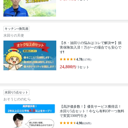
キッチン×換気扇
水回りの天使
【水・油回りの悩みはコレで解決🪽】損
害保険加入済！万が一の場合でも安心で
す❗️
4.78
(117件)
24,800
円
/ 1セット
水回り5点セット
おそうじののむら
【高評価多数！】優良サービス獲得店！
水回り5点セット！今なら有料OP一つ無料
で実質3300円引き
4.90
(626件)