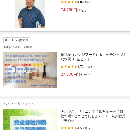
4.82
(82件)
74,750
円
/ 1セット
キッチン×換気扇
Tokyo Wash Express
換気扇（レンジフード）＆キッチン⭐️お得
な水回り2点セット
4.72
(1,384件)
27,370
円
/ 1セット
ハッピーリフォーム
🌟ハウスクリーニング全般対応🌟完全自
社作業✨️ピカピカにします✨️エコ洗剤使用
で安心✨
4.53
(8件)