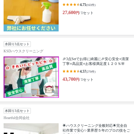
4.75
(163件)
27,600
円
/ 1セット
水回り3点セット
KSDハウスクリーニング
🎉3点Setでお得に綺麗に🎉安心安全⭐清潔
丁寧⭐高品質⭐お客様満足度１２０％🌸
4.57
(270件)
43,700
円
/ 1セット
水回り3点セット
Heartful合同会社
🌟ハウスクリーニング全般対応🌟完全自
社作業で安心✨業界歴５年のプロの技をご