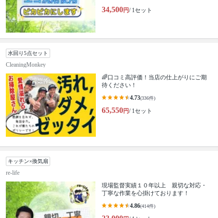
34,500
円
/ 1セット
水回り5点セット
CleaningMonkey
🌈口コミ高評価！当店の仕上がりにご期
待ください！
4.73
(336件)
65,550
円
/ 1セット
キッチン×換気扇
re-life
現場監督実績１０年以上 親切な対応・
丁寧な作業を心掛けております！
4.86
(414件)