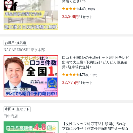
体感ください✨
4.49
(119件)
34,500
円
/ 1セット
お風呂×換気扇
NAGAREBOSHI 東京本部
口コミ全国1位の実績⭐セット割引⭐テレビ
出演で大反響⭐予約殺到⭐ピカピカ徹底清
掃⭐駐車場代無料⭐
4.76
(9,913件)
32,775
円
/ 1セット
水回り5点セット
田中商店
【女性スタッフ対応可◎】頑固な汚れは
プロにお任せ！作業外注&追加料金一切な