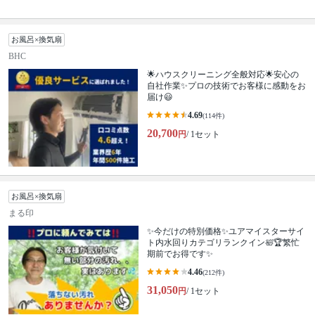
お風呂×換気扇
BHC
🌟ハウスクリーニング全般対応🌟安心の
自社作業✨プロの技術でお客様に感動をお
届け😃
4.69
(114件)
20,700
円
/ 1セット
お風呂×換気扇
まる印
✨今だけの特別価格✨ユアマイスターサイ
ト内水回りカテゴリランクイン🛀🏆繁忙
期前でお得です✨
4.46
(212件)
31,050
円
/ 1セット