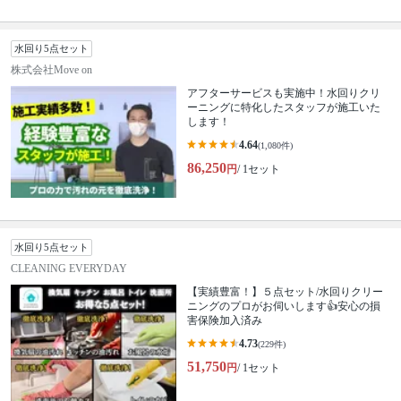
水回り5点セット
株式会社Move on
アフターサービスも実施中！水回りクリ
ーニングに特化したスタッフが施工いた
します！
4.64
(1,080件)
86,250
円
/ 1セット
水回り5点セット
CLEANING EVERYDAY
【実績豊富！】５点セット/水回りクリー
ニングのプロがお伺いします👍安心の損
害保険加入済み
4.73
(229件)
51,750
円
/ 1セット