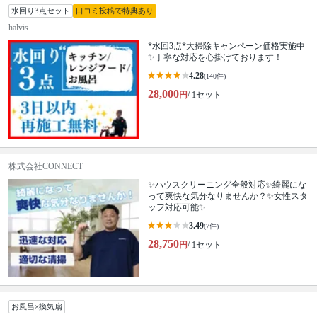
水回り3点セット
口コミ投稿で特典あり
halvis
*水回3点*大掃除キャンペーン価格実施中
✨丁寧な対応を心掛けております！
4.28
(140件)
28,000
円
/ 1セット
株式会社CONNECT
✨ハウスクリーニング全般対応✨綺麗にな
って爽快な気分なりませんか？✨女性スタ
ッフ対応可能✨
3.49
(7件)
28,750
円
/ 1セット
お風呂×換気扇