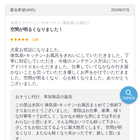
匿名希望(40代)
2026年07月
水回りクリーニング(キッチン×換気扇×お風呂)
空間が明るくなりました！
5.00
大変お世話になりました。
換気扇×キッチン×お風呂をきれいにしていただきました。丁
寧に対応していただき、今後のメンテナンス方法についても
アドバイスをいただきました。仕事していてなかなか行き届
かないことも労っていただき優しくお声をかけていただきま
した。空間が明るくなり、心も軽くなりました。ありがとう
ございました。
おそうじ代行 草加旭店の返信
詳細検索
この度は水回り 換気扇×キッチン×お風呂まとめてご依頼下
さりありがとうございました。 普段はお仕事、家事、様々
な行事等々でお忙しく、なかなか細かな所にまでは手がま
わらないと思います。 そんな時はいつでも頼って下さい。
少しでもお役に立てるように最大限尽くします。 空間が明
るくなり、また心も軽くなり良かったです。嬉しく思いま
す。