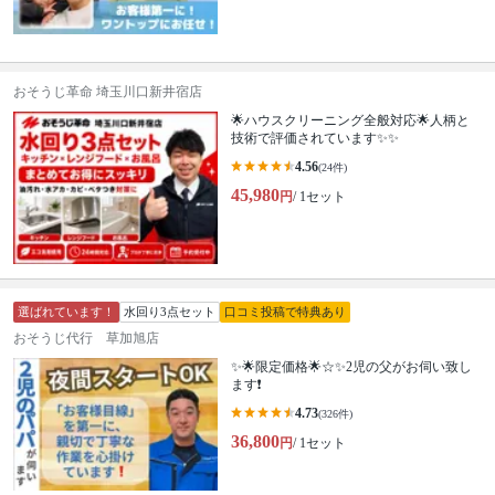
おそうじ革命 埼玉川口新井宿店
🌟ハウスクリーニング全般対応🌟人柄と
技術で評価されています✨✨
4.56
(24件)
45,980
円
/ 1セット
選ばれています！
水回り3点セット
口コミ投稿で特典あり
おそうじ代行 草加旭店
✨🌟限定価格🌟☆✨2児の父がお伺い致し
ます❗️
4.73
(326件)
36,800
円
/ 1セット