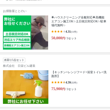
お掃除屋ととのい
🌟ハウスクリーニング全般対応🌟高機能
エアコン施工OK✨土日祝日対応OK✨駐車
場代無料✨
4.31
(11件)
50,000
円
/ 1セット
水回り5点セット
株式会社 日栄ビル建装
【キッチン×レンジフード×浴室トイレ×洗
面所】
4.59
(32件)
75,900
円
/ 1セット