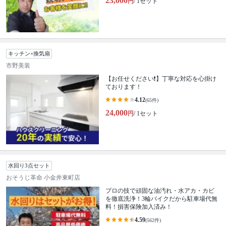
23,000
円
/ 1セット
キッチン×換気扇
市野美装
【お任せください❗️】丁寧な対応を心掛け
ております！
4.12
(65件)
24,000
円
/ 1セット
水回り3点セット
おそうじ革命 小金井東町店
プロの技で頑固な油汚れ・水アカ・カビ
を徹底洗浄！3輪バイクだから駐車場代無
料！損害保険加入済み！
4.59
(562件)