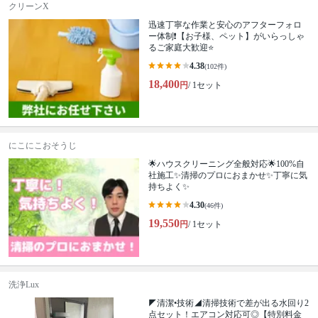
クリーンX
迅速丁寧な作業と安心のアフターフォロ
ー体制❗️【お子様、ペット】がいらっしゃ
るご家庭大歓迎⭐️
4.38
(102件)
18,400
円
/ 1セット
にこにこおそうじ
🌟ハウスクリーニング全般対応🌟100%自
社施工✨清掃のプロにおまかせ✨丁寧に気
持ちよく✨
4.30
(46件)
19,550
円
/ 1セット
洗浄Lux
◤清潔•技術◢清掃技術で差が出る水回り2
点セット！エアコン対応可◎【特別料金