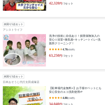
42,320
円
/ 1セット
水回り5点セット
アシストライフ
洗浄の技術に自信あり！損害保険加入の
安心☆浴室×換気扇×キッチン×トイレ×洗
面所クリーニング！
4.70
(456件)
63,250
円
/ 1セット
水回り3点セット
日本おそうじ代行太田成塚店
【駐車場代金無料⭐️】お子様やペットにも
安心安全のエコ洗剤使用🌱
4.80
(134件)
34,040
円
/ 1セット