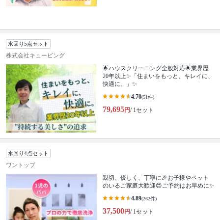
水回り5点セット
株式会社キュービング
🌟ハウスクリーニング全般対応🌟業界歴
20年以上✨「住まいをもっと、キレイに、
快適に。」✨
4.70
(51件)
79,695
円
/ 1セット
水回り4点セット
ワントップ
親切、優しく、丁寧に🎉お子様やペット
のいるご家庭大歓迎😊ご予約はお早めに✨
4.89
(262件)
37,500
円
/ 1セット