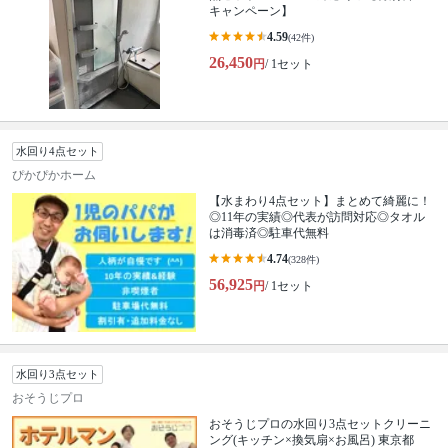
キャンペーン】
4.59
(42件)
26,450
円
/ 1セット
水回り4点セット
ぴかぴかホーム
【水まわり4点セット】まとめて綺麗に！
◎11年の実績◎代表が訪問対応◎タオル
は消毒済◎駐車代無料
4.74
(328件)
56,925
円
/ 1セット
水回り3点セット
おそうじプロ
おそうじプロの水回り3点セットクリーニ
ング(キッチン×換気扇×お風呂) 東京都