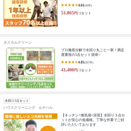
4.61
(20件)
51,865
円
/ 1セット
タスカルクリーン
プロ徹底分解で水回り丸ごと一新！満足
度重視の5点セット清掃✨
4.85
(207件)
41,400
円
/ 1セット
水回り3点セット
ハウスクリーニング ルナハル
【キッチン+換気扇+浴室】水回り３点セ
ットが安心の低価格。丁寧な作業でご好
評いただいております