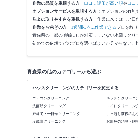
作業の品質を重視する方
：
口コミ評価が高い順
や
口コ
オプションサービスを重視する方：
オプションの有無
注文の取りやすさを重視する方：
作業に来てほしい日
作業をお急ぎの方
：
1週間以内に作業できる
プロを絞り
青森県の一部の地域にしか対応していない水回りクリ
初めての依頼でどのプロを選べばよいか分からない、
青森県の他のカテゴリーから選ぶ
ハウスクリーニングのカテゴリーを変更する
エアコンクリーニング
キッチンクリーニ
洗面所クリーニング
トイレクリーニン
戸建て・一軒家クリーニング
引っ越し前後のお
冷蔵庫クリーニング
お部屋の消臭・脱