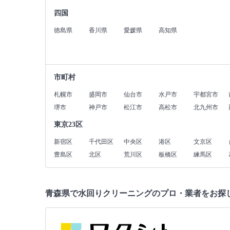
四国
徳島県
香川県
愛媛県
高知県
市町村
札幌市
盛岡市
仙台市
水戸市
宇都宮市
堺市
神戸市
松江市
高松市
北九州市
東京23区
新宿区
千代田区
中央区
港区
文京区
豊島区
北区
荒川区
板橋区
練馬区
青森県で水回りクリーニングのプロ・業者をお探