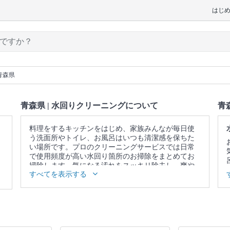
はじ
青森県
青森県 | 水回りクリーニングについて
青
料理をするキッチンをはじめ、家族みんなが毎日使
う洗面所やトイレ、お風呂はいつも清潔感を保ちた
い場所です。プロのクリーニングサービスでは日常
で使用頻度が高い水回り箇所のお掃除をまとめてお
掃除します。気になる汚れをスッキリ除去し、爽や
すべてを表示する
かな空間を取り戻しませんか。
▼表示価格に含まれる水回りクリーニングの作業範
囲
5点セット：キッチン / 換気扇 / お風呂 / トイレ / 洗
面所 4点セット：キッチン / 換気扇 / お風呂 / トイレ
3点セット：キッチン / 換気扇 / お風呂 2点セット：