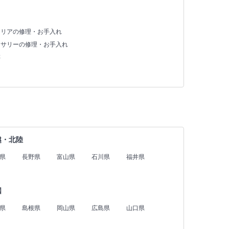
テリアの修理・お手入れ
セサリーの修理・お手入れ
存
越・北陸
県
長野県
富山県
石川県
福井県
国
県
島根県
岡山県
広島県
山口県