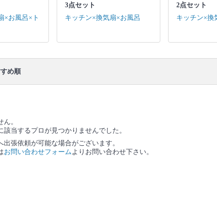
3点セット
2点セット
キッチン / 換気扇 ※それぞれの「共通の作業範囲」
になります。
扇×お風呂×ト
キッチン×換気扇×お風呂
キッチン×換
口コミ
もご参照ください。
※本ページでは一部プロモーションを含む場合があ
ります。
すめ順
せん。
に該当するプロが見つかりませんでした。
へ出張依頼が可能な場合がございます。
は
お問い合わせフォーム
よりお問い合わせ下さい。