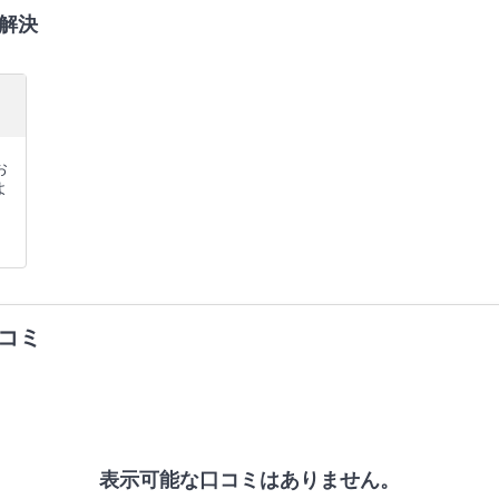
解決
、
お
よ
コミ
表示可能な口コミはありません。