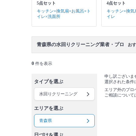
5点セット
4点セット
キッチン×換気扇×お風呂×ト
キッチン×換気
イレ×洗面所
イレ
青森県の水回りクリーニング業者・プロ
おす
0
件を表示
申し訳ございま
タイプを選ぶ
選択された条件
エリア外のプロ
水回りクリーニング
ご相談について
エリアを選ぶ
青森県
日づけを選ぶ