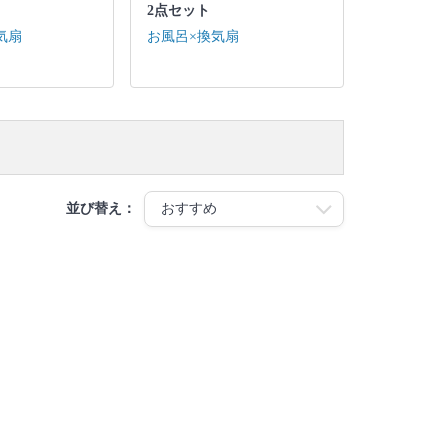
2点セット
気扇
お風呂×換気扇
並び替え：