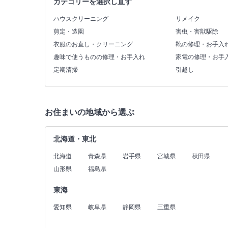
カテゴリーを選択し直す
ハウスクリーニング
リメイク
剪定・造園
害虫・害獣駆除
衣服のお直し・クリーニング
靴の修理・お手入
趣味で使うものの修理・お手入れ
家電の修理・お手
定期清掃
引越し
お住まいの地域から選ぶ
北海道・東北
北海道
青森県
岩手県
宮城県
秋田県
山形県
福島県
東海
愛知県
岐阜県
静岡県
三重県