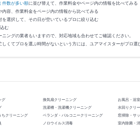
ミ件数が多い順
に並び替えて、作業料金やページ内の情報を比べてみる
や内容、作業料金をページ内の情報から比べてみる
付を選択して、その日が空いているプロに絞り込む
込む
ーニングの業者もいますので、対応地域も合わせてご確認ください。
忙しくてプロを選ぶ時間がないという方には、ユアマイスターがプロ選
ング
換気扇クリーニング
お風呂・浴
グ
洗濯槽・洗濯機クリーニング
水回りクリ
うちクリーニング
ベランダ・バルコニークリーニング
窓掃除・サ
臭
ノロウイルス消毒
室内除菌・