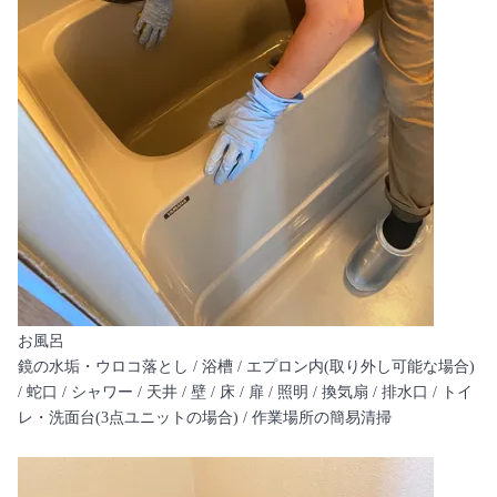
お風呂
鏡の水垢・ウロコ落とし / 浴槽 / エプロン内(取り外し可能な場合)
/ 蛇口 / シャワー / 天井 / 壁 / 床 / 扉 / 照明 / 換気扇 / 排水口 / トイ
レ・洗面台(3点ユニットの場合) / 作業場所の簡易清掃