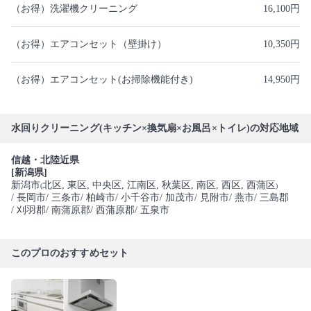
（お得）洗濯機クリーニング
16,100円
（お得）エアコンセット（壁掛け）
10,350円
（お得）エアコンセット(お掃除機能付き)
14,950円
水回りクリーニング(キッチン×換気扇×お風呂×トイレ)の対応地域
信越・北陸近県
[新潟県]
新潟市
北区
, 東区
, 中央区
, 江南区
, 秋葉区
, 南区
, 西区
, 西蒲区
(
)
/ 長岡市
/ 三条市
/ 柏崎市
/ 小千谷市
/ 加茂市
/ 見附市
/ 燕市
/ 三島郡
/ 刈羽郡
/ 南蒲原郡
/ 西蒲原郡
/ 五泉市
このプロのおすすめセット