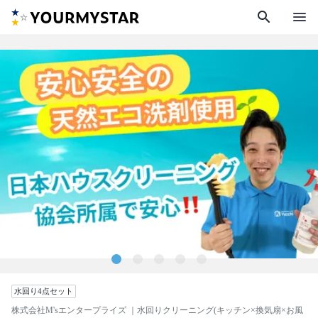
search
menu
水回り4点セット
株式会社M'sエンタープライズ
｜水回りクリーニング(キッチン×換気扇×お風