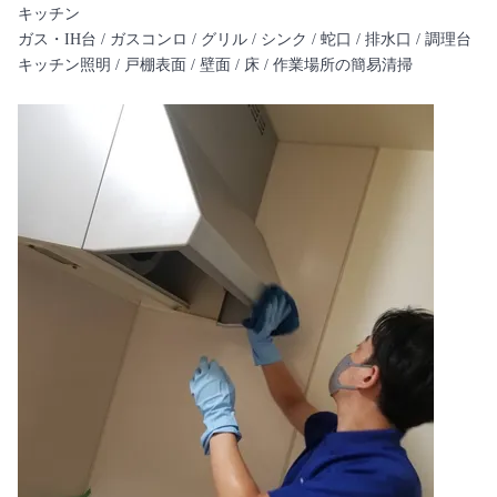
キッチン
ガス・IH台 / ガスコンロ / グリル / シンク / 蛇口 / 排水口 / 調理台
キッチン照明 / 戸棚表面 / 壁面 / 床 / 作業場所の簡易清掃