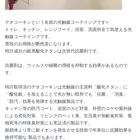
デオコーキンという名前の光触媒コーテイングです⭐️
トイレ、キッチン、レンジフード、浴室、洗面所全て気使える光
触媒コーテイングです。
普段のお掃除が断然楽になります。
特許成分の銀系酸化チタンは次世代抗菌剤です。
抗菌剤は、ウィルスや細菌の増殖を抑制する効果があるもので
す。
特許取得済のデオコーキンは光触媒の主原料「酸化チタン」に
「酸化銀」を加えることで光が無い暗所でも「抗菌」「消臭」
「防汚」効果を発揮する光触媒製品です。
キッチン等の防汚コート、浴室のカビ対策、外壁のコケや紫外線
による劣化対策、リビングのペット臭、生活臭や加齢臭対策、孤
独死等の特殊臭対策にも実証済の製品です。
銀錯体より常に銀イオンを発⽣させる技術で年単位に抗菌効果を
維持可能な 製品でもあります。