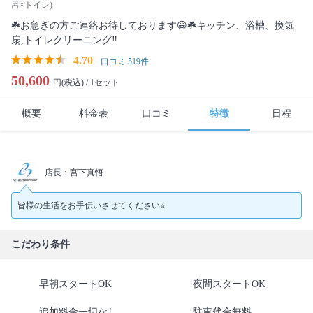
呂×トイレ)
☘️お急ぎの方ご連絡お待しております😀☘️キッチン、浴槽、換気
扇,トイレクリーニング‼️
4.70
口コミ 519件
50,600
円(税込) /
1セット
概要
料金表
口コミ
特徴
日程
店長：宮下真悟
皆様の生活をお手伝いさせてください⭐️
こだわり条件
早朝スタートOK
夜間スタートOK
追加料金一切なし
駐車代金無料