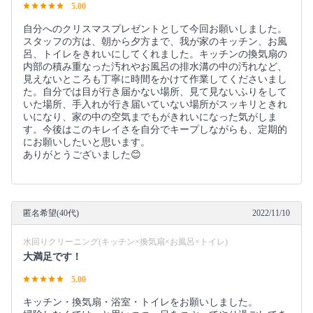
5.00
自分へのクリスマスプレゼントとして今回お願いしました。
スタッフの方は、朝から夕方まで、我が家のキッチン、お風
呂、トイレをきれいにしてくれました。キッチンの換気扇の
内部の積み重なった汚れやお風呂の排水溝の中の汚れなど、
見えないところも丁寧に時間をかけて作業してくださいまし
た。自分では目が行き届かない場所、見て見ないふりをして
いた場所、手入れが行き届いていない場所がスッキリときれ
いになり、家の中の空気までもがきれいになった気がしま
す。今後はこのキレイさを自分でキープしながらも、定期的
にお願いしたいと思います。
ありがとうございました😊
匿名希望(40代)
2022/11/10
水回りクリーニング(キッチン×換気扇×お風呂×トイレ)
大満足です！
5.00
キッチン・換気扇・浴室・トイレをお願いしました。