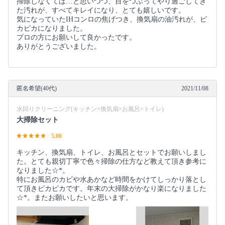
掃除しなくては…と思いつつ、目をつぶってやり過ごしてき
た汚れが、すべてキレイになり、とても嬉しいです。
気になっていたIHコンロの焦げつき、換気扇の油汚れが、ピ
カピカになりました。
プロの方にお願いして良かったです。
ありがとうございました。
匿名希望(40代)
2021/11/08
水回りクリーニング(キッチン×換気扇×お風呂×トイレ)
大掃除セット
5.00
キッチン、換気扇、トイレ、お風呂とセットでお願いしまし
た。とても親切丁寧で色々掃除の仕方など教えて頂き参考に
なりました☆*。
特にお風呂のカビや水あかなど時間をかけてしっかり落とし
て頂きピカピカです。年末の大掃除がかなり楽になりました
☆*。またお願いしたいと思います。