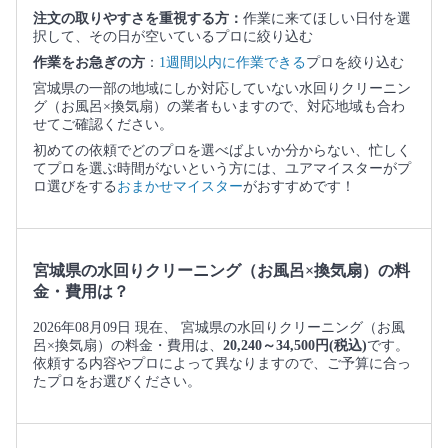
注文の取りやすさを重視する方：
作業に来てほしい日付を選
択して、その日が空いているプロに絞り込む
作業をお急ぎの方
：
1週間以内に作業できる
プロを絞り込む
宮城県の一部の地域にしか対応していない水回りクリーニン
グ（お風呂×換気扇）の業者もいますので、対応地域も合わ
せてご確認ください。
初めての依頼でどのプロを選べばよいか分からない、忙しく
てプロを選ぶ時間がないという方には、ユアマイスターがプ
ロ選びをする
おまかせマイスター
がおすすめです！
宮城県の水回りクリーニング（お風呂×換気扇）の料
金・費用は？
2026年08月09日 現在、 宮城県の水回りクリーニング（お風
呂×換気扇）の料金・費用は、
20,240～34,500円(税込)
です。
依頼する内容やプロによって異なりますので、ご予算に合っ
たプロをお選びください。