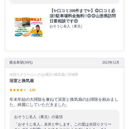
【✨口コミ200件まで✨】😊口コミ必
須‼️駐車場料金無料!!😊😊山形県訪問
日要相談です😊
おそうじ名人（東北）
匿名希望(30代)
2023年12月
水回りクリーニング(お風呂×換気扇) | 宮城県
浴室と換気扇
4.00
年末年始の大掃除を兼ねて浴室と換気扇のお掃除を頼みまし
た。綺麗にしていただきました。
おそうじ名人（東北）の返信
「おそうじ名人」永井と申します。この度は水回りクリー