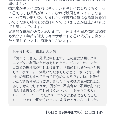
思いました。
換気扇がキレイになればキッチンもキレイにしなくちゃ！っ
て思えるしお風呂がキレイになれば洗面もキレイにしなき
ゃ！って思い取り掛かりました。作業前に気になる部分を聞
いてくださり時間との駆け引きではりましたが仕上がりもと
ても満足しています。
定期的な依頼が必要と思いますが、何より今回の依頼は家族
も気分よく年始を迎える為のサポートと思い依頼をし良かっ
たと感じています。有難うございます。
おそうじ名人（東北）の返信
「おそうじ名人」尾澤と申します。 この度は水回りクリー
ニングをご利用いただきありがとうございました。 また、
口コミの投稿感謝申し上げます。 『依頼をし良かったと感
じています。』ご満足いただきありがとうございます。 水
回りの清掃をすべて自分で行うのは大変ですよね。お任せ
いただきありがとうございました！ その後の使用に問題は
ありませんでしょうか。 万が一、不具合やご不満があった
場合は遠慮なくお申し付けください。 「おそうじ名人」
TEL 0120-032-150 またクリーニングが必要となりました
ら、いつでもご用命ください。 ありがとうございました。
【✨口コミ200件まで✨】😊口コミ必