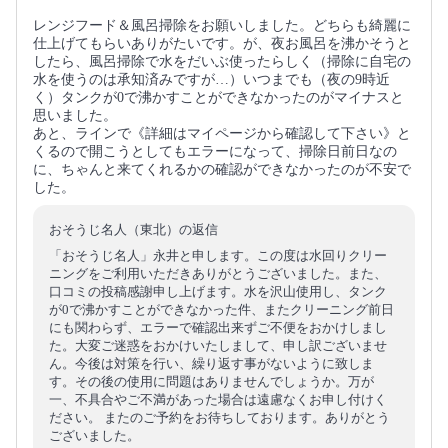
レンジフード＆風呂掃除をお願いしました。どちらも綺麗に
仕上げてもらいありがたいです。が、夜お風呂を沸かそうと
したら、風呂掃除で水をだいぶ使ったらしく（掃除に自宅の
水を使うのは承知済みですが…）いつまでも（夜の9時近
く）タンクが0で沸かすことができなかったのがマイナスと
思いました。
あと、ラインで《詳細はマイページから確認して下さい》と
くるので開こうとしてもエラーになって、掃除日前日なの
に、ちゃんと来てくれるかの確認ができなかったのが不安で
した。
おそうじ名人（東北）の返信
「おそうじ名人」永井と申します。この度は水回りクリー
ニングをご利用いただきありがとうございました。また、
口コミの投稿感謝申し上げます。水を沢山使用し、タンク
が0で沸かすことができなかった件、またクリーニング前日
にも関わらず、エラーで確認出来ずご不便をおかけしまし
た。大変ご迷惑をおかけいたしまして、申し訳ございませ
ん。今後は対策を行い、繰り返す事がないように致しま
す。その後の使用に問題はありませんでしょうか。万が
一、不具合やご不満があった場合は遠慮なくお申し付けく
ださい。 またのご予約をお待ちしております。ありがとう
ございました。