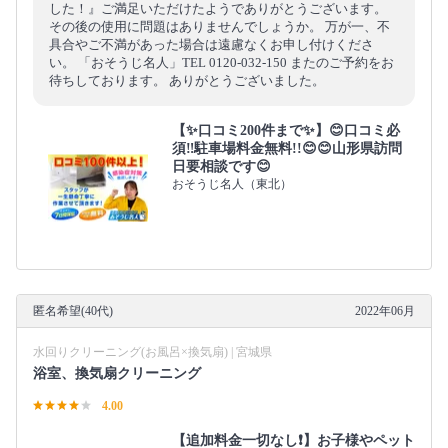
した！』ご満足いただけたようでありがとうございます。
その後の使用に問題はありませんでしょうか。 万が一、不
具合やご不満があった場合は遠慮なくお申し付けくださ
い。 「おそうじ名人」TEL 0120-032-150 またのご予約をお
待ちしております。 ありがとうございました。
【✨口コミ200件まで✨】😊口コミ必
須‼️駐車場料金無料!!😊😊山形県訪問
日要相談です😊
おそうじ名人（東北）
匿名希望(40代)
2022年06月
水回りクリーニング(お風呂×換気扇) | 宮城県
浴室、換気扇クリーニング
4.00
【追加料金一切なし❗️】お子様やペット