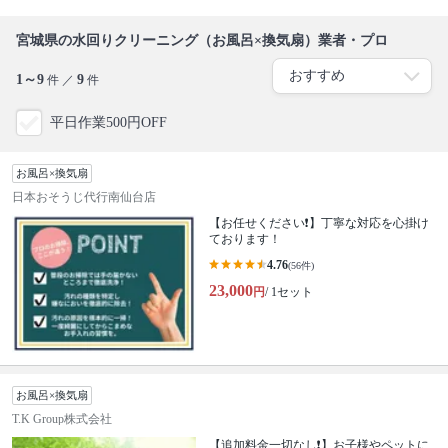
宮城県の水回りクリーニング（お風呂×換気扇）業者・プロ
1～9
9
件 ／
件
平日作業500円OFF
お風呂×換気扇
日本おそうじ代行南仙台店
【お任せください❗️】丁寧な対応を心掛け
ております！
4.76
(56件)
23,000
円
/ 1セット
お風呂×換気扇
T.K Group株式会社
【追加料金一切なし❗️】お子様やペットに