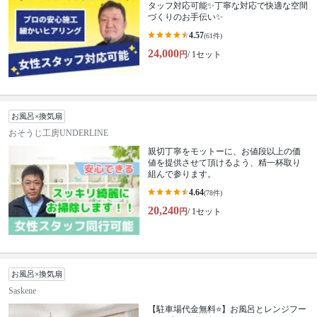
タッフ対応可能✨丁寧な対応で快適な空間
づくりのお手伝い✨
4.57
(61件)
24,000
円
/ 1セット
お風呂×換気扇
おそうじ工房UNDERLINE
親切丁寧をモットーに、お値段以上の価
値を提供させて頂けるよう、精一杯取り
組んで参ります。
4.64
(78件)
20,240
円
/ 1セット
お風呂×換気扇
Saskene
【駐車場代金無料⭐️】お風呂とレンジフー