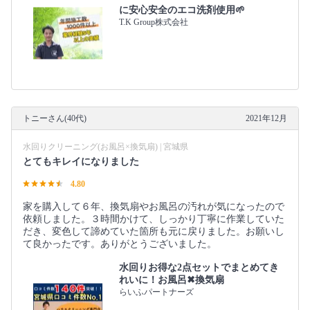
に安心安全のエコ洗剤使用🌱
T.K Group株式会社
トニーさん(40代)
2021年12月
水回りクリーニング(お風呂×換気扇) | 宮城県
とてもキレイになりました
4.80
家を購入して６年、換気扇やお風呂の汚れが気になったので
依頼しました。３時間かけて、しっかり丁寧に作業していた
だき、変色して諦めていた箇所も元に戻りました。お願いし
て良かったです。ありがとうございました。
水回りお得な2点セットでまとめてき
れいに！お風呂✖︎換気扇
らいふパートナーズ