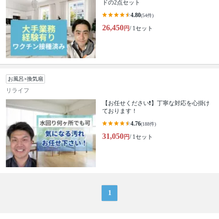
ドの2点セット
4.80
(54件)
26,450
円
/ 1セット
お風呂×換気扇
リライフ
【お任せください❗️】丁寧な対応を心掛け
ております！
4.76
(188件)
31,050
円
/ 1セット
1