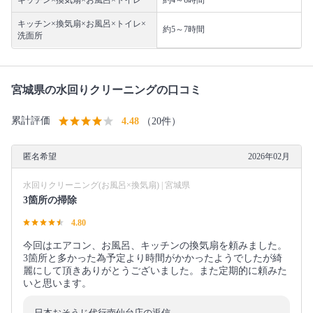
キッチン×換気扇×お風呂×トイレ
約4～6時間
キッチン×換気扇×お風呂×トイレ×
約5～7時間
洗面所
宮城県の水回りクリーニングの口コミ
累計評価
4.48
（20件）
匿名希望
2026年02月
水回りクリーニング(お風呂×換気扇) | 宮城県
3箇所の掃除
4.80
今回はエアコン、お風呂、キッチンの換気扇を頼みました。
3箇所と多かった為予定より時間がかかったようでしたが綺
麗にして頂きありがとうございました。また定期的に頼みた
いと思います。
日本おそうじ代行南仙台店の返信