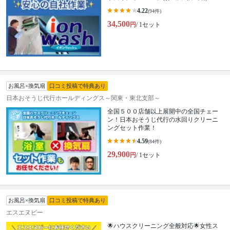
4.22
(94件)
34,500
円
/ 1セット
お風呂×換気扇
口コミ投稿で特典あり
日本おそうじ代行ホールディングス～関東・東北支部～
全国５００店舗以上展開中の全国チェー
ン！日本おそうじ代行の水回りクリーニ
ングセット作業！
4.59
(84件)
29,900
円
/ 1セット
お風呂×換気扇
口コミ投稿で特典あり
エスエヌビー
🌟ハウスクリーニング全般対応🌟女性ス