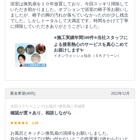
浴室は換気扇を１０年放置しており、今回スッキリ掃除して
いただき助かりました。オプションで浴室の椅子等お願いし
ましたが、椅子の脚の汚れが落ちていなかったのが少し残念
でした。しかしトータルして大満足です。時間をかけて丁寧
に掃除していただきありがとうございました。
⭐施工実績年間500件⭐当社スタッフに
よる接客熱心のサービスを真心こめて
お届けします✨
イオンウォッシュ仙台（ＳＫクリーン）
匿名希望(40代)
2022年12月
水回りクリーニング(お風呂×換気扇) | 宮城県
確認が度々あり、相談しながら
4.80
お風呂とキッチン換気扇の清掃をお願いしました。
自分自身だけでは勢い付かないとこの作業量は終わらないと