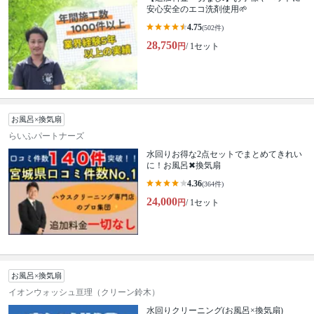
安心安全のエコ洗剤使用🌱
4.75
(502件)
28,750
円
/ 1セット
お風呂×換気扇
らいふパートナーズ
水回りお得な2点セットでまとめてきれい
に！お風呂✖︎換気扇
4.36
(364件)
24,000
円
/ 1セット
お風呂×換気扇
イオンウォッシュ亘理（クリーン鈴木）
水回りクリーニング(お風呂×換気扇)