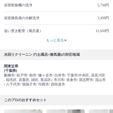
浴室乾燥機の洗浄
5,750円
浴室換気扇の分解洗浄
3,450円
追い焚き配管（風呂釜）
12,650円
1,725円
もっと見る
水回りクリーニング(お風呂×換気扇)の対応地域
関東近県
[千葉県]
船橋市
/ 松戸市
/ 柏市
/ 鎌ヶ谷市
/ 白井市
/ 千葉市
中央区
, 花見川区
(
, 稲毛区
, 若葉区
, 緑区
, 美浜区
/ 市川市
/ 佐倉市
/ 習志野市
/ 流山市
)
/ 八千代市
/ 我孫子市
/ 印西市
/ 四街道市
このプロのおすすめセット