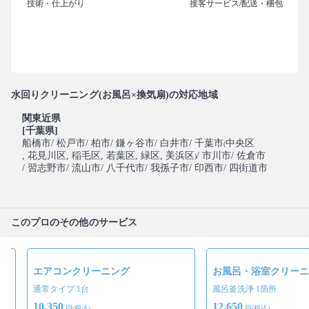
水回りクリーニング(お風呂×換気扇)の対応地域
関東近県
[千葉県]
船橋市
/ 松戸市
/ 柏市
/ 鎌ヶ谷市
/ 白井市
/ 千葉市
中央区
(
, 花見川区
, 稲毛区
, 若葉区
, 緑区
, 美浜区
/ 市川市
/ 佐倉市
)
/ 習志野市
/ 流山市
/ 八千代市
/ 我孫子市
/ 印西市
/ 四街道市
このプロのその他のサービス
グ
エアコンクリーニング
お風呂・浴室クリーニ
通常タイプ 1台
風呂釜洗浄 1箇所
10,350
12,650
円(税込)
円(税込)