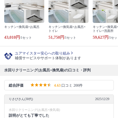
キッチン×換気扇×お風呂
キッチン×換気扇×お風呂×
キッチン×換気扇
トイレ
トイレ×洗面所
43,010円
51,750円
59,627円
/1セット
/1セット
/1セッ
ユアマイスター安心への取り組み
補償サービスやサポート体制があります
水回りクリーニング(お風呂×換気扇)の口コミ・評判
総合評価
4.63
口コミ 200件
りさぴさん(30代)
2025/12/29
水回りクリーニング(お風呂×換気扇)
説明がとても丁寧でした