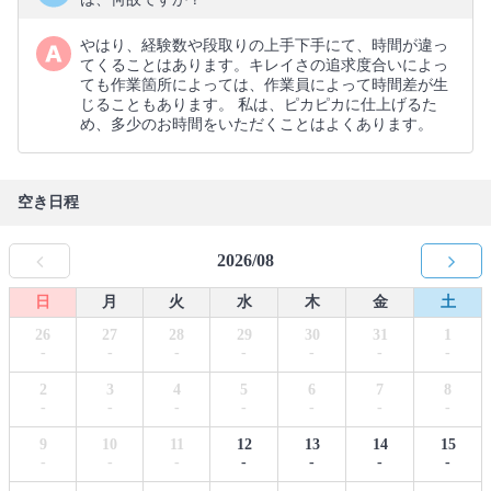
やはり、経験数や段取りの上手下手にて、時間が違っ
てくることはあります。キレイさの追求度合いによっ
ても作業箇所によっては、作業員によって時間差が生
じることもあります。 私は、ピカピカに仕上げるた
め、多少のお時間をいただくことはよくあります。
空き日程
2026/08
日
月
火
水
木
金
土
26
27
28
29
30
31
1
-
-
-
-
-
-
-
2
3
4
5
6
7
8
-
-
-
-
-
-
-
9
10
11
12
13
14
15
-
-
-
-
-
-
-