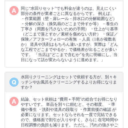
同じ“水回りセット”でも料金が違うのは、見えにくい
部分の条件が業者ごとに異なるからです。 例えば、
・作業範囲（壁・扉レール・排水口の分解範囲など）
・分解の深さ（換気扇のどこまで外すか等） ・養生の
丁寧さ（周囲を汚さないための手間） ・仕上がり基準
（どこまで落とすか／素材を傷めない方針） ・保証／
保険／アフターフォローの有無 ・人員（1名か複数名
か） 道具や洗剤はもちろん違いますが、実際は「どん
な工程でどこまでやるか」で価格差が出ることが多い
です。 「当店は“どこまで含むか”を先に明確にし、当
日になって話が変わらないように進めます。」
水回りクリーニングはセットで依頼する方が、別々キ
ッチンやお風呂をクリーニングするよりお得になりま
すか？
結論、セット依頼は “費用＋手間”の総合でお得になり
やすいです。 単品を別々に頼むと、その都度、 ・準
備や養生 ・洗剤や道具の段取り ・作業前後の確認 が
必要になります。セットならそれを一度で完結できる
ので、価格面で割引が入りやすく、さらに 在宅時間や
日程調整の負担も減ります。 ただし、汚れの強さやご