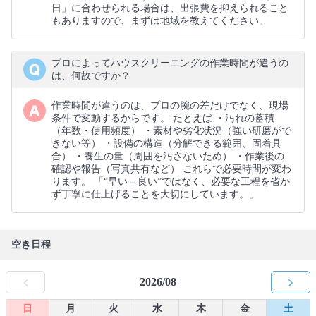
日」に合わせられる場合は、出張費を抑えられること
もありますので、まずは地域を教えてください。
プロによってハウスクリーニングの作業時間が違うの
は、何故ですか？
作業時間が違うのは、プロの腕の差だけでなく、現場
条件で変動するからです。 たとえば ・汚れの蓄積
（年数・使用頻度） ・素材や劣化状況（強い研磨がで
きない等） ・設備の構造（分解できる範囲、固着具
合） ・養生の量（周囲を汚さないため） ・作業後の
確認や報告（写真共有など） これらで必要時間が変わ
ります。 「“早い＝良い”ではなく、必要な工程を省か
ず丁寧に仕上げることを大切にしています。」
空き日程
2026/08
日
月
火
水
木
金
土