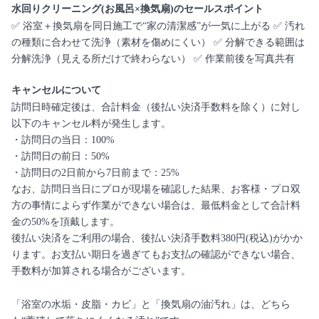
水回りクリーニング(お風呂×換気扇)のセールスポイント
✅ 浴室＋換気扇を同日施工で“家の清潔感”が一気に上がる ✅ 汚れ
の種類に合わせて洗浄（素材を傷めにくい） ✅ 分解できる範囲は
分解洗浄（見える所だけで終わらない） ✅ 作業前後を写真共有
キャンセルについて
訪問日時確定後は、合計料金（後払い決済手数料を除く）に対し
以下のキャンセル料が発生します。
・訪問日の当日：100%
・訪問日の前日：50%
・訪問日の2日前から7日前まで：25%
なお、訪問日当日にプロが現場を確認した結果、お客様・プロ双
方の事情によらず作業ができない場合は、最低料金として合計料
金の50%を頂戴します。
後払い決済をご利用の場合、後払い決済手数料380円(税込)がかか
ります。お支払い期日を過ぎてもお支払の確認ができない場合、
手数料が加算される場合がございます。
「浴室の水垢・皮脂・カビ」と「換気扇の油汚れ」は、どちら