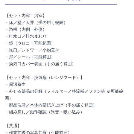
【セット内容：浴室】
・床／壁／天井（手の届く範囲）
・浴槽（内側・外側）
・排水口／排水まわり
・鏡（ウロコ：可能範囲）
・蛇口／シャワー／小物置き
・扉／レール（可能範囲）
・換気口カバー表面（手の届く範囲）
【セット内容：換気扇（レンジフード）】
・周辺養生
・外せる部品の分解（フィルター／整流板／ファン等 ※可能範
囲）
・部品洗浄／本体内部拭き上げ（手の届く範囲）
・組み戻し／動作確認（異音・吸い込み）
【共通】
・作業前後の写真共有（可能範囲）