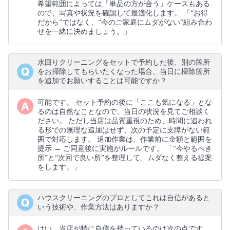
希望範囲によっては「単品の方が合う」ケースもある
ので、写真や状況を確認して最適化します。 「“お得
だから”ではなく、“今のご家庭にムダがない”組み合わ
せを一緒に決めましょう。」
水回りクリーニングをセットで予約した後、別の箇所
をお掃除してもらいたくなった場合、当日に掃除箇所
を追加でお願いすることは可能ですか？
可能です。 セット予約の後に「ここも気になる」とな
るのは自然なことなので、当日の状況を見てご相談く
ださい。 ただし当店は品質重視のため、時間に追われ
る形での無理な追加はせず、次の予定に支障がない範
囲で対応します。 追加作業は、作業前に金額と範囲を
提示 → ご同意後に実施がルールです。 「“今やるべき
所”と“次回で良い所”を整理して、ムダなく整える提案
をします。」
ハウスクリーニングのプロとしてこれは自信があると
いう技術や、作業方法はありますか？
はい、当店が特に自信を持っているのは次の点です。