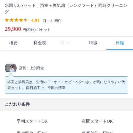
水回り2点セット｜浴室＋換気扇（レンジフード）同時クリーニン
グ
4.91
口コミ 89件
29,900
円(税込) /
1セット
概要
料金表
口コミ
特徴
日程
店長：上別府健
浴室と換気扇は、生活の「ニオイ・カビ・ベタつき」が気になりやすい代
表セット。 同日施工で、空間の清潔
こだわり条件
早朝スタートOK
夜間スタートOK