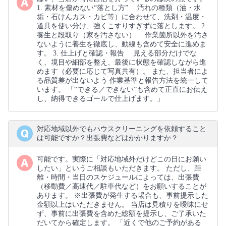
1. 素材を傷めない“落とし方” 汚れの種類（油・水
垢・石けんカス・カビ等）に合わせて、洗剤・温度・
道具を使い分け、強くこすりすぎずに落とします。 2.
養生と段取り（家を汚さない） 作業箇所以外を汚さ
ないように養生を徹底し、動線も含めて安全に進めま
す。 3. 仕上げと確認・報告 見える部分だけでな
く、境目や細部を整え、最後に状態を確認しながら進
めます（必要に応じて写真共有）。 また、担当者によ
る品質差が出ないよう 作業基準と報告方法を統一して
います。 「“できる／できない”も含めて正直にお伝え
し、納得できるゴールで仕上げます。」
対応地域以外でもハウスクリーニングを依頼すること
は可能ですか？出張費などはかかりますか？
可能です。実際に「対応地域外だけどこの日にお願い
したい」というご相談もいただきます。 ただし、距
離・時間・当日のスケジュールによっては、出張費
（移動費／高速代／駐車代など）をお願いすることが
あります。 ※出張費が発生する場合も、事前提示した
金額以上はいただきません。 当店は見積りを曖昧にせ
ず、事前に出張費を含めた総額を提示し、ご了承いた
だいてから確定します。 「近くで他のご予約がある