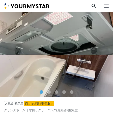
search
menu
お風呂×換気扇
口コミ投稿で特典あり
クリンズホーム
｜水回りクリーニング(お風呂×換気扇)