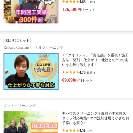
4.68
(134件)
126,500
円
/ 1セット
水回り5点セット
Re:Karu Cleaning リ･カルクリーニング
⭐『クオリティ』『責任感』を重視！施工
方法・薬剤・仕上がり 他社との3つの違
いをお届け致します！
4.77
(438件)
69,690
円
/ 1セット
グットクリーニング
🌟ハウスクリーニング全般対応🌟女性ス
タッフ対応可能✨エコ洗剤使用で小さなお
子様にも安心✨
4.51
(13件)