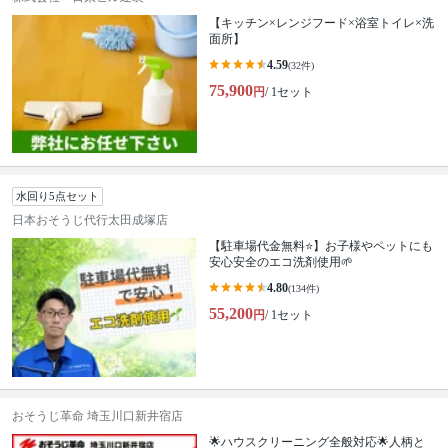
【キッチン×レンジフード×浴室トイレ×洗
面所】
4.59
(32件)
75,900
円
/ 1セット
水回り5点セット
日本おそうじ代行太田成塚店
【駐車場代金無料⭐️】お子様やペットにも
安心安全のエコ洗剤使用🌱
4.80
(134件)
55,200
円
/ 1セット
おそうじ革命 埼玉川口新井宿店
🌟ハウスクリーニング全般対応🌟人柄と