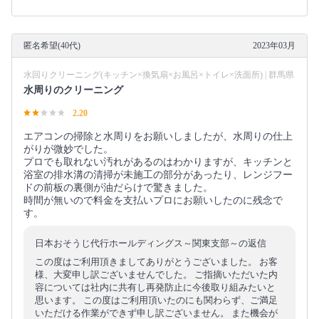
匿名希望(40代)
2023年03月
水回りクリーニング(キッチン×換気扇×お風呂×トイレ×洗面所) | 群馬県
水周りのクリーニング
2.20
エアコンの掃除と水周りをお願いしましたが、水周りの仕上
がりが微妙でした。
プロでも取れない汚れがあるのはわかりますが、キッチンと
浴室の排水溝の清掃が未施工の部分があったり、レンジフー
ドの前板の裏側が油だらけで驚きました。
時間が無いので料金を支払いプロにお願いしたのに残念で
す。
日本おそうじ代行ホールディングス～関東支部～の返信
この度はご利用頂きましてありがとうございました。 お客
様、大変申し訳ございませんでした。 ご指摘いただいた内
容については社内に共有し再発防止に今後取り組みたいと
思います。 この度はご利用頂いたのにも関わらず、ご満足
いただける作業ができず申し訳ございません。 また機会が