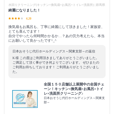
水回りクリーニング(キッチン×換気扇×お風呂×トイレ×洗面所) | 群馬県
綺麗になりました！
4.20
換気扇もお風呂も、丁寧に綺麗にして頂きました！家族皆、
とても喜んでます！
自分でやったら何時間かかるか…？あの労力考えたら、本当
にお願いして良かったです^_^
日本おそうじ代行ホールディングス～関東支部～の返信
K 様 この度はご利用頂きましてありがとうございました。
ご満足して頂く事ができ何よりでございます。 ぜひまたの
ご利用お待ちしております！ ご利用ありがとうございまし
た。
全国１５０店舗以上展開中の全国チェ
ーン！キッチン×換気扇×お風呂×トイ
レ×洗面所クリーニング♪
日本おそうじ代行ホールディングス～関東支
部～