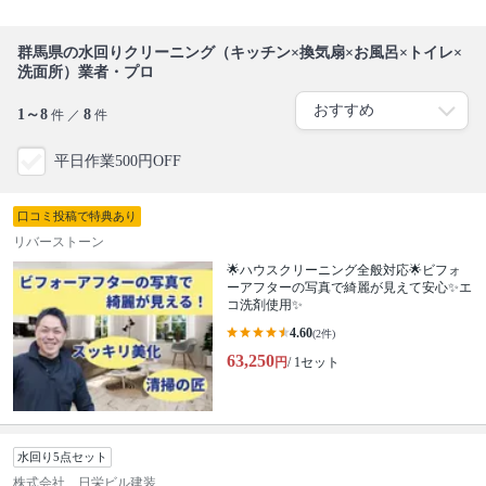
群馬県の水回りクリーニング（キッチン×換気扇×お風呂×トイレ×
洗面所）業者・プロ
1～8
8
件 ／
件
平日作業500円OFF
口コミ投稿で特典あり
リバーストーン
🌟ハウスクリーニング全般対応🌟ビフォ
ーアフターの写真で綺麗が見えて安心✨エ
コ洗剤使用✨
4.60
(2件)
63,250
円
/ 1セット
水回り5点セット
株式会社 日栄ビル建装