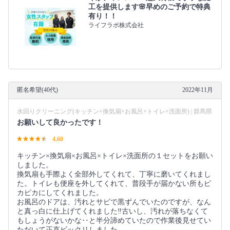
工を提供します🌸早めのご予約で特典
有り！！
ライフラボ株式会社
匿名希望(40代)
2022年11月
水回りクリーニング(キッチン×換気扇×お風呂×トイレ×洗面所) | 群馬県
お願いして良かったです！
4.60
キッチン×換気扇×お風呂×トイレ×洗面所の１セットをお願い
しました。
換気扇も手際よく全部外してくれて、丁寧に磨いてくれまし
た。トイレも便座を外してくれて、普段手が届かない所もピ
カピカにしてくれました。
お風呂のドアは、汚れとサビで黒ずんでいたのですが、なん
と真っ白に仕上げてくれました‼︎古いし、汚れが落ちなくて
もしょうがないかな‥と半分諦めていたので作業後見せてい
ただいて正直ビックリしました。