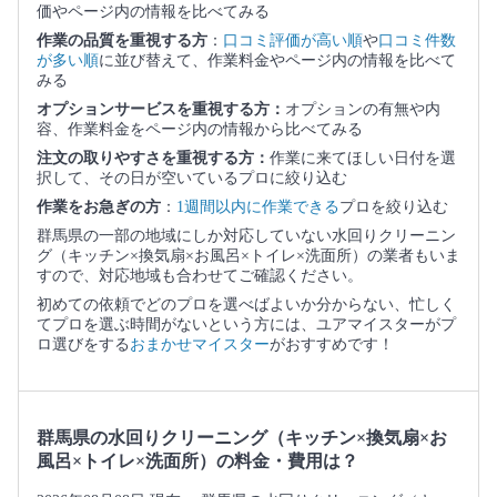
価やページ内の情報を比べてみる
作業の品質を重視する方
：
口コミ評価が高い順
や
口コミ件数
が多い順
に並び替えて、作業料金やページ内の情報を比べて
みる
オプションサービスを重視する方：
オプションの有無や内
容、作業料金をページ内の情報から比べてみる
注文の取りやすさを重視する方：
作業に来てほしい日付を選
択して、その日が空いているプロに絞り込む
作業をお急ぎの方
：
1週間以内に作業できる
プロを絞り込む
群馬県の一部の地域にしか対応していない水回りクリーニン
グ（キッチン×換気扇×お風呂×トイレ×洗面所）の業者もいま
すので、対応地域も合わせてご確認ください。
初めての依頼でどのプロを選べばよいか分からない、忙しく
てプロを選ぶ時間がないという方には、ユアマイスターがプ
ロ選びをする
おまかせマイスター
がおすすめです！
群馬県の水回りクリーニング（キッチン×換気扇×お
風呂×トイレ×洗面所）の料金・費用は？