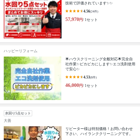
技術で評価されています✨✨
4.56
(24件)
57,970
円
/ 1セット
ハッピーリフォーム
🌟ハウスクリーニング全般対応🌟完全自
社作業✨️ピカピカにします✨️エコ洗剤使用
で安心✨
4.53
(8件)
46,000
円
/ 1セット
水回り5点セット
大善
リピーター様は特别価格！お問い合わせ
下さい、ハイランククリーニングです。