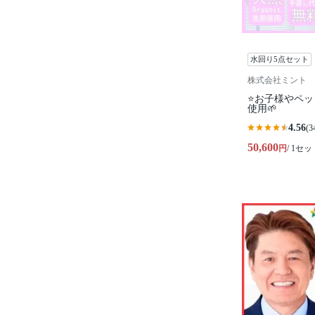
水回り5点セット
株式会社ミント
⭐️お子様やペ
使用🌱
4.56
(3
50,600
円
/ 1セッ