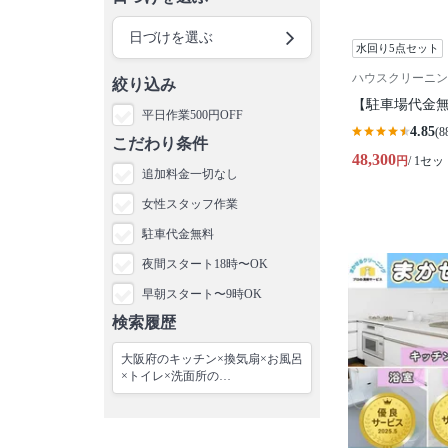
日づけを選ぶ
水回り5点セット
ハウスクリーニン
絞り込み
【駐車場代金無
平日作業500円OFF
4.85
(8
こだわり条件
48,300
円
/ 1セッ
追加料金一切なし
女性スタッフ作業
駐車代金無料
夜間スタート18時〜OK
早朝スタート〜9時OK
検索履歴
大阪府のキッチン×換気扇×お風呂
×トイレ×洗面所の…