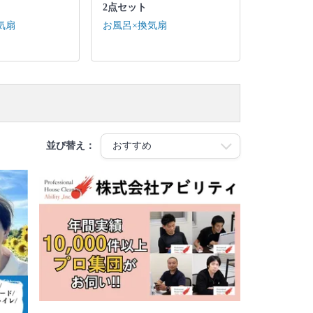
2点セット
気扇
お風呂×換気扇
並び替え：