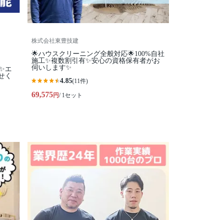
株式会社東豊技建
🌟ハウスクリーニング全般対応🌟100%自社
施工✨複数割引有✨安心の資格保有者がお
伺いします✨
✨エ
せく
4.85
(11件)
69,575
円
/ 1セット