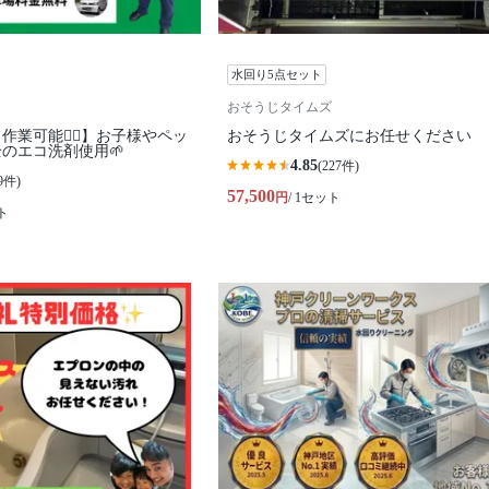
水回り5点セット
おそうじタイムズ
業可能🙆‍♀️】お子様やペッ
おそうじタイムズにお任せください
のエコ洗剤使用🌱
4.85
(227件)
9件)
57,500
円
/ 1セット
ト