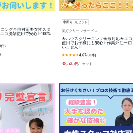
水回り5点セット
ーニング全般対応🌟女性スタ
美好クリーンサービス
エコ洗剤使用で安心✨100%
🌟ハウスクリーニング全般対応🌟エ
使用でお子様にも安心✨作業外注一切
3件)
いません✨
ト
4.67
(88件)
38,525
円
/ 1セット