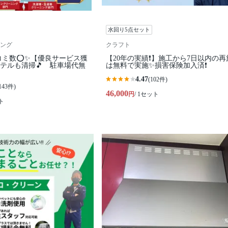
水回り5点セット
ング
クラフト
コミ数⭕✨【優良サービス獲
【20年の実績❗️】施工から7日以内の再
テルも清掃🎵 駐車場代無
は無料で実施✨損害保険加入済❗️
4.47
(102件)
143件)
46,000
円
/ 1セット
ト