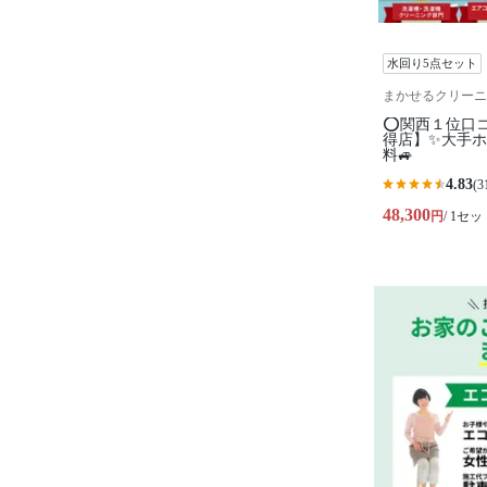
水回り5点セット
まかせるクリーニ
⭕関西１位口
得店】✨大手ホ
料🚙
4.83
(3
48,300
円
/ 1セッ