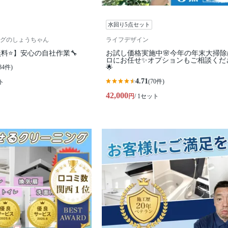
水回り5点セット
グのしょうちゃん
ライフデザイン
料⭐️】安心の自社作業🔧
お試し価格実施中🌸今年の年末大掃除
ロにお任せ✨オプションもご相談くだ
84件)
🌟
4.71
(70件)
ト
42,000
円
/ 1セット