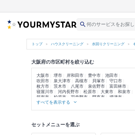
search
トップ
ハウスクリーニング
水回りクリーニング
大阪府の市区町村を絞り込む
大阪市
堺市
岸和田市
豊中市
池田市
吹田市
泉大津市
高槻市
貝塚市
守口市
枚方市
茨木市
八尾市
泉佐野市
富田林市
寝屋川市
河内長野市
松原市
大東市
和泉市
箕面市
柏原市
羽曳野市
門真市
摂津市
すべてを表示する
高石市
藤井寺市
東大阪市
泉南市
四條畷市
交野市
大阪狭山市
阪南市
三島郡
豊能郡
泉北郡
泉南郡
南河内郡
セットメニューを選ぶ