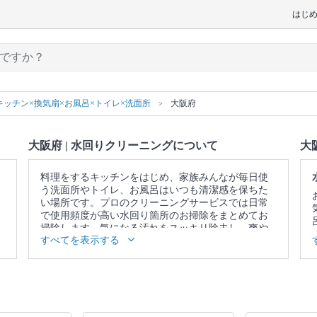
はじ
キッチン×換気扇×お風呂×トイレ×洗面所
大阪府
大阪府 | 水回りクリーニングについて
大
料理をするキッチンをはじめ、家族みんなが毎日使
う洗面所やトイレ、お風呂はいつも清潔感を保ちた
い場所です。プロのクリーニングサービスでは日常
で使用頻度が高い水回り箇所のお掃除をまとめてお
掃除します。気になる汚れをスッキリ除去し、爽や
すべてを表示する
かな空間を取り戻しませんか。
▼表示価格に含まれる水回りクリーニングの作業範
囲
5点セット：キッチン / 換気扇 / お風呂 / トイレ / 洗
面所 4点セット：キッチン / 換気扇 / お風呂 / トイレ
3点セット：キッチン / 換気扇 / お風呂 2点セット：