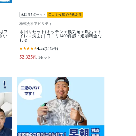
水回り5点セット
口コミ投稿で特典あり
株式会社アビリティ
はプ
水回りセット(キッチン＋換気扇＋風呂＋ト
さい
イレ＋洗面)｜口コミ1400件超・追加料金な
し☺️
4.52
(1445件)
52,325
円
/ 1セット