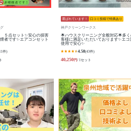
選ばれています！
口コミ投稿で特典あり
グ
神戸クリーンワークス
ス ５点セット✨安心の損害
🌟ハウスクリーニング全般対応🌟多
喫煙者です✨エアコンセット
客様に満足いただいております✨エコ
使用で安心✨
4.58
11件)
(43件)
40,250
ト
円
/ 1セット