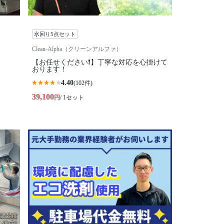
水回り5点セット
Clean-Alpha（クリーンアルファ）
【お任せください❗️】丁寧な対応を心掛けて
おります！
4.40
(102件)
39,100
円
/ 1セット