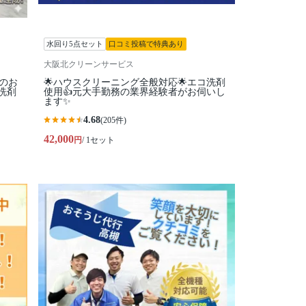
水回り5点セット
口コミ投稿で特典あり
大阪北クリーンサービス
くのお
🌟ハウスクリーニング全般対応🌟エコ洗剤
洗剤
使用👍元大手勤務の業界経験者がお伺いし
ます✨
4.68
(205件)
42,000
円
/ 1セット