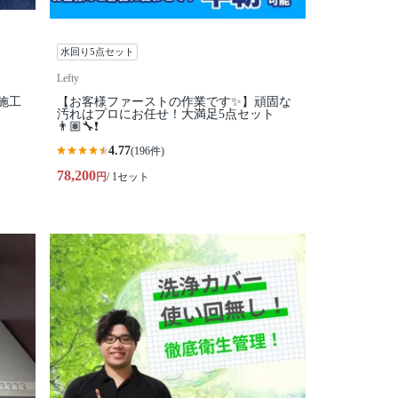
水回り5点セット
Lefty
施工
【お客様ファーストの作業です✨】頑固な
汚れはプロにお任せ！大満足5点セット
👨🏽‍🔧❗️
4.77
(196件)
78,200
円
/ 1セット