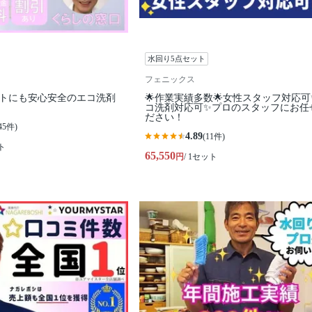
水回り5点セット
フェニックス
ットにも安心安全のエコ洗剤
🌟作業実績多数🌟女性スタッフ対応可
コ洗剤対応可✨プロのスタッフにお任
ださい！
45件)
4.89
(11件)
ト
65,550
円
/ 1セット