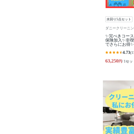
水回り5点セット
ダニークリーニン
✨完ぺきコー
保険加入✨非
でさらにお得✨
4.73
(1
63,250
円
/ 1セッ