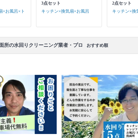
3点セット
2点セット
キッチン / 換気扇 ※それぞれの「共通の作業範囲」
になります。
扇×お風呂×ト
キッチン×換気扇×お風呂
キッチン×換
口コミ
もご参照ください。
※本ページでは一部プロモーションを含む場合があ
ります。
洗面所の水回りクリーニング業者・プロ
おすすめ順