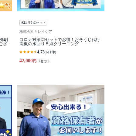
水回り5点セット
株式会社キレイシア
コ洗剤
コロナ対策◎セットでお得！おそうじ代行
ござ
高槻の水回り５点クリーニング
4.73
(611件)
42,000
円
/ 1セット