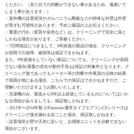
ください。（見た目での判断ができない事があるため、傷着いて
しまう事があります。）
・室外機の設置状況やガルバニウム剛板などの特殊な外壁は外壁
が黒ずむ可能性があります。予めご確認の上お伝えください。
・重度の汚れ（変質や染色など）は、クリーニングで完全に落と
しかねる場合があります。ご容赦ください。
・7日間保証につきまして、9年経過の製品の場合、クリーニング
が原因での故障、破損等は保証できかねます。
また、9年経過をしていない製品についても、クリーニングが原因
でない場合(基盤の劣化や動作不良)は保証の対象外となります。ク
リーニング後であってもメーカー等の判断や作業員の点検の結果
で原因が他にある場合、こちらでの保証はできかねますので、ご
理解いただけますようお願いいたします。
・洗濯機のみ、製造から8年以上経過しているものについてはいか
なる理由がありましても、保証致しかねます。
・2011年〜2014年製 のPanasonic通常タイプエアコンCSシリーズは
クリーニング後水漏れを起こした場合、保証致しかねます。
・設置場所が壁や天井に近いと、お掃除ユニットを分解できない
場合がございます。