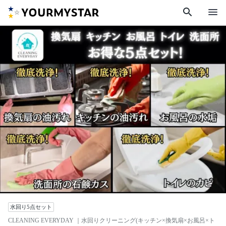
search
menu
水回り5点セット
CLEANING EVERYDAY
｜水回りクリーニング(キッチン×換気扇×お風呂×ト