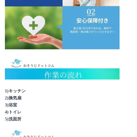
1)キッチン
2)換気扇
3)浴室
4)トイレ
5)洗面所