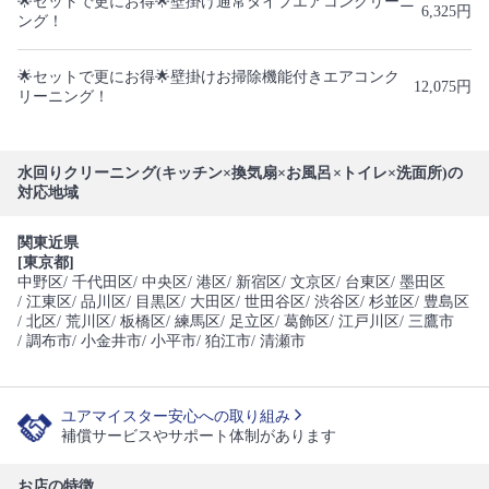
🌟セットで更にお得🌟壁掛け通常タイプエアコンクリーニ
6,325円
ング！
🌟セットで更にお得🌟壁掛けお掃除機能付きエアコンク
12,075円
リーニング！
水回りクリーニング(キッチン×換気扇×お風呂×トイレ×洗面所)の
対応地域
関東近県
[東京都]
中野区
/ 千代田区
/ 中央区
/ 港区
/ 新宿区
/ 文京区
/ 台東区
/ 墨田区
/ 江東区
/ 品川区
/ 目黒区
/ 大田区
/ 世田谷区
/ 渋谷区
/ 杉並区
/ 豊島区
/ 北区
/ 荒川区
/ 板橋区
/ 練馬区
/ 足立区
/ 葛飾区
/ 江戸川区
/ 三鷹市
/ 調布市
/ 小金井市
/ 小平市
/ 狛江市
/ 清瀬市
ユアマイスター安心への取り組み
補償サービスやサポート体制があります
お店の特徴