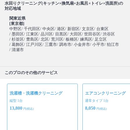
水回りクリーニング(キッチン×換気扇×お風呂×トイレ×洗面所)の
対応地域
関東近県
[東京都]
中野区
/ 千代田区
/ 中央区
/ 港区
/ 新宿区
/ 文京区
/ 台東区
/ 墨田区
/ 江東区
/ 品川区
/ 目黒区
/ 大田区
/ 世田谷区
/ 渋谷区
/ 杉並区
/ 豊島区
/ 北区
/ 荒川区
/ 板橋区
/ 練馬区
/ 足立区
/ 葛飾区
/ 江戸川区
/ 三鷹市
/ 調布市
/ 小金井市
/ 小平市
/ 狛江市
/ 清瀬市
このプロのその他のサービス
洗濯槽・洗濯機クリーニング
エアコンクリーニング
縦型 1台
通常タイプ 1台
13,800
8,050
円(税込)
円(税込)