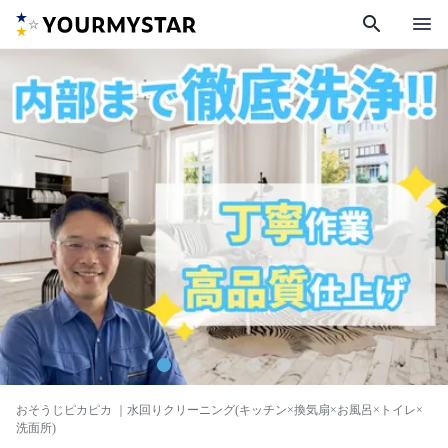
search
menu
おそうじピカピカ
｜水回りクリーニング(キッチン×換気扇×お風呂×トイレ×
洗面所)