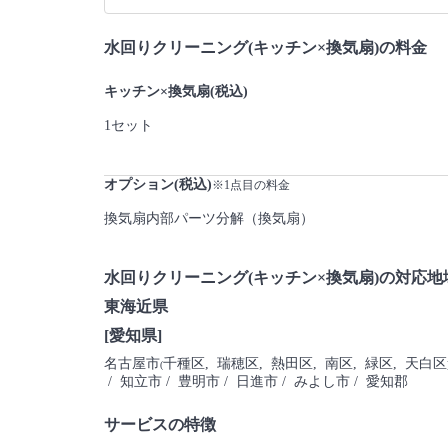
水回りクリーニング(キッチン×換気扇)の料金
キッチン×換気扇(税込)
1セット
オプション(税込)
※1点目の料金
換気扇内部パーツ分解（換気扇）
水回りクリーニング(キッチン×換気扇)の対応地
東海近県
[愛知県]
名古屋市
千種区
, 瑞穂区
, 熱田区
, 南区
, 緑区
, 天白区
(
/ 知立市
/ 豊明市
/ 日進市
/ みよし市
/ 愛知郡
サービスの特徴