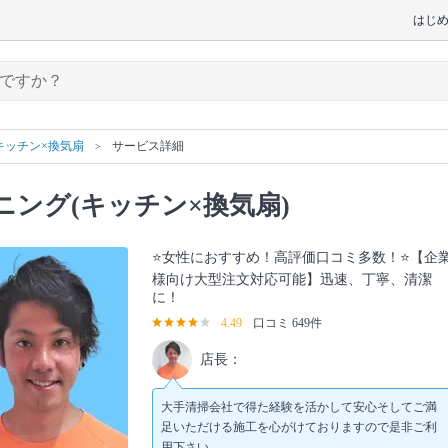
はじ
キッチン×換気扇
サービス詳細
ング(キッチン×換気扇)
⭐️女性におすすめ！高評価口コミ多数！⭐️【企
様向け大型注文対応可能】迅速、丁寧、清潔
に！
4.49
口コミ 649件
店長：
大手清掃会社で得た経験を活かして安心そしてご満
足いただける施工を心がけておりますので是非ご利
用下さい