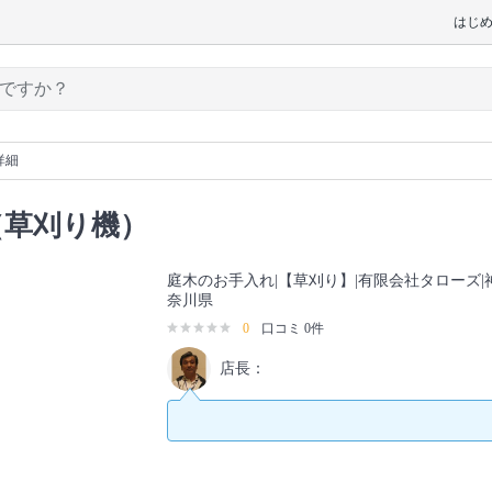
はじ
詳細
（草刈り機）
庭木のお手入れ|【草刈り】|有限会社タローズ|
奈川県
0
口コミ 0件
店長：