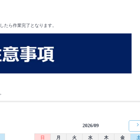
したら作業完了となります。
。
2026/09
日
月
火
水
木
金