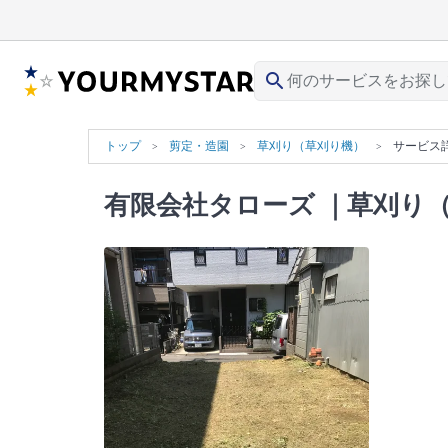
search
トップ
剪定・造園
草刈り（草刈り機）
サービス
有限会社タローズ
｜草刈り