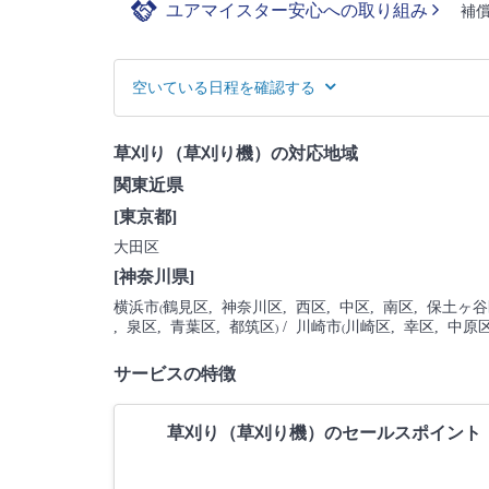
ユアマイスター安心への取り組み
補
空いている日程を確認する
草刈り（草刈り機）の対応地域
関東近県
[東京都]
大田区
[神奈川県]
横浜市
鶴見区
, 神奈川区
, 西区
, 中区
, 南区
, 保土ヶ
(
, 泉区
, 青葉区
, 都筑区
/ 川崎市
川崎区
, 幸区
, 中原
)
(
サービスの特徴
草刈り（草刈り機）のセールスポイント