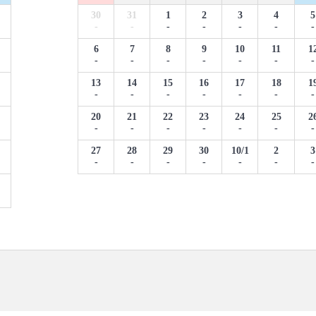
30
31
1
2
3
4
5
-
-
-
-
-
-
-
6
7
8
9
10
11
1
-
-
-
-
-
-
-
13
14
15
16
17
18
1
-
-
-
-
-
-
-
20
21
22
23
24
25
2
-
-
-
-
-
-
-
27
28
29
30
10/1
2
3
-
-
-
-
-
-
-