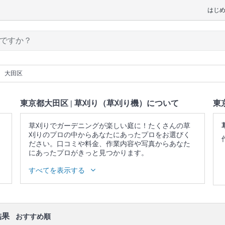
はじ
大田区
東京都大田区 | 草刈り（草刈り機）について
東
草刈りでガーデニングが楽しい庭に！たくさんの草
刈りのプロの中からあなたにあったプロをお選びく
ださい。口コミや料金、作業内容や写真からあなた
にあったプロがきっと見つかります。
▼表示価格に含まれる草刈り（草刈り機）の作業範
すべてを表示する
囲
草刈り機で草刈り / 除草剤散布 / ゴミ回収を受ける場
合は草刈り作業で発生したすべてのゴミを回収
口コミ
もご参照ください。
結果
おすすめ順
※本ページでは一部プロモーションを含む場合があ