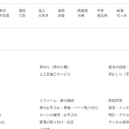
奥沢
蒲田
池上
葛西
西葛西
平井
綾瀬
中目黒
三田
六本木
赤坂
大崎
恵比寿
代々木
草刈り（草刈り機）
庭木の伐採
人工芝施工サービス
草むしり（
リフォーム・家の修繕
防犯対策
車のお手入れ・整備・パーツ取り付け
家具・イン
れ
カバンの修理・お手入れ
時計・アク
入れ
家電の取り付け・設定
デジタル保