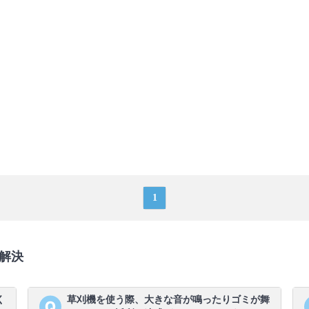
1
解決
く
草刈機を使う際、大きな音が鳴ったりゴミが舞