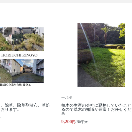
ります。
一乃桜
り、除草、除草剤散布、草処
植木の生産の会社に勤務していたこと
ております。
るので草木の知識が豊富！お任せくだ
💪
米
9,200
円
/ 50平米