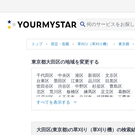
search
トップ
剪定・造園
草刈り（草刈り機）
東京都
東京都大田区の地域を変更する
千代田区
中央区
港区
新宿区
文京区
台東区
墨田区
江東区
品川区
目黒区
世田谷区
渋谷区
中野区
杉並区
豊島区
北区
荒川区
板橋区
練馬区
足立区
葛飾区
江戸川区
八王子市
立川市
武蔵野市
三鷹市
すべてを表示する
青梅市
府中市
昭島市
調布市
町田市
小金井市
小平市
日野市
東村山市
国分寺市
国立市
福生市
狛江市
東大和市
清瀬市
東久留米市
武蔵村山市
多摩市
稲城市
羽村市
あきる野市
西東京市
西多摩郡
大田区(東京都)の草刈り（草刈り機）の検索
大島町
利島村
新島村
神津島村
三宅島