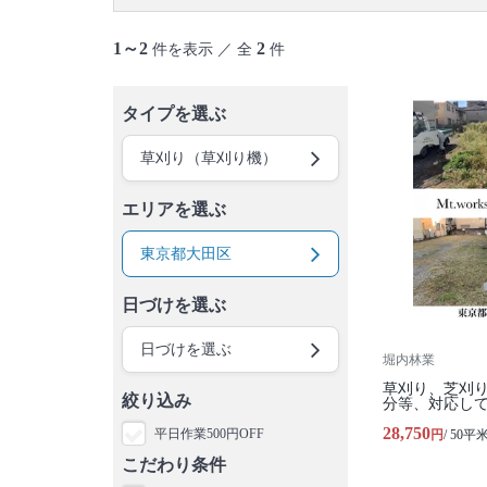
御蔵島村
八丈島
青ヶ島村
小笠原村
1～2
2
件を表示 ／ 全
件
タイプを選ぶ
草刈り（草刈り機）
エリアを選ぶ
東京都大田区
日づけを選ぶ
日づけを選ぶ
堀内林業
草刈り、芝刈
絞り込み
分等、対応し
28,750
平日作業500円OFF
円
/ 50平
こだわり条件