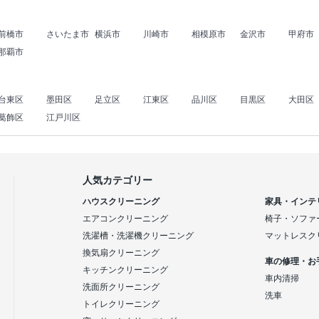
前橋市
さいたま市
横浜市
川崎市
相模原市
金沢市
甲府市
那覇市
台東区
墨田区
足立区
江東区
品川区
目黒区
大田区
葛飾区
江戸川区
人気カテゴリー
ハウスクリーニング
家具・インテ
エアコンクリーニング
椅子・ソファ
洗濯槽・洗濯機クリーニング
マットレスク
換気扇クリーニング
車の修理・お
キッチンクリーニング
車内清掃
洗面所クリーニング
洗車
トイレクリーニング