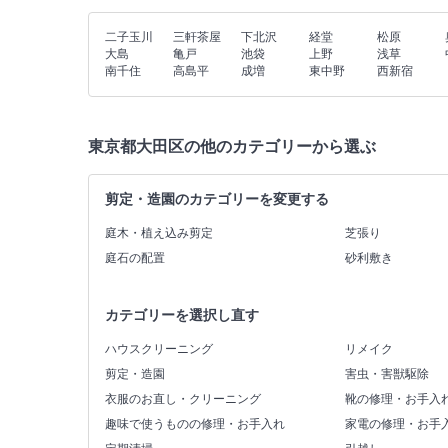
二子玉川
三軒茶屋
下北沢
経堂
松原
大島
亀戸
池袋
上野
浅草
南千住
高島平
成増
東中野
西新宿
東京都大田区の他のカテゴリーから選ぶ
剪定・造園のカテゴリーを変更する
庭木・植え込み剪定
芝張り
庭石の配置
砂利敷き
カテゴリーを選択し直す
ハウスクリーニング
リメイク
剪定・造園
害虫・害獣駆除
衣服のお直し・クリーニング
靴の修理・お手入
趣味で使うものの修理・お手入れ
家電の修理・お手