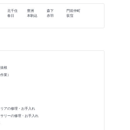
北千住
豊洲
森下
門前仲町
春日
本駒込
赤羽
荻窪
・抜根
手作業）
テリアの修理・お手入れ
セサリーの修理・お手入れ
存