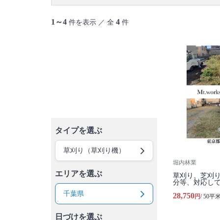
1～4
4
件を表示 ／ 全
件
タイプを選ぶ
草刈り（草刈り機）
堀内林業
エリアを選ぶ
草刈り、芝刈
分等、対応し
千葉県
28,750
円
/ 50平
日づけを選ぶ