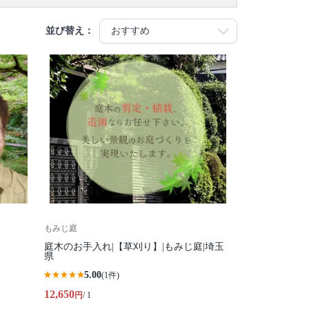
並び替え：
もみじ庭
庭木のお手入れ|【草刈り】|もみじ庭|埼玉
県
5.00
(1件)
12,650
円
/ 1