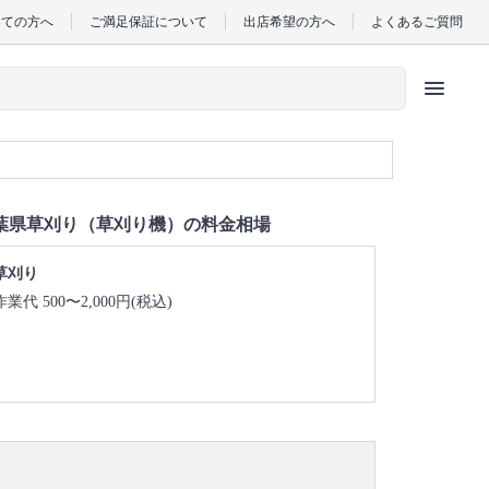
めての方へ
ご満足保証について
出店希望の方へ
よくあるご質問
menu
葉県草刈り（草刈り機）の料金相場
草刈り
作業代 500〜2,000円(税込)