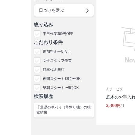
日づけを選ぶ
絞り込み
平日作業500円OFF
こだわり条件
追加料金一切なし
女性スタッフ作業
駐車代金無料
夜間スタート18時〜OK
早朝スタート〜9時OK
Aサービス
検索履歴
庭木のお手入れ
2,300
円
/ 1
千葉県の草刈り（草刈り機）の検
索結果