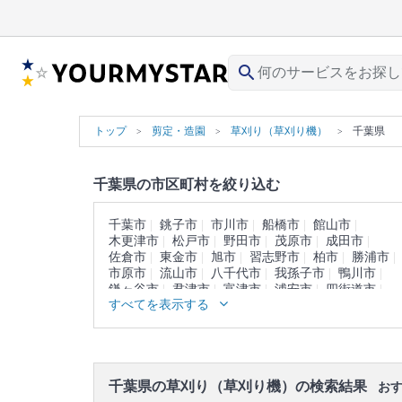
search
トップ
剪定・造園
草刈り（草刈り機）
千葉県
千葉県の市区町村を絞り込む
千葉市
銚子市
市川市
船橋市
館山市
木更津市
松戸市
野田市
茂原市
成田市
佐倉市
東金市
旭市
習志野市
柏市
勝浦市
市原市
流山市
八千代市
我孫子市
鴨川市
鎌ヶ谷市
君津市
富津市
浦安市
四街道市
すべてを表示する
袖ヶ浦市
八街市
印西市
白井市
富里市
南房総市
匝瑳市
香取市
山武市
いすみ市
大網白里市
印旛郡
香取郡
山武郡
長生郡
夷隅郡
安房郡
千葉県の草刈り（草刈り機）の検索結果
おす