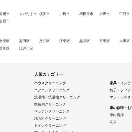
前橋市
さいたま市
横浜市
川崎市
相模原市
金沢市
甲府市
那覇市
台東区
墨田区
足立区
江東区
品川区
目黒区
大田区
葛飾区
江戸川区
人気カテゴリー
ハウスクリーニング
家具・インテ
エアコンクリーニング
椅子・ソファ
洗濯槽・洗濯機クリーニング
マットレスク
換気扇クリーニング
車の修理・お
キッチンクリーニング
車内清掃
洗面所クリーニング
洗車
トイレクリーニング