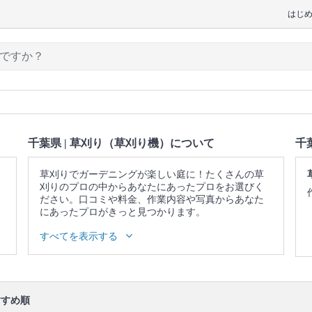
はじ
千葉県 | 草刈り（草刈り機）について
千
草刈りでガーデニングが楽しい庭に！たくさんの草
刈りのプロの中からあなたにあったプロをお選びく
ださい。口コミや料金、作業内容や写真からあなた
にあったプロがきっと見つかります。
▼表示価格に含まれる草刈り（草刈り機）の作業範
すべてを表示する
囲
草刈り機で草刈り / 除草剤散布 / ゴミ回収を受ける場
合は草刈り作業で発生したすべてのゴミを回収
口コミ
もご参照ください。
すめ順
※本ページでは一部プロモーションを含む場合があ