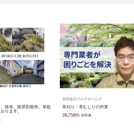
ります。
合同会社マルチホームズ
り、除草、除草剤散布、草処
草刈り・草むしりの作業
ております。
28,750
円
/ 50平米
米