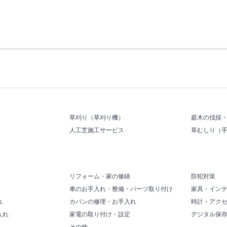
草刈り（草刈り機）
庭木の伐採
人工芝施工サービス
草むしり（
リフォーム・家の修繕
防犯対策
車のお手入れ・整備・パーツ取り付け
家具・イン
れ
カバンの修理・お手入れ
時計・アク
入れ
家電の取り付け・設定
デジタル保