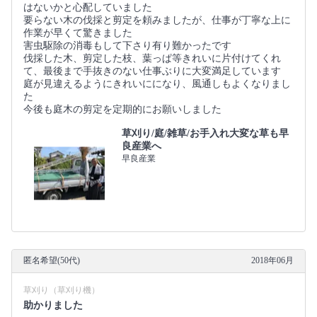
はないかと心配していました
要らない木の伐採と剪定を頼みましたが、仕事が丁寧な上に
作業が早くて驚きました
害虫駆除の消毒もして下さり有り難かったです
伐採した木、剪定した枝、葉っぱ等きれいに片付けてくれ
て、最後まで手抜きのない仕事ぶりに大変満足しています
庭が見違えるようにきれいにになり、風通しもよくなりまし
た
今後も庭木の剪定を定期的にお願いしました
草刈り/庭/雑草/お手入れ大変な草も早
良産業へ
早良産業
匿名希望(50代)
2018年06月
草刈り（草刈り機）
助かりました