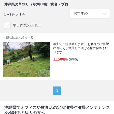
沖縄県の草刈り（草刈り機）業者・プロ
1～1
1
件 ／
件
平日作業500円OFF
一般社団法人結まーる
格安でご提供致します。 お客様のご要望
にお応えし満足して頂ける様に努めまい
ります。
11,500
円
/ 50平米
1
沖縄県でオフィスや飲食店の定期清掃や清掃メンテナンス
を検討中の法人の方へ