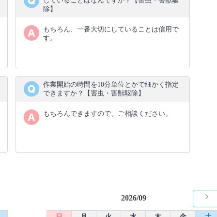
していることはなんですか？【害虫・害獣駆
除】
もちろん、一番大切にしていることは信用で
す。
作業開始の時間を10分単位とかで細かく指定
できますか？【害虫・害獣駆除】
もちろんできますので、ご相談ください。
2026/09
日
月
火
水
木
金
土