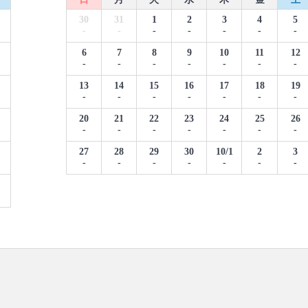
30
31
1
2
3
4
5
-
-
-
-
-
-
-
6
7
8
9
10
11
12
-
-
-
-
-
-
-
13
14
15
16
17
18
19
-
-
-
-
-
-
-
20
21
22
23
24
25
26
-
-
-
-
-
-
-
27
28
29
30
10/1
2
3
-
-
-
-
-
-
-