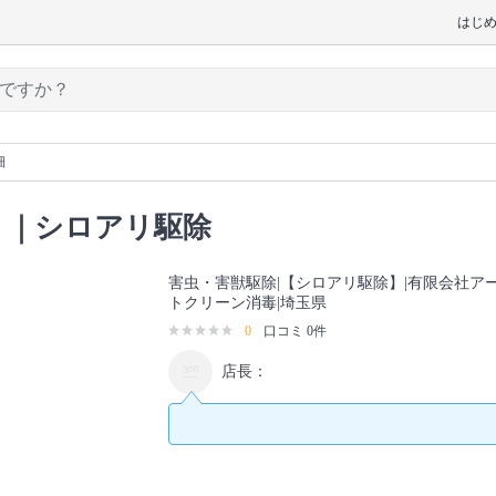
はじ
細
｜シロアリ駆除
害虫・害獣駆除|【シロアリ駆除】|有限会社ア
トクリーン消毒|埼玉県
0
口コミ 0件
店長：