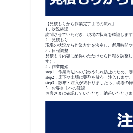
【見積もりから作業完了までの流れ】
1．状況確認
訪問させていただき、現場の状況を確認します
2．見積もり
現場の状況から作業方針を決定し、所用時間や
3．日程調整
見積もり内容に納得いただけたら日程を調整し
す）。
4．作業開始
step1．作業周辺への飛散や汚れ防止のため、
step2．床下や土壌に薬剤を散布・注入します。
step3．散布・注入が終わりましたら、現場の
5．お客さまへの確認
お客さまに確認していただき、納得いただけま