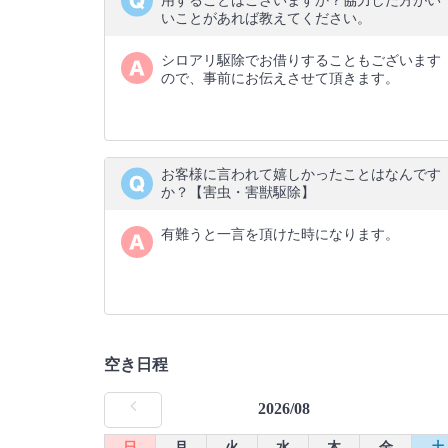
用することはございますか？協力した方がい
いことがあれば教えてください。
シロアリ駆除でお借りすることもございます
ので、事前にお伝えさせて頂きます。
お客様に言われて嬉しかったことはなんです
か？【害虫・害獣駆除】
有難うと一言を頂けた時になります。
空き日程
2026/08
日
月
火
水
木
金
土