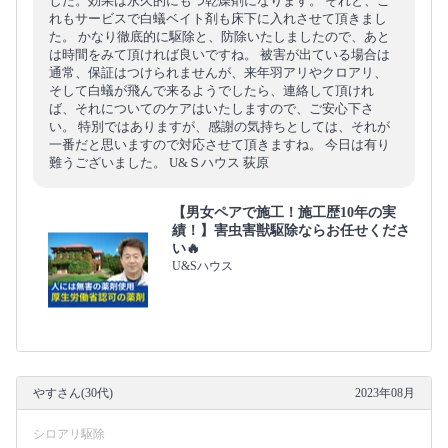
した。効果は永久的にもつ乾燥剤になります。 それと、こ
れもサービスで白蟻ベイト剤も床下に入れさせて頂きまし
た。 かなり徹底的に駆除と、防除いたしましたので、あと
は時間をみて頂ければ良いですね。 被害が出ている場合は
通常、保証はつけられませんが、来年羽アリやクロアリ、
そして白蟻が飛んで来るようでしたら、連絡して頂けれ
ば、それについてのケアはいたしますので、ご安心下さ
い。 特別ではありますが、感謝の気持ちとしては、それが
一番だと思いますので対応させて頂きますね。 今日は有り
難うございました。 U&Ｓハウス 荻原
【男女ペアで施工！施工歴10年の実
績！】害虫害獣駆除ならお任せくださ
い🔥
U&Sハウス
やすさん(30代)
2023年08月
シロアリ駆除