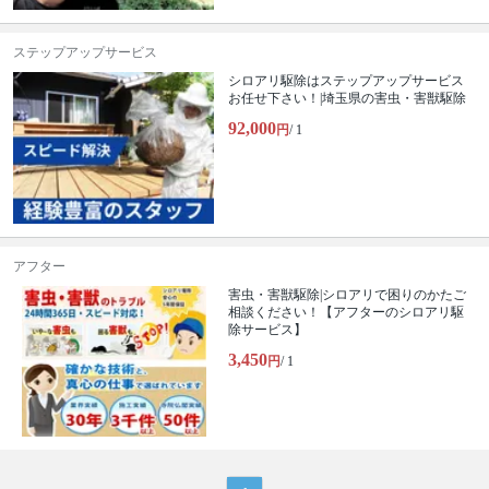
ステップアップサービス
シロアリ駆除はステップアップサービス
お任せ下さい！|埼玉県の害虫・害獣駆除
92,000
円
/ 1
アフター
害虫・害獣駆除|シロアリで困りのかたご
相談ください！【アフターのシロアリ駆
除サービス】
3,450
円
/ 1