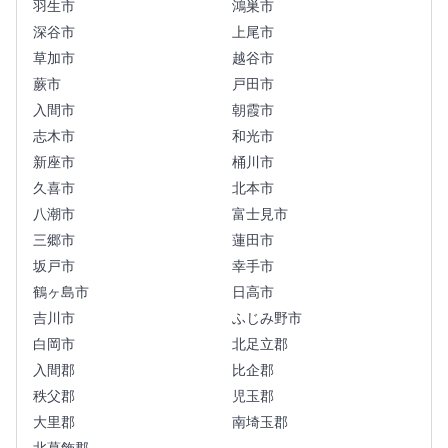
羽生市
鴻巣市
深谷市
上尾市
草加市
越谷市
蕨市
戸田市
入間市
朝霞市
志木市
和光市
新座市
桶川市
久喜市
北本市
八潮市
富士見市
三郷市
蓮田市
坂戸市
幸手市
鶴ヶ島市
日高市
吉川市
ふじみ野市
白岡市
北足立郡
入間郡
比企郡
秩父郡
児玉郡
大里郡
南埼玉郡