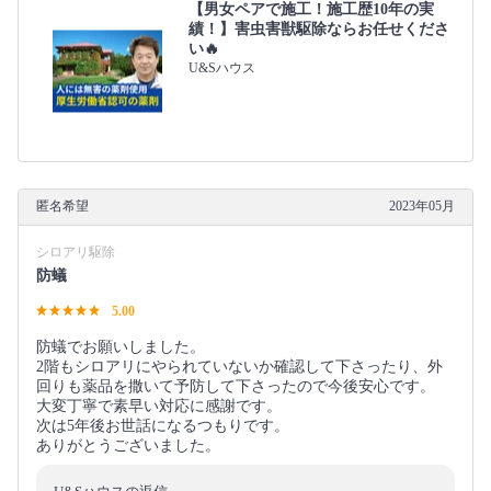
【男女ペアで施工！施工歴10年の実
績！】害虫害獣駆除ならお任せくださ
い🔥
U&Sハウス
匿名希望
2023年05月
シロアリ駆除
防蟻
5.00
防蟻でお願いしました。
2階もシロアリにやられていないか確認して下さったり、外
回りも薬品を撒いて予防して下さったので今後安心です。
大変丁寧で素早い対応に感謝です。
次は5年後お世話になるつもりです。
ありがとうございました。