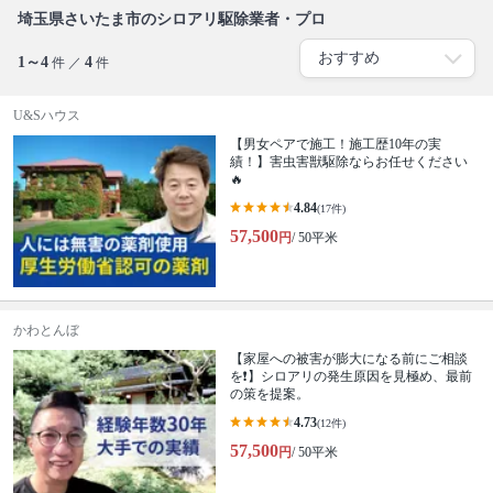
埼玉県さいたま市のシロアリ駆除業者・プロ
1～4
4
件 ／
件
U&Sハウス
【男女ペアで施工！施工歴10年の実
績！】害虫害獣駆除ならお任せください
🔥
4.84
(17件)
57,500
円
/ 50平米
かわとんぼ
【家屋への被害が膨大になる前にご相談
を❗️】シロアリの発生原因を見極め、最前
の策を提案。
4.73
(12件)
57,500
円
/ 50平米