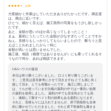
4.20
大変細かく作業はしていただきありがたかったです。満足度
は、満点に近いです。
ひとつ、細かく言えば、施工箇所の写真をもう少し欲しかっ
たです。
あと、金額が思いのほか高くなってしまったこと！
まぁ、最初にうたっていた金額が少なすぎたってことですか
ねぇ。見積りもしっかりしてもらいましたので、断ろうと思
えばことわれましたから！特に
金額が高いとは思いませんでした。
施工後、相談（補償ではありませんが）にも乗ってくれるそ
うなので何か、あれば相談できます。
U&Sハウスの返信
本日は有り難うございました。 口コミ有り難うございま
す。 ご意見は是非参考にさせて頂きますね とても感じ良く
接して頂き、とても有難かったです。 施工に関しまして
は、うちが使っています白蟻の薬剤の中では一番良い効果
の薬剤を使用しました。 薬剤の中でも安全性がとても高
く、連鎖して殺すベイト剤の効果もある薬剤になります。
それと、見積もりには入れてませんが、床下防除剤も全体
的に撒かせていただきました。それと床下乾燥剤も撒きま