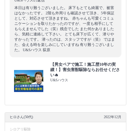
U&Sハウスの返信
本日は有り難うございました。 床下もとても綺麗で、被害
はなかったです。 2階も外周りも確認させて頂き、5年保証
として、対応させて頂きますね。 赤ちゃんも可愛くコミュ
ニケーションを取りたかったのですが、一度も相手にして
もらえませんでした（笑）残念でした また何かありました
ら、気軽に連絡して下さい。 とても床下が広くて、潜りや
すかったです。 潜ったのは、スタッフですが（笑） ではま
た、会える時を楽しみにしていますね 有り難うございまし
た。 U&Sハウス 荻原
【男女ペアで施工！施工歴10年の実
績！】害虫害獣駆除ならお任せくださ
い🔥
U&Sハウス
ヒロさん(50代)
2022年12月
シロアリ駆除