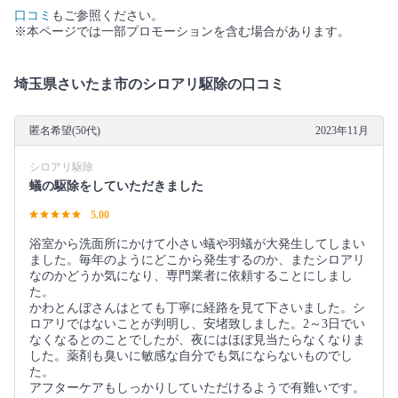
口コミ
もご参照ください。
※本ページでは一部プロモーションを含む場合があります。
埼玉県さいたま市のシロアリ駆除の口コミ
匿名希望(50代)
2023年11月
シロアリ駆除
蟻の駆除をしていただきました
5.00
浴室から洗面所にかけて小さい蟻や羽蟻が大発生してしまい
ました。毎年のようにどこから発生するのか、またシロアリ
なのかどうか気になり、専門業者に依頼することにしまし
た。
かわとんぼさんはとても丁寧に経路を見て下さいました。シ
ロアリではないことが判明し、安堵致しました。2～3日でい
なくなるとのことでしたが、夜にはほぼ見当たらなくなりま
した。薬剤も臭いに敏感な自分でも気にならないものでし
た。
アフターケアもしっかりしていただけるようで有難いです。