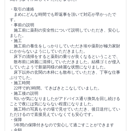
・取引の連絡
まめにどんな時間でも即返事を頂いて対応が早かったで
す。
・事前の説明
施工前に薬剤の安全性について説明していただき、安心し
ました。
・施工
施工前の養生をしっかりしていただき埃や薬剤が極力家財
にかからないようにしていただきました。
床下の清掃をすると薬剤の乗りが良くなるということで、
散布前に綺麗に清掃していただきました。結構ゴミが侵入
していたようで新築同様の綺麗な状態になりました。
床下以外の玄関の木枠にも散布していただき、丁寧な仕事
ぶりでした。
・施工時間
22坪で約3時間。てきぱきとこなしていました。
・施工後の説明
匂いが気になりましたがアドバイス通り換気を回し続ける
ことで夜には気にならない程度になりました。
施工時の写真もその場で見せていただき、後日送付してい
ただけるので直接見えていなくても安心です。
・保障
5年間の保障付きなので安心して過ごすことができます
・金額