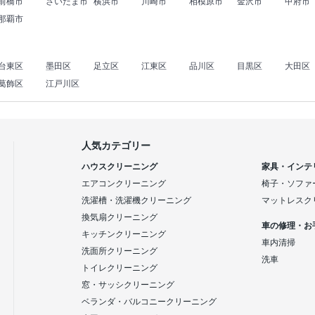
前橋市
さいたま市
横浜市
川崎市
相模原市
金沢市
甲府市
那覇市
台東区
墨田区
足立区
江東区
品川区
目黒区
大田区
葛飾区
江戸川区
人気カテゴリー
ハウスクリーニング
家具・インテ
エアコンクリーニング
椅子・ソファ
洗濯槽・洗濯機クリーニング
マットレスク
換気扇クリーニング
車の修理・お
キッチンクリーニング
車内清掃
洗面所クリーニング
洗車
トイレクリーニング
窓・サッシクリーニング
ベランダ・バルコニークリーニング