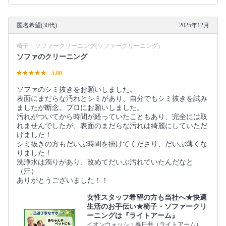
匿名希望(30代)
2025年12月
椅子・ソファークリーニング(ソファークリーニング)
ソファのクリーニング
5.00
ソファのシミ抜きをお願いしました。
表面にまだらな汚れとシミがあり、自分でもシミ抜きを試み
ましたが断念。プロにお願いしました。
汚れがついてから時間が経っていたこともあり、完全には取
れませんでしたが、表面のまだらな汚れは綺麗にしていただ
けました！
シミ抜きの方もだいぶ時間を掛けてくださり、だいぶ薄くな
りました！
洗浄水は濁りがあり、改めてだいぶ汚れていたんだなと
（汗）
ありがとうございました！！
女性スタッフ希望の方も当社へ★快適
生活のお手伝い★椅子・ソファークリ
ーニングは『ライトアーム』
イオンウォッシュ春日井（ライトアーム）