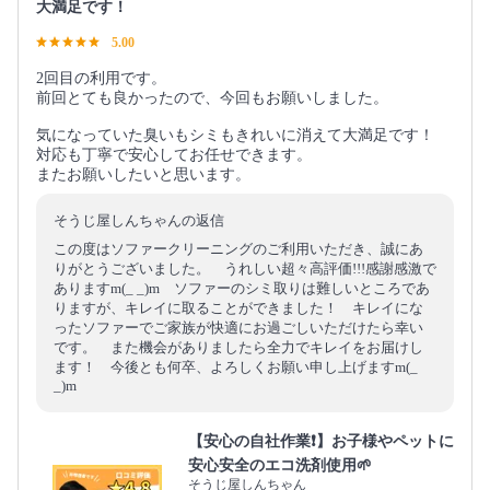
大満足です！
5.00
2回目の利用です。
前回とても良かったので、今回もお願いしました。
気になっていた臭いもシミもきれいに消えて大満足です！
対応も丁寧で安心してお任せできます。
またお願いしたいと思います。
そうじ屋しんちゃんの返信
この度はソファークリーニングのご利用いただき、誠にあ
りがとうございました。 うれしい超々高評価!!!感謝感激で
ありますm(_ _)m ソファーのシミ取りは難しいところであ
りますが、キレイに取ることができました！ キレイにな
ったソファーでご家族が快適にお過ごしいただけたら幸い
です。 また機会がありましたら全力でキレイをお届けし
ます！ 今後とも何卒、よろしくお願い申し上げますm(_
_)m
【安心の自社作業❗️】お子様やペットに
安心安全のエコ洗剤使用🌱
そうじ屋しんちゃん