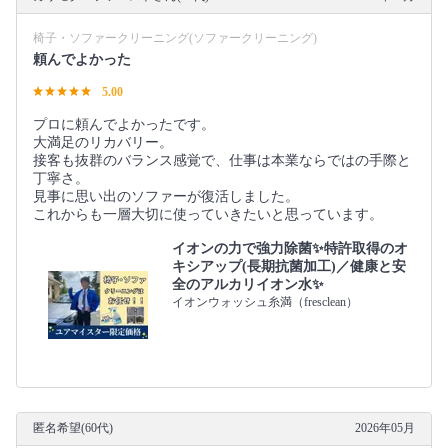
椅子・ソファークリーニング(ソファークリーニング)
頼んでよかった
5.00
プロに頼んでよかったです。
大満足のリカバリー。
接客も抜群のバランス感覚で、仕事は本業ならではの手際と
丁寧さ。
見事に思い出のソファーが復活しました。
これからも一層大切に使っていきたいと思っています。
イオンの力で強力除菌✨特許取得のオ
キシアップ(長期抗菌加工)／健康と安
全のアルカリイオン水✨
イオンウォッシュ糸満（fresclean）
匿名希望(60代)
2026年05月