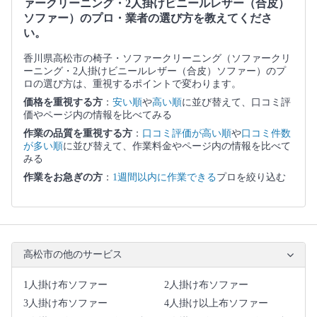
ァークリーニング・2人掛けビニールレザー（合皮）
ソファー）のプロ・業者の選び方を教えてくださ
い。
香川県高松市の椅子・ソファークリーニング（ソファークリ
ーニング・2人掛けビニールレザー（合皮）ソファー）のプ
ロの選び方は、重視するポイントで変わります。
価格を重視する方
：
安い順
や
高い順
に並び替えて、口コミ評
価やページ内の情報を比べてみる
作業の品質を重視する方
：
口コミ評価が高い順
や
口コミ件数
が多い順
に並び替えて、作業料金やページ内の情報を比べて
みる
作業をお急ぎの方
：
1週間以内に作業できる
プロを絞り込む
高松市の他のサービス
1人掛け布ソファー
2人掛け布ソファー
3人掛け布ソファー
4人掛け以上布ソファー