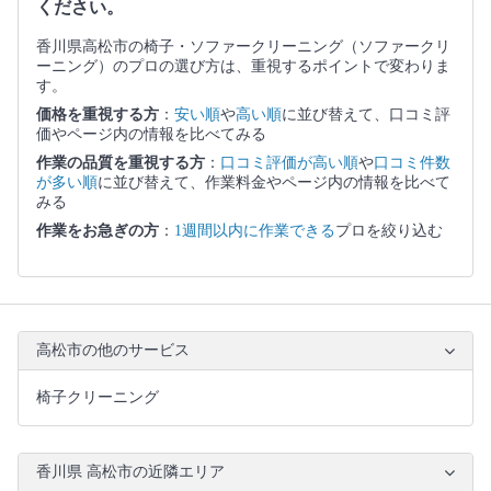
ください。
香川県高松市の椅子・ソファークリーニング（ソファークリ
ーニング）のプロの選び方は、重視するポイントで変わりま
す。
価格を重視する方
：
安い順
や
高い順
に並び替えて、口コミ評
価やページ内の情報を比べてみる
作業の品質を重視する方
：
口コミ評価が高い順
や
口コミ件数
が多い順
に並び替えて、作業料金やページ内の情報を比べて
みる
作業をお急ぎの方
：
1週間以内に作業できる
プロを絞り込む
高松市の他のサービス
椅子クリーニング
香川県 高松市の近隣エリア