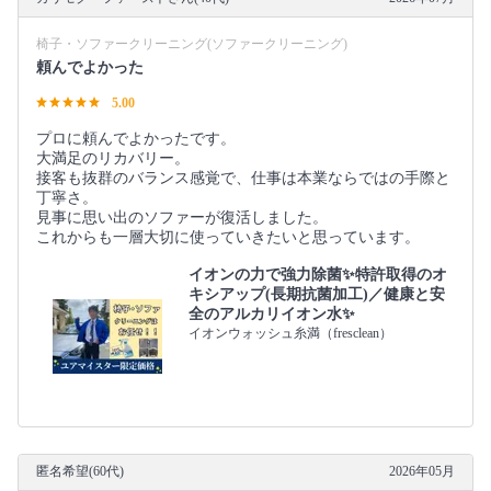
椅子・ソファークリーニング(ソファークリーニング)
頼んでよかった
5.00
プロに頼んでよかったです。
大満足のリカバリー。
接客も抜群のバランス感覚で、仕事は本業ならではの手際と
丁寧さ。
見事に思い出のソファーが復活しました。
これからも一層大切に使っていきたいと思っています。
イオンの力で強力除菌✨特許取得のオ
キシアップ(長期抗菌加工)／健康と安
全のアルカリイオン水✨
イオンウォッシュ糸満（fresclean）
匿名希望(60代)
2026年05月