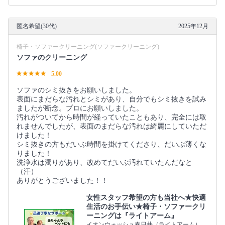
匿名希望(30代)
2025年12月
椅子・ソファークリーニング(ソファークリーニング)
ソファのクリーニング
5.00
ソファのシミ抜きをお願いしました。
表面にまだらな汚れとシミがあり、自分でもシミ抜きを試み
ましたが断念。プロにお願いしました。
汚れがついてから時間が経っていたこともあり、完全には取
れませんでしたが、表面のまだらな汚れは綺麗にしていただ
けました！
シミ抜きの方もだいぶ時間を掛けてくださり、だいぶ薄くな
りました！
洗浄水は濁りがあり、改めてだいぶ汚れていたんだなと
（汗）
ありがとうございました！！
女性スタッフ希望の方も当社へ★快適
生活のお手伝い★椅子・ソファークリ
ーニングは『ライトアーム』
イオンウォッシュ春日井（ライトアーム）