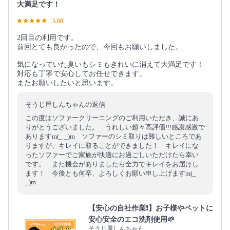
大満足です！
5.00
2回目の利用です。
前回とても良かったので、今回もお願いしました。
気になっていた臭いもシミもきれいに消えて大満足です！
対応も丁寧で安心してお任せできます。
またお願いしたいと思います。
そうじ屋しんちゃんの返信
この度はソファークリーニングのご利用いただき、誠にあ
りがとうございました。 うれしい超々高評価!!!感謝感激で
ありますm(_ _)m ソファーのシミ取りは難しいところであ
りますが、キレイに取ることができました！ キレイにな
ったソファーでご家族が快適にお過ごしいただけたら幸い
です。 また機会がありましたら全力でキレイをお届けし
ます！ 今後とも何卒、よろしくお願い申し上げますm(_
_)m
【安心の自社作業❗️】お子様やペットに
安心安全のエコ洗剤使用🌱
そうじ屋しんちゃん